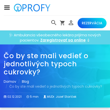
REZERVÁCIA
🩺 Ambulancia všeobecného lekára prijíma nových
pacientov.
Zaregistrovať sa online
💉
Čo by ste mali vedieť o
jednotlivých typoch
cukrovky?
Domov
Blog
Čo by ste mali vedieť o jednotlivých typoch cukrovky?
02.12.2021
5 min
MUDr. Jozef Staríček