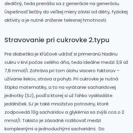
dedičný, teda prenáša sa z generácie na generáciu.
Úspešnosť liečby do veľkej miery závisí od diéty, fyzickej
aktivity a je nutné zníženie telesnej hmotnosti.
Stravovanie pri cukrovke 2.typu
Pre diabetika je kľúčové udržať si primeranú hladinu
cukru v krvi počas celého dňa, teda ideálne medzi 3,9 až
7,8 mmol/l. Zohráva pri tom úlohu viacero faktorov –
užívanie liekov, strava a pohyb. Pri cukrovke je nutná
štipka matematiky, a to na vyrátanie sacharidovej
jednotky (SJ), podľa ktorej si už ľahko vyskladáte
jedálniček. SJ je také množstvo potraviny, ktoré
zodpovedá 10g sacharidov a glykémia sa zvýši cca o 2
mmol/l. Takisto je zásadné rozlišovať medzi
komplexnými a jednoduchými sacharidmi. Do