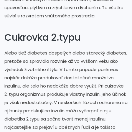
spavosťou, plytkým a zrýchleným dýchaním. To všetko
súvisí s rozvratom vnútorného prostredia.
Cukrovka 2.typu
Alebo tiež diabetes dospelých alebo starecký diabetes,
pretože sa spravidla rozvinie až vo vyššom veku ako
výsledok životného štýlu. V tomto prípade pankreas
najskôr dokáže produkovať dostatočné množstvo
inzulínu, ale telo ho nedokáže dobre využiť. Pri cukrovke
2. typu organizmus produkuje vlastný inzulín, jeho účinok
je však nedostatočný. V neskorších fázach ochorenia sa
aj bunky produkujúce inzulín môžu vyčerpať a aj u
diabetika 2.typu sa začne tvoriť menej inzulínu.
Najčastejšie sa prejaví u obéznych ľudí a je takisto