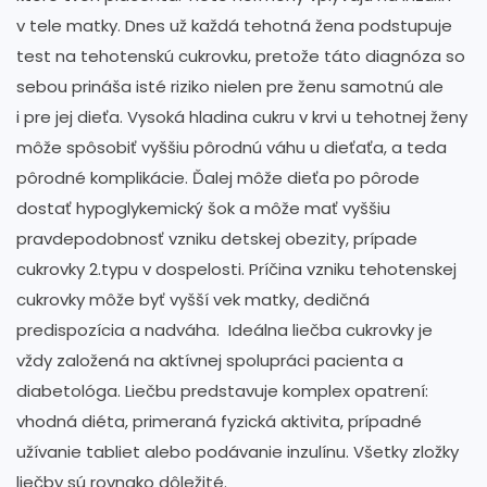
v tele matky. Dnes už každá tehotná žena podstupuje
test na tehotenskú cukrovku, pretože táto diagnóza so
sebou prináša isté riziko nielen pre ženu samotnú ale
i pre jej dieťa. Vysoká hladina cukru v krvi u tehotnej ženy
môže spôsobiť vyššiu pôrodnú váhu u dieťaťa, a teda
pôrodné komplikácie. Ďalej môže dieťa po pôrode
dostať hypoglykemický šok a môže mať vyššiu
pravdepodobnosť vzniku detskej obezity, prípade
cukrovky 2.typu v dospelosti. Príčina vzniku tehotenskej
cukrovky môže byť vyšší vek matky, dedičná
predispozícia a nadváha. Ideálna liečba cukrovky je
vždy založená na aktívnej spolupráci pacienta a
diabetológa. Liečbu predstavuje komplex opatrení:
vhodná diéta, primeraná fyzická aktivita, prípadné
užívanie tabliet alebo podávanie inzulínu. Všetky zložky
liečby sú rovnako dôležité.