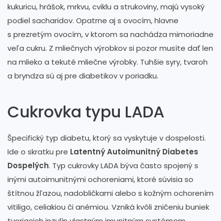
kukuricu, hrášok, mrkvu, cviklu a strukoviny, majú vysoký
podiel sacharidov. Opatrne aj s ovocím, hlavne
s prezretým ovocím, v ktorom sa nachádza mimoriadne
veľa cukru. Z mliečnych výrobkov si pozor musíte dať len
na mlieko a tekuté mliečne výrobky. Tuhšie syry, tvaroh
a bryndza sú aj pre diabetikov v poriadku.
Cukrovka typu LADA
Špecifický typ diabetu, ktorý sa vyskytuje v dospelosti.
Ide o skratku pre
Latentný Autoimunitný Diabetes
Dospelých
. Typ cukrovky LADA býva často spojený s
inými autoimunitnými ochoreniami, ktoré súvisia so
štítnou žľazou, nadobličkami alebo s kožným ochorením
vitiligo, celiakiou či anémiou. Vzniká kvôli zničeniu buniek
tvoriacich inzulín vlastným imunitným systémom,