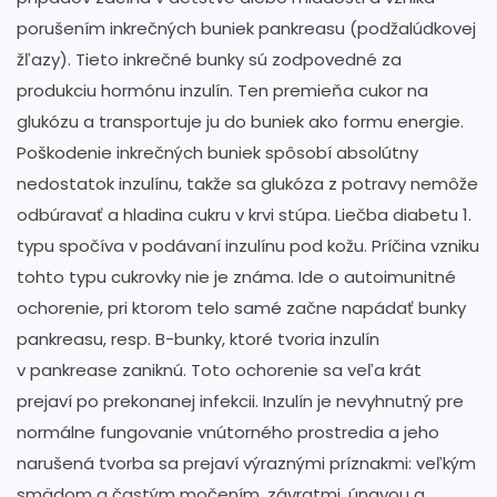
porušením inkrečných buniek pankreasu (podžalúdkovej
žľazy). Tieto inkrečné bunky sú zodpovedné za
produkciu hormónu inzulín. Ten premieňa cukor na
glukózu a transportuje ju do buniek ako formu energie.
Poškodenie inkrečných buniek spôsobí absolútny
nedostatok inzulínu, takže sa glukóza z potravy nemôže
odbúravať a hladina cukru v krvi stúpa. Liečba diabetu 1.
typu spočíva v podávaní inzulínu pod kožu. Príčina vzniku
tohto typu cukrovky nie je známa. Ide o autoimunitné
ochorenie, pri ktorom telo samé začne napádať bunky
pankreasu, resp. B-bunky, ktoré tvoria inzulín
v pankrease zaniknú. Toto ochorenie sa veľa krát
prejaví po prekonanej infekcii. Inzulín je nevyhnutný pre
normálne fungovanie vnútorného prostredia a jeho
narušená tvorba sa prejaví výraznými príznakmi: veľkým
smädom a častým močením, závratmi, únavou a