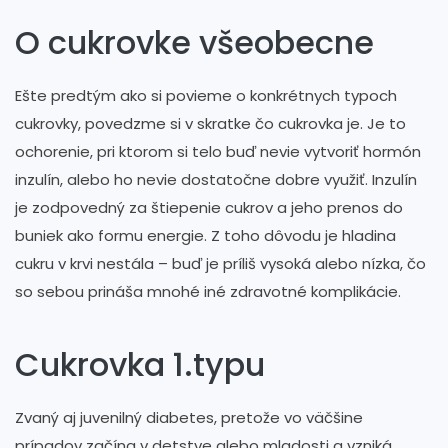
O cukrovke všeobecne
Ešte predtým ako si povieme o konkrétnych typoch
cukrovky, povedzme si v skratke čo cukrovka je. Je to
ochorenie, pri ktorom si telo buď nevie vytvoriť hormón
inzulín, alebo ho nevie dostatočne dobre využiť. Inzulín
je zodpovedný za štiepenie cukrov a jeho prenos do
buniek ako formu energie. Z toho dôvodu je hladina
cukru v krvi nestála – buď je príliš vysoká alebo nízka, čo
so sebou prináša mnohé iné zdravotné komplikácie.
Cukrovka 1.typu
Zvaný aj juvenilný diabetes, pretože vo väčšine
prípadov začína v detstve alebo mladosti a vzniká