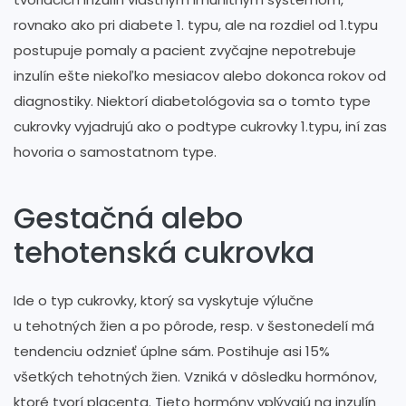
rovnako ako pri diabete 1. typu, ale na rozdiel od 1.typu
postupuje pomaly a pacient zvyčajne nepotrebuje
inzulín ešte niekoľko mesiacov alebo dokonca rokov od
diagnostiky. Niektorí diabetológovia sa o tomto type
cukrovky vyjadrujú ako o podtype cukrovky 1.typu, iní zas
hovoria o samostatnom type.
Gestačná alebo
tehotenská cukrovka
Ide o typ cukrovky, ktorý sa vyskytuje výlučne
u tehotných žien a po pôrode, resp. v šestonedelí má
tendenciu odznieť úplne sám. Postihuje asi 15%
všetkých tehotných žien. Vzniká v dôsledku hormónov,
ktoré tvorí placenta. Tieto hormóny vplývajú na inzulín