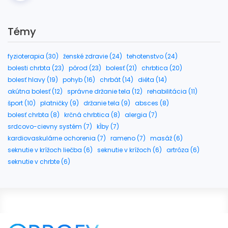
Témy
fyzioterapia (30)
ženské zdravie (24)
tehotenstvo (24)
bolesti chrbta (23)
pôrod (23)
bolesť (21)
chrbtica (20)
bolesť hlavy (19)
pohyb (16)
chrbát (14)
diéta (14)
akútna bolesť (12)
správne držanie tela (12)
rehabilitácia (11)
šport (10)
platničky (9)
držanie tela (9)
absces (8)
bolesť chrbta (8)
krčná chrbtica (8)
alergia (7)
srdcovo-cievny systém (7)
kĺby (7)
kardiovaskulárne ochorenia (7)
rameno (7)
masáž (6)
seknutie v krížoch liečba (6)
seknutie v krížoch (6)
artróza (6)
seknutie v chrbte (6)