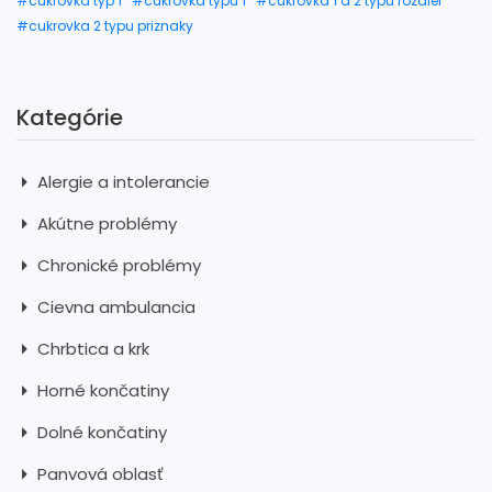
#cukrovka typ 1
#cukrovka typu 1
#cukrovka 1 a 2 typu rozdiel
#cukrovka 2 typu priznaky
Kategórie
Alergie a intolerancie
Akútne problémy
Chronické problémy
Cievna ambulancia
Chrbtica a krk
Horné končatiny
Dolné končatiny
Panvová oblasť