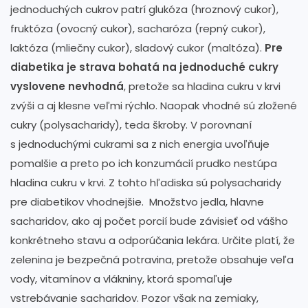
jednoduchých cukrov patrí glukóza (hroznový cukor),
fruktóza (ovocný cukor), sacharóza (repný cukor),
laktóza (mliečny cukor), sladový cukor (maltóza).
Pre
diabetika je strava bohatá na jednoduché cukry
vyslovene nevhodná
, pretože sa hladina cukru v krvi
zvýši a aj klesne veľmi rýchlo. Naopak vhodné sú zložené
cukry (polysacharidy), teda škroby. V porovnaní
s jednoduchými cukrami sa z nich energia uvoľňuje
pomalšie a preto po ich konzumácií prudko nestúpa
hladina cukru v krvi. Z tohto hľadiska sú polysacharidy
pre diabetikov vhodnejšie. Množstvo jedla, hlavne
sacharidov, ako aj počet porcií bude závisieť od vášho
konkrétneho stavu a odporúčania lekára. Určite platí, že
zelenina je bezpečná potravina, pretože obsahuje veľa
vody, vitamínov a vlákniny, ktorá spomaľuje
vstrebávanie sacharidov. Pozor však na zemiaky,