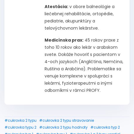
Atestácia:
v obore balneológie a
liečebnej rehabilitácie, ortopédie,
pediatrie, akupunktúry a
telovýchovnom lekárstve.
Medicínska prax:
45 rokov praxe z
toho 10 rokov ako lekár v arabskom
svete. Dokáže hovoriť s pacientom v
4-och jazykoch (Angličtina, Nemčina,
Ruština a Arabčina). Problematike sa
venuje komplexne v spolupráci s
lekármi, fyzioterapeutmi a inými
odborníkmi v rámci PROFY.
#cukrovka 2 typu
#cukrovka 2 typu stravovanie
#cukrovka typu 2
#cukrovka 2 typu hodnoty
#cukrovka typ 2