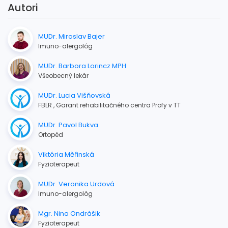
Autori
MUDr. Miroslav Bajer
Imuno-alergológ
MUDr. Barbora Lorincz MPH
Všeobecný lekár
MUDr. Lucia Višňovská
FBLR , Garant rehabilitačného centra Profy v TT
MUDr. Pavol Bukva
Ortopéd
Viktória Měřinská
Fyzioterapeut
MUDr. Veronika Urdová
Imuno-alergológ
Mgr. Nina Ondrášik
Fyzioterapeut