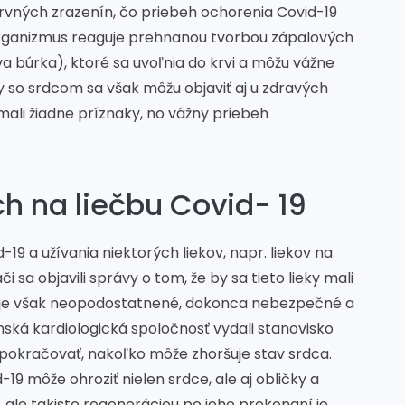
krvných zrazenín, čo priebeh ochorenia Covid-19
, organizmus reaguje prehnanou tvorbou zápalových
a búrka), ktoré sa uvoľnia do krvi a môžu vážne
y so srdcom sa však môžu objaviť aj u zdravých
mali žiadne príznaky, no vážny priebeh
ch na liečbu Covid- 19
19 a užívania niektorých liekov, napr. liekov na
i sa objavili správy o tom, že by sa tieto lieky mali
e je však neopodostatnené, dokonca nebezpečné a
nská kardiologická spoločnosť vydali stanovisko
u pokračovať, nakoľko môže zhoršuje stav srdca.
-19 môže ohroziť nielen srdce, ale aj obličky a
 ale takisto regeneráciou po jeho prekonaní je