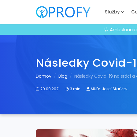
Služby
Ce
🩺 Ambulancia
Následky Covid-1
Domov
Blog
Následky Covid-19 na srdci a
29.09.2021
3 min
MUDr. Jozef Staríček