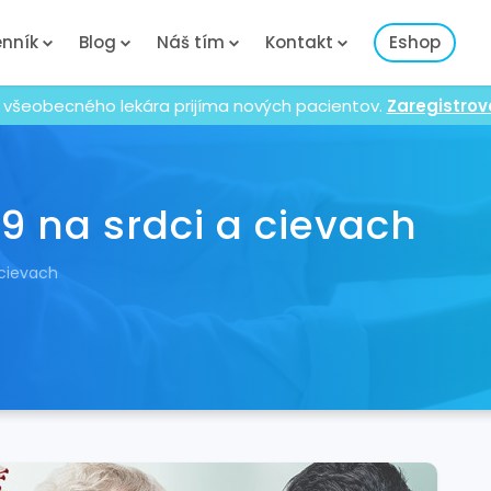
nník
Blog
Náš tím
Kontakt
Eshop
 všeobecného lekára prijíma nových pacientov.
Zaregistrov
9 na srdci a cievach
 cievach