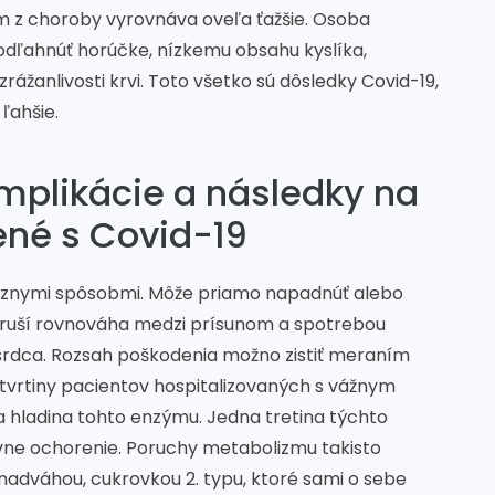
m z choroby vyrovnáva oveľa ťažšie. Osoba
dľahnúť horúčke, nízkemu obsahu kyslíka,
žanlivosti krvi. Toto všetko sú dôsledky Covid-19,
ľahšie.
mplikácie a následky na
ené s Covid-19
ôznymi spôsobmi. Môže priamo napadnúť alebo
naruší rovnováha medzi prísunom a spotrebou
 srdca. Rozsah poškodenia možno zistiť meraním
 štvrtiny pacientov hospitalizovaných s vážnym
 hladina tohto enzýmu. Jedna tretina týchto
vne ochorenie. Poruchy metabolizmu takisto
s nadváhou, cukrovkou 2. typu, ktoré sami o sebe