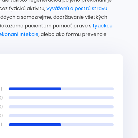
cez fyzickú aktivitu,
vyváženú a pestrú stravu
ddych a samozrejme, dodržiavanie všetkých
e dokážeme pacientom pomôcť práve s
fyzickou
rekonaní infekcie
, alebo ako formu prevencie.
1
0
0
0
1