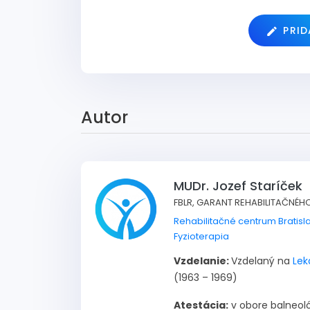
PRI
Autor
MUDr. Jozef Staríček
FBLR, GARANT REHABILITAČNÉH
Rehabilitačné centrum Bratisl
Fyzioterapia
Vzdelanie:
Vzdelaný na
Lek
(1963 – 1969)
Atestácia:
v obore balneológ