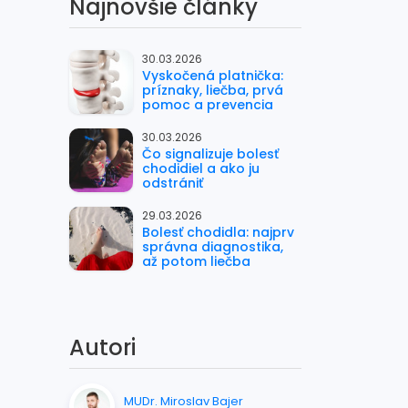
Najnovšie články
30.03.2026
Vyskočená platnička:
príznaky, liečba, prvá
pomoc a prevencia
30.03.2026
Čo signalizuje bolesť
chodidiel a ako ju
odstrániť
29.03.2026
Bolesť chodidla: najprv
správna diagnostika,
až potom liečba
Autori
MUDr. Miroslav Bajer