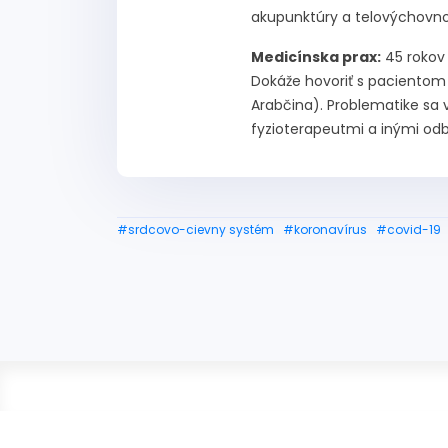
akupunktúry a telovýchovno
Medicínska prax:
45 rokov 
Dokáže hovoriť s pacientom 
Arabčina). Problematike sa 
fyzioterapeutmi a inými od
#srdcovo-cievny systém
#koronavírus
#covid-19