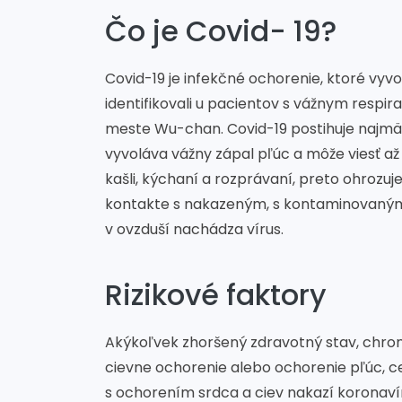
Čo je Covid- 19?
Covid-19 je infekčné ochorenie, ktoré vy
identifikovali u pacientov s vážnym resp
meste Wu-chan. Covid-19 postihuje najmä
vyvoláva vážny zápal pľúc a môže viesť až
kašli, kýchaní a rozprávaní, preto ohrozuj
kontakte s nakazeným, s kontaminovaným
v ovzduší nachádza vírus.
Rizikové faktory
Akýkoľvek zhoršený zdravotný stav, chron
cievne ochorenie alebo ochorenie pľúc, c
s ochorením srdca a ciev nakazí koronaví