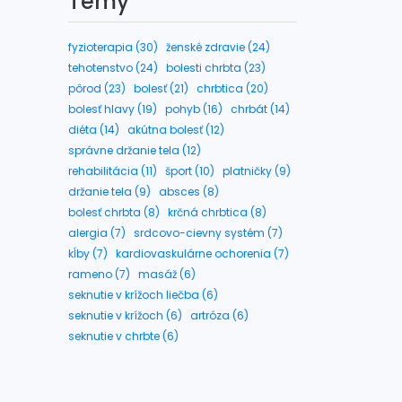
Témy
fyzioterapia (30)
ženské zdravie (24)
tehotenstvo (24)
bolesti chrbta (23)
pôrod (23)
bolesť (21)
chrbtica (20)
bolesť hlavy (19)
pohyb (16)
chrbát (14)
diéta (14)
akútna bolesť (12)
správne držanie tela (12)
rehabilitácia (11)
šport (10)
platničky (9)
držanie tela (9)
absces (8)
bolesť chrbta (8)
krčná chrbtica (8)
alergia (7)
srdcovo-cievny systém (7)
kĺby (7)
kardiovaskulárne ochorenia (7)
rameno (7)
masáž (6)
seknutie v krížoch liečba (6)
seknutie v krížoch (6)
artróza (6)
seknutie v chrbte (6)