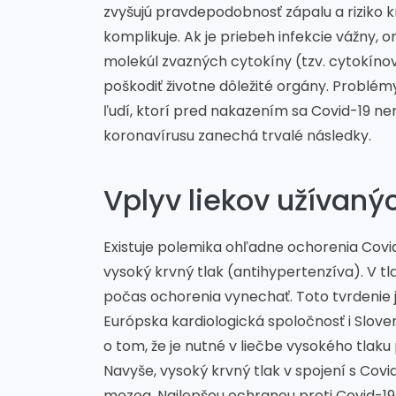
zvyšujú pravdepodobnosť zápalu a riziko 
komplikuje. Ak je priebeh infekcie vážny
molekúl zvazných cytokíny (tzv. cytokínov
poškodiť životne dôležité orgány. Problém
ľudí, ktorí pred nakazením sa Covid-19 ne
koronavírusu zanechá trvalé následky.
Vplyv liekov užívaný
Existuje polemika ohľadne ochorenia Covid-
vysoký krvný tlak (antihypertenzíva). V tlač
počas ochorenia vynechať. Toto tvrdeni
Európska kardiologická spoločnosť i Slove
o tom, že je nutné v liečbe vysokého tlak
Navyše, vysoký krvný tlak v spojení s Covid
mozog. Najlepšou ochranou proti Covid-19,