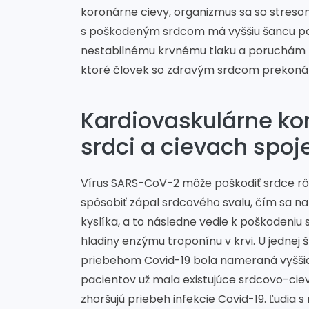
koronárne cievy, organizmus sa so streso
s poškodeným srdcom má vyššiu šancu po
nestabilnému krvnému tlaku a poruchám zrá
ktoré človek so zdravým srdcom prekoná 
Kardiovaskulárne ko
srdci a cievach spoj
Vírus SARS-CoV-2 môže poškodiť srdce r
spôsobiť zápal srdcového svalu, čím sa 
kyslíka, a to následne vedie k poškodeniu
hladiny enzýmu troponínu v krvi. U jednej
priebehom Covid-19 bola nameraná vyššia
pacientov už mala existujúce srdcovo-cie
zhoršujú priebeh infekcie Covid-19. Ľudia 