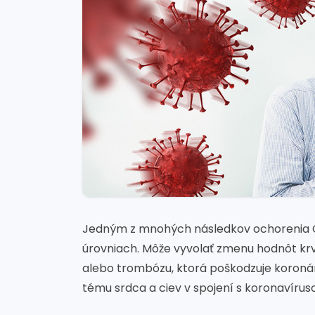
Jedným z mnohých následkov ochorenia C
úrovniach. Môže vyvolať zmenu hodnôt krv
alebo trombózu, ktorá poškodzuje koronár
tému srdca a ciev v spojení s koronavíru