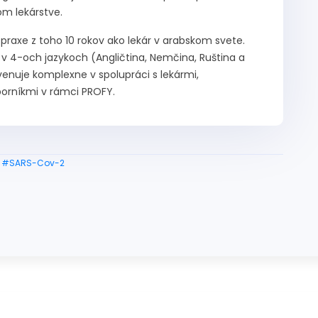
m lekárstve.
praxe z toho 10 rokov ako lekár v arabskom svete.
v 4-och jazykoch (Angličtina, Nemčina, Ruština a
venuje komplexne v spolupráci s lekármi,
borníkmi v rámci PROFY.
#SARS-Cov-2