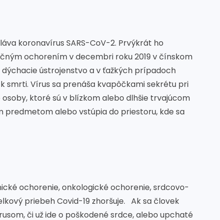
voláva koronavírus SARS-CoV-2. Prvýkrát ho
iračným ochorením v decembri roku 2019 v čínskom
 dýchacie ústrojenstvo a v ťažkých prípadoch
 k smrti. Vírus sa prenáša kvapôčkami sekrétu pri
e osoby, ktoré sú v blízkom alebo dlhšie trvajúcom
 predmetom alebo vstúpia do priestoru, kde sa
ické ochorenie, onkologické ochorenie, srdcovo-
elkový priebeh Covid-19 zhoršuje. Ak sa človek
rusom, či už ide o poškodené srdce, alebo upchaté