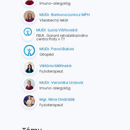
Imuno-alergológ
MUDr. Barbora Lorincz MPH
Všeobecný lekár
MUDr. Lucia Višňovská
FBLR , Garant rehabilitačného
centra Profy v TT
MUDr. Pavol Bukva
Ortopéd
Viktória Měřinská
Fyzioterapeut
MUDr. Veronika Urdová
Imuno-alergológ
Mgr. Nina Ondrášik
Fyzioterapeut