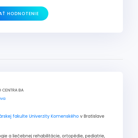
DAŤ HODNOTENIE
O CENTRA BA
ava
árskej fakulte Univerzity Komenského
v Bratislave
ie a liečebnej rehabilitácie, ortopédie, pediatrie,