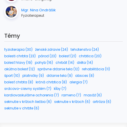
Mgr. Nina Ondrášik
Fyzioterapeut
Témy
fyzioterapia (30)
ženské zdravie (24)
tehotenstvo (24)
bolesti chrbta (23)
pôrod (23)
bolesť (21)
chrbtica (20)
bolesť hlavy (19)
pohyb (16)
chrbát (14)
diéta (14)
akútna bolesť (12)
správne držanie tela (12)
rehabilitácia (11)
šport (10)
platničky (9)
držanie tela (9)
absces (8)
bolesť chrbta (8)
krčná chrbtica (8)
alergia (7)
srdcovo-cievny systém (7)
kĺby (7)
kardiovaskulárne ochorenia (7)
rameno (7)
masáž (6)
seknutie v krížoch liečba (6)
seknutie v krížoch (6)
artróza (6)
seknutie v chrbte (6)