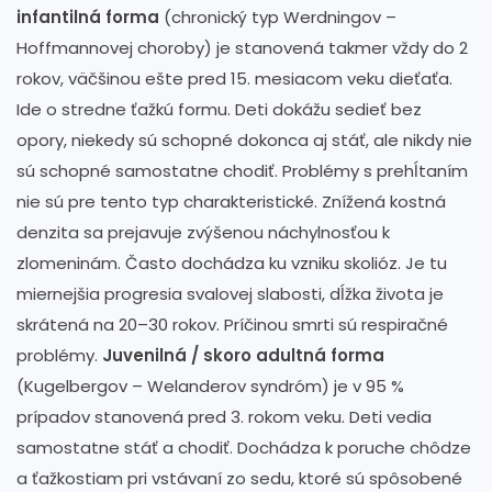
infantilná forma
(chronický typ Werdningov –
Hoffmannovej choroby) je stanovená takmer vždy do 2
rokov, väčšinou ešte pred 15. mesiacom veku dieťaťa.
Ide o stredne ťažkú formu. Deti dokážu sedieť bez
opory, niekedy sú schopné dokonca aj stáť, ale nikdy nie
sú schopné samostatne chodiť. Problémy s prehĺtaním
nie sú pre tento typ charakteristické. Znížená kostná
denzita sa prejavuje zvýšenou náchylnosťou k
zlomeninám. Často dochádza ku vzniku skolióz. Je tu
miernejšia progresia svalovej slabosti, dĺžka života je
skrátená na 20–30 rokov. Príčinou smrti sú respiračné
problémy.
Juvenilná / skoro adultná forma
(Kugelbergov – Welanderov syndróm) je v 95 %
prípadov stanovená pred 3. rokom veku. Deti vedia
samostatne stáť a chodiť. Dochádza k poruche chôdze
a ťažkostiam pri vstávaní zo sedu, ktoré sú spôsobené