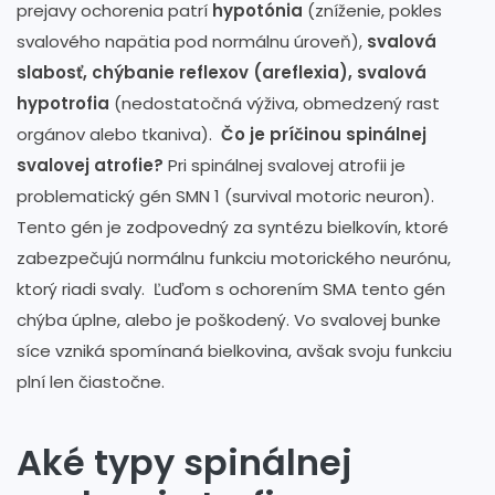
prejavy ochorenia patrí
hypotónia
(zníženie, pokles
svalového napätia pod normálnu úroveň),
svalová
slabosť, chýbanie reflexov (areflexia), svalová
hypotrofia
(nedostatočná výživa, obmedzený rast
orgánov alebo tkaniva).
Čo je príčinou spinálnej
svalovej atrofie?
Pri spinálnej svalovej atrofii je
problematický gén SMN 1 (survival motoric neuron).
Tento gén je zodpovedný za syntézu bielkovín, ktoré
zabezpečujú normálnu funkciu motorického neurónu,
ktorý riadi svaly. Ľuďom s ochorením SMA tento gén
chýba úplne, alebo je poškodený. Vo svalovej bunke
síce vzniká spomínaná bielkovina, avšak svoju funkciu
plní len čiastočne.
Aké typy spinálnej