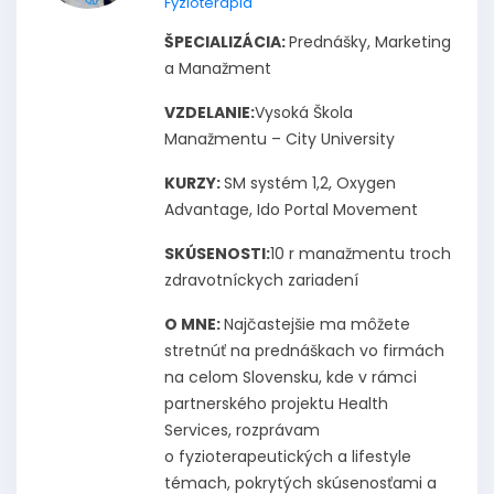
Fyzioterapia
ŠPECIALIZÁCIA:
Prednášky, Marketing
a Manažment
VZDELANIE:
Vysoká Škola
Manažmentu – City University
KURZY:
SM systém 1,2, Oxygen
Advantage, Ido Portal Movement
SKÚSENOSTI:
10 r manažmentu troch
zdravotníckych zariadení
O MNE:
Najčastejšie ma môžete
stretnúť na prednáškach vo firmách
na celom Slovensku, kde v rámci
partnerského projektu Health
Services, rozprávam
o fyzioterapeutických a lifestyle
témach, pokrytých skúsenosťami a