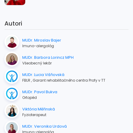
Autori
MUDr. Miroslav Bajer
Imuno-alergológ
MUDr. Barbora Lorincz MPH
Všeobecný lekár
MUDr. Lucia Višňovská
FBLR , Garant rehabilitačného centra Profy v TT
MUDr. Pavol Bukva
Ortopéd
Viktória Měřinská
Fyzioterapeut
MUDr. Veronika Urdová
Imuno-alergológ