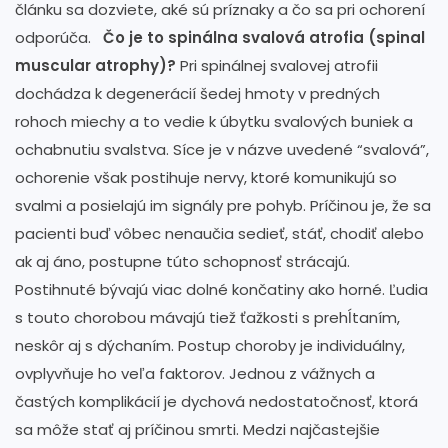
článku sa dozviete, aké sú príznaky a čo sa pri ochorení
odporúča.
Čo je to spinálna svalová atrofia (spinal
muscular atrophy)?
Pri spinálnej svalovej atrofii
dochádza k degenerácií šedej hmoty v predných
rohoch miechy a to vedie k úbytku svalových buniek a
ochabnutiu svalstva. Síce je v názve uvedené “svalová”,
ochorenie však postihuje nervy, ktoré komunikujú so
svalmi a posielajú im signály pre pohyb. Príčinou je, že sa
pacienti buď vôbec nenaučia sedieť, stáť, chodiť alebo
ak aj áno, postupne túto schopnosť strácajú.
Postihnuté bývajú viac dolné končatiny ako horné. Ľudia
s touto chorobou mávajú tiež ťažkosti s prehĺtaním,
neskôr aj s dýchaním. Postup choroby je individuálny,
ovplyvňuje ho veľa faktorov. Jednou z vážnych a
častých komplikácií je dychová nedostatočnosť, ktorá
sa môže stať aj príčinou smrti. Medzi najčastejšie