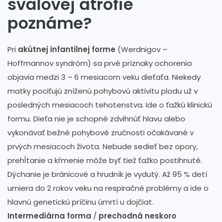
svalovej atrofie
poznáme?
Pri
akútnej infantilnej forme
(Werdnigov –
Hoffmannov syndróm) sa prvé príznaky ochorenia
objavia medzi 3 – 6 mesiacom veku dieťaťa. Niekedy
matky pociťujú zníženú pohybovú aktivitu plodu už v
posledných mesiacoch tehotenstva. Ide o ťažkú klinickú
formu. Dieťa nie je schopné zdvihnúť hlavu alebo
vykonávať bežné pohybové zručnosti očakávané v
prvých mesiacoch života. Nebude sedieť bez opory,
prehĺtanie a kŕmenie môže byť tiež ťažko postihnuté.
Dýchanie je bránicové a hrudník je vydutý. Až 95 % detí
umiera do 2 rokov veku na respiračné problémy a ide o
hlavnú genetickú príčinu úmrtí u dojčiat.
Intermediárna forma
/
prechodná neskoro