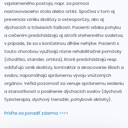
vzpriameného postoja, napr. za pomoci
nastavovacieho stola alebo ortéz. Spočíva v tom aj
prevencia vzniku skoliózy a osteoporózy, ako aj
dýchacích a tráviacich ťažkostí. Pacienti vďaka pohybu
a cvičením predchádzajú aj atrofii stehenného svalstva,
v prípade, že sa s končatinou dlhšie nehýbe. Pacienti s
touto chorobou využívajú rôzne rehabilitačné pomôcky
(chodítko, stander, ortéza), ktoré predchádzajú resp.
odďaľujú vznik skoliózy, kontraktúr a skracovanie šliach a
svalov, napomáhajú správnemu vývoju vnútorných
orgánov. Veľká pozornosť sa venuje správnemu sedeniu
a starostlivosti o posilnenie dýchacích svalov (dychová
fyzioterapia, dychový trenažér, pohybové aktivity).
Príďte sa poradiť zdarma >>>>