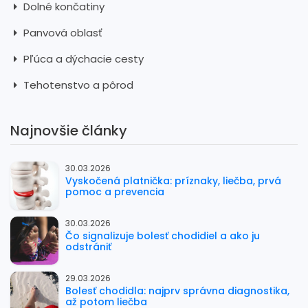
Dolné končatiny
Panvová oblasť
Pľúca a dýchacie cesty
Tehotenstvo a pôrod
Najnovšie články
30.03.2026
Vyskočená platnička: príznaky, liečba, prvá
pomoc a prevencia
30.03.2026
Čo signalizuje bolesť chodidiel a ako ju
odstrániť
29.03.2026
Bolesť chodidla: najprv správna diagnostika,
až potom liečba