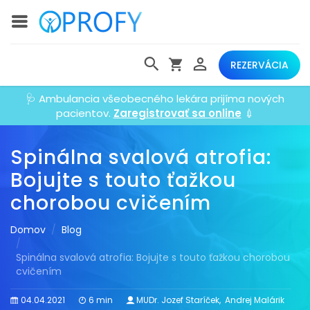
REZERVÁCIA
🩺 Ambulancia všeobecného lekára prijíma nových
pacientov.
Zaregistrovať sa online
💉
Spinálna svalová atrofia:
Bojujte s touto ťažkou
chorobou cvičením
Domov
Blog
Spinálna svalová atrofia: Bojujte s touto ťažkou chorobou
cvičením
04.04.2021
6 min
MUDr. Jozef Staríček
,
Andrej Malárik