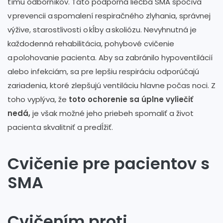
tímu odborníkov. Táto podporná liečba SMA spočíva
v prevencii a spomalení respiračného zlyhania, správnej
výžive, starostlivosti o kĺby a skoliózu. Nevyhnutná je
každodenná rehabilitácia, pohybové cvičenie
a polohovanie pacienta. Aby sa zabránilo hypoventilácií
alebo infekciám, sa pre lepšiu respiráciu odporúčajú
zariadenia, ktoré zlepšujú ventiláciu hlavne počas noci. Z
toho vyplýva, že
toto ochorenie sa úplne vyliečiť
nedá,
je však možné jeho priebeh spomaliť a život
pacienta skvalitniť a predĺžiť.
Cvičenie pre pacientov s
SMA
Cvičením proti