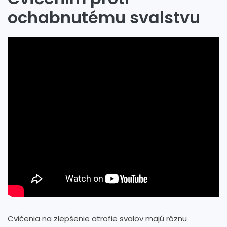
ochabnutému svalstvu
Cvičenia na zlepšenie atrofie svalov majú rôznu