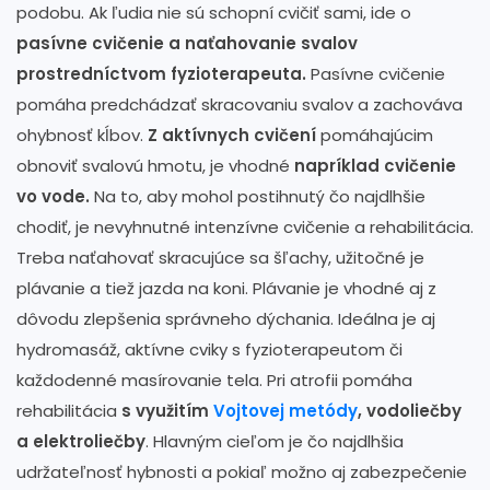
podobu. Ak ľudia nie sú schopní cvičiť sami, ide o
pasívne cvičenie a naťahovanie svalov
prostredníctvom fyzioterapeuta.
Pasívne cvičenie
pomáha predchádzať skracovaniu svalov a zachováva
ohybnosť kĺbov.
Z aktívnych cvičení
pomáhajúcim
obnoviť svalovú hmotu, je vhodné
napríklad cvičenie
vo vode.
Na to, aby mohol postihnutý čo najdlhšie
chodiť, je nevyhnutné intenzívne cvičenie a rehabilitácia.
Treba naťahovať skracujúce sa šľachy, užitočné je
plávanie a tiež jazda na koni. Plávanie je vhodné aj z
dôvodu zlepšenia správneho dýchania. Ideálna je aj
hydromasáž, aktívne cviky s fyzioterapeutom či
každodenné masírovanie tela. Pri atrofii pomáha
rehabilitácia
s využitím
Vojtovej metódy
, vodoliečby
a elektroliečby
. Hlavným cieľom je čo najdlhšia
udržateľnosť hybnosti a pokiaľ možno aj zabezpečenie