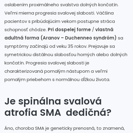
oslabením proximálneho svalstva dolných končatín.
Veľmi mierna progresia svalovej slabosti. Väčšina
pacientov s pribúdajúcim vekom postupne stráca
schopnosť chôdze.
Pri dospelej forme
/
vlastná
adultná forma (Aranov – Duchenneo syndróm)
sa
symptómy začínajú od veku 35 rokov. Prejavuje sa
symetrickou distálnou slabosťou horných alebo dolných
končatín. Progresia svalovej slabosti je
charakterizovaná pomalým nástupom a veľmi
pomalým priebehom s normálnou dĺžkou života.
Je spinálna svalová
atrofia SMA dedičná?
Áno, choroba SMA je geneticky prenosná, to znamená,