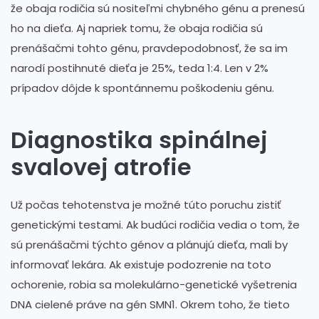
že obaja rodičia sú nositeľmi chybného génu a prenesú
ho na dieťa. Aj napriek tomu, že obaja rodičia sú
prenášačmi tohto génu, pravdepodobnosť, že sa im
narodí postihnuté dieťa je 25%, teda 1:4. Len v 2%
prípadov dôjde k spontánnemu poškodeniu génu.
Diagnostika spinálnej
svalovej atrofie
Už počas tehotenstva je možné túto poruchu zistiť
genetickými testami. Ak budúci rodičia vedia o tom, že
sú prenášačmi týchto génov a plánujú dieťa, mali by
informovať lekára. Ak existuje podozrenie na toto
ochorenie, robia sa molekulárno-genetické vyšetrenia
DNA cielené práve na gén SMN1. Okrem toho, že tieto