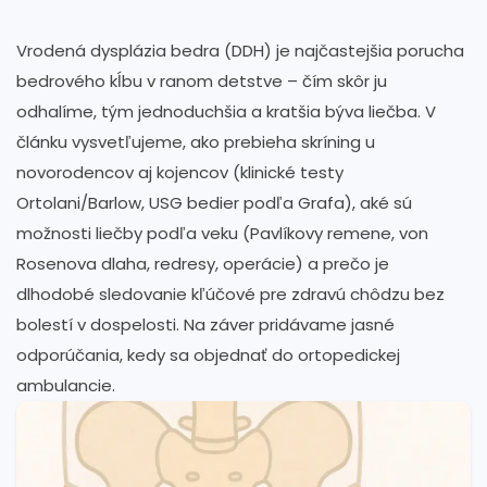
Vrodená dysplázia bedra (DDH) je najčastejšia porucha
bedrového kĺbu v ranom detstve – čím skôr ju
odhalíme, tým jednoduchšia a kratšia býva liečba. V
článku vysvetľujeme, ako prebieha skríning u
novorodencov aj kojencov (klinické testy
Ortolani/Barlow, USG bedier podľa Grafa), aké sú
možnosti liečby podľa veku (Pavlíkovy remene, von
Rosenova dlaha, redresy, operácie) a prečo je
dlhodobé sledovanie kľúčové pre zdravú chôdzu bez
bolestí v dospelosti. Na záver pridávame jasné
odporúčania, kedy sa objednať do ortopedickej
ambulancie.