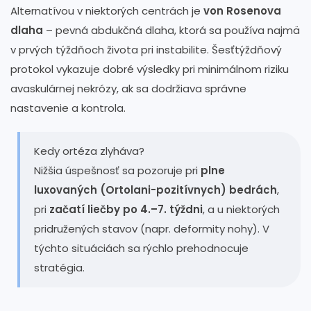
Alternatívou v niektorých centrách je
von Rosenova
dlaha
– pevná abdukčná dlaha, ktorá sa používa najmä
v prvých týždňoch života pri instabilite. Šesťtýždňový
protokol vykazuje dobré výsledky pri minimálnom riziku
avaskulárnej nekrózy, ak sa dodržiava správne
nastavenie a kontrola.
Kedy ortéza zlyháva?
Nižšia úspešnosť sa pozoruje pri
plne
luxovaných (Ortolani-pozitívnych) bedrách
,
pri
začatí liečby po 4.–7. týždni
, a u niektorých
pridružených stavov (napr. deformity nohy). V
týchto situáciách sa rýchlo prehodnocuje
stratégia.