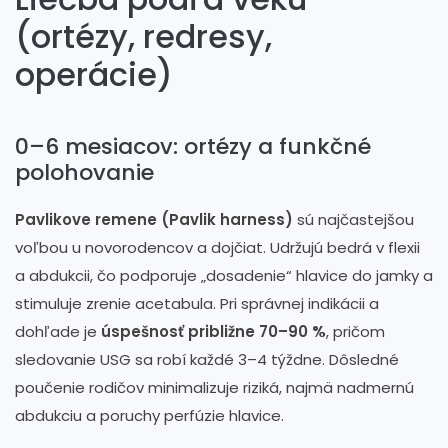
(ortézy, redresy,
operácie)
0–6 mesiacov: ortézy a funkčné
polohovanie
Pavlikove remene (Pavlik harness)
sú najčastejšou
voľbou u novorodencov a dojčiat. Udržujú bedrá v flexii
a abdukcii, čo podporuje „dosadenie“ hlavice do jamky a
stimuluje zrenie acetabula. Pri správnej indikácii a
dohľade je
úspešnosť približne 70–90 %
, pričom
sledovanie USG sa robí každé 3–4 týždne. Dôsledné
poučenie rodičov minimalizuje riziká, najmä nadmernú
abdukciu a poruchy perfúzie hlavice.