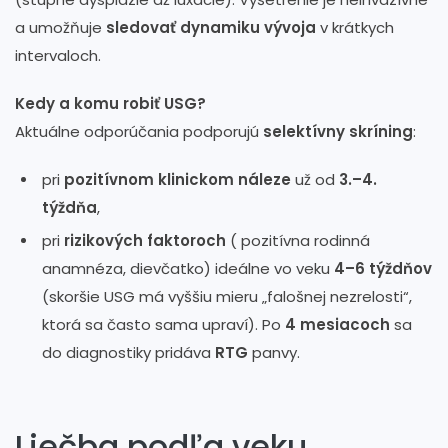
a umožňuje
sledovať dynamiku vývoja
v krátkych
intervaloch.
Kedy a komu robiť USG?
Aktuálne odporúčania podporujú
selektívny skríning
:
pri
pozitívnom klinickom náleze
už od
3.–4.
týždňa
,
pri
rizikových faktoroch
( pozitívna rodinná
anamnéza, dievčatko) ideálne vo veku
4–6 týždňov
(skoršie USG má vyššiu mieru „falošnej nezrelosti“,
ktorá sa často sama upraví). Po
4 mesiacoch
sa
do diagnostiky pridáva
RTG
panvy.
Liečba podľa veku