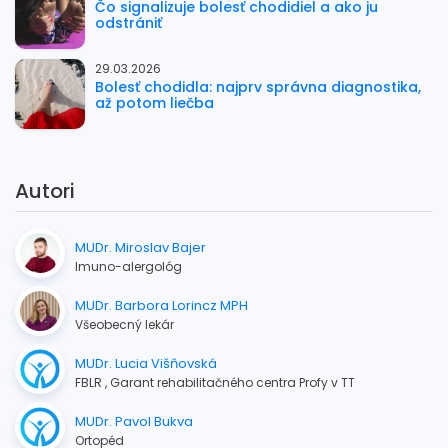
Čo signalizuje bolesť chodidiel a ako ju
odstrániť
29.03.2026
Bolesť chodidla: najprv správna diagnostika,
až potom liečba
Autori
MUDr. Miroslav Bajer
Imuno-alergológ
MUDr. Barbora Lorincz MPH
Všeobecný lekár
MUDr. Lucia Višňovská
FBLR , Garant rehabilitačného centra Profy v TT
MUDr. Pavol Bukva
Ortopéd