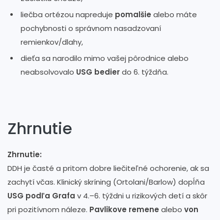
liečba ortézou napreduje
pomalšie
alebo máte
pochybnosti o správnom nasadzovaní
remienkov/dlahy,
dieťa sa narodilo mimo vašej pôrodnice alebo
neabsolvovalo
USG bedier
do 6. týždňa.
Zhrnutie
Zhrnutie:
DDH je časté a pritom dobre liečiteľné ochorenie, ak sa
zachytí včas. Klinický skríning (Ortolani/Barlow) dopĺňa
USG podľa Grafa
v 4.–6. týždni u rizikových detí a skôr
pri pozitívnom náleze.
Pavlikove remene
alebo
von