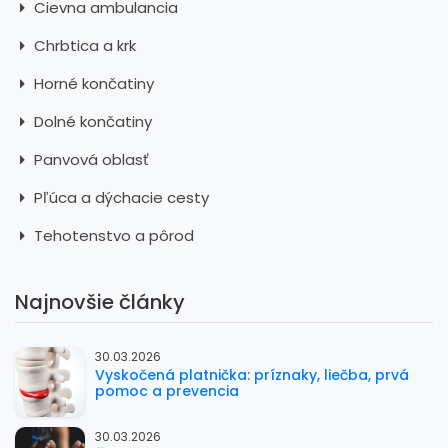
Cievna ambulancia
Chrbtica a krk
Horné končatiny
Dolné končatiny
Panvová oblasť
Pľúca a dýchacie cesty
Tehotenstvo a pôrod
Najnovšie články
30.03.2026
Vyskočená platnička: príznaky, liečba, prvá
pomoc a prevencia
30.03.2026