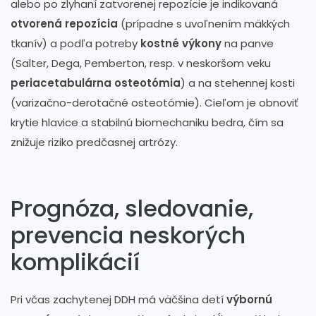
alebo po zlyhaní zatvorenej repozície je indikovaná
otvorená repozícia
(prípadne s uvoľnením mäkkých
tkanív) a podľa potreby
kostné výkony
na panve
(Salter, Dega, Pemberton, resp. v neskoršom veku
periacetabulárna osteotómia
) a na stehennej kosti
(varizačno-derotačné osteotómie). Cieľom je obnoviť
krytie hlavice a stabilnú biomechaniku bedra, čím sa
znižuje riziko predčasnej artrózy.
Prognóza, sledovanie,
prevencia neskorých
komplikácií
Pri včas zachytenej DDH má väčšina detí
výbornú