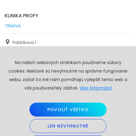
KLINIKA PROFY
TRNAVA
Palárikova 1
971 01 Trnava
Na našich webových stránkach používame súbory
+421 905 117 923
cookies. Niektoré sú nevyhnutné na správne fungovanie
info@profy.sk
webu, zatiaľ čo iné nám pomáhajú vylepšiť tento web a
váš používateľský zážitok.
Viac informácií
POVOLIŤ VŠETKO
LEN NEVYHNUTNÉ
Copyright © 2026. Všetky práva vyhradené.