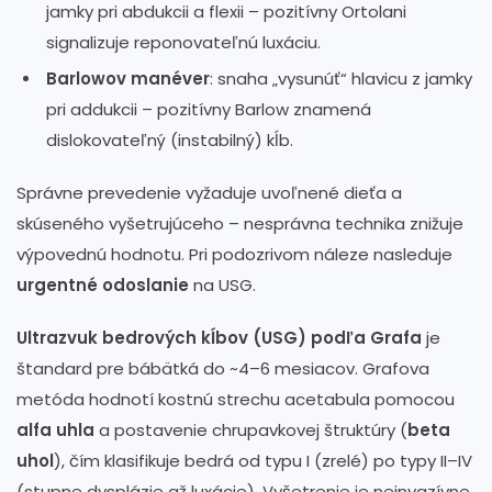
jamky pri abdukcii a flexii – pozitívny Ortolani
signalizuje reponovateľnú luxáciu.
Barlowov manéver
: snaha „vysunúť“ hlavicu z jamky
pri addukcii – pozitívny Barlow znamená
dislokovateľný (instabilný) kĺb.
Správne prevedenie vyžaduje uvoľnené dieťa a
skúseného vyšetrujúceho – nesprávna technika znižuje
výpovednú hodnotu. Pri podozrivom náleze nasleduje
urgentné odoslanie
na USG.
Ultrazvuk bedrových kĺbov (USG) podľa Grafa
je
štandard pre bábätká do ~4–6 mesiacov. Grafova
metóda hodnotí kostnú strechu acetabula pomocou
alfa uhla
a postavenie chrupavkovej štruktúry (
beta
uhol
), čím klasifikuje bedrá od typu I (zrelé) po typy II–IV
(stupne dysplázie až luxácie). Vyšetrenie je neinvazívne