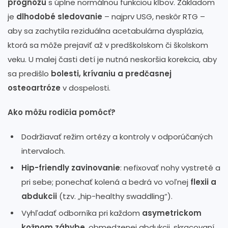
prognózu
s úplne normálnou funkciou kĺbov. Základom
je
dlhodobé sledovanie
– najprv USG, neskôr RTG –
aby sa zachytila reziduálna acetabulárna dysplázia,
ktorá sa môže prejaviť až v predškolskom či školskom
veku. U malej časti detí je nutná neskoršia korekcia, aby
sa predišlo
bolesti, krívaniu a predčasnej
osteoartróze
v dospelosti.
Ako môžu rodičia pomôcť?
Dodržiavať režim ortézy a kontroly v odporúčaných
intervaloch.
Hip-friendly zavinovanie
: nefixovať nohy vystreté a
pri sebe; ponechať kolená a bedrá vo voľnej
flexii a
abdukcii
(tzv. „hip-healthy swaddling“).
Vyhľadať odborníka pri každom
asymetrickom
kožnom záhybe
, obmedzenej abdukcii, skracovaní