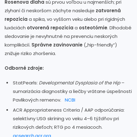
Rosenova dlaha
sú prvou voľbou u najmenších; pri
zlyhaní či neskoršom záchyte nasleduje
zatvorená
repozícia
a spika, vo vyššom veku alebo pri rigidných
luxáciách
otvorená repozícia
a
osteotómie
. Dlhodobé
sledovanie je nevyhnutné na prevenciu neskorých
komplikácií.
Správne zavinovanie
(„hip-friendly“)
znižuje riziko zhoršenia.
Odborné zdroje:
StatPearls:
Developmental Dysplasia of the Hip
–
sumarizácia diagnostiky a liečby vrátane úspešnosti
Pavlikových remenov.
NCBI
ACR Appropriateness Criteria / AAP odporúčania:
selektívny USG skríning vo veku 4–6 týždňov pri
rizikových deťoch; RTG po 4 mesiacoch.
acsearch.acr.org