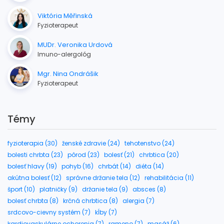
Viktória Měřinská
Fyzioterapeut
MUDr. Veronika Urdová
Imuno-alergológ
Mgr. Nina Ondrášik
Fyzioterapeut
Témy
fyzioterapia (30)
ženské zdravie (24)
tehotenstvo (24)
bolesti chrbta (23)
pôrod (23)
bolesť (21)
chrbtica (20)
bolesť hlavy (19)
pohyb (16)
chrbát (14)
diéta (14)
akútna bolesť (12)
správne držanie tela (12)
rehabilitácia (11)
šport (10)
platničky (9)
držanie tela (9)
absces (8)
bolesť chrbta (8)
krčná chrbtica (8)
alergia (7)
srdcovo-cievny systém (7)
kĺby (7)
kardiovaskulárne ochorenia (7)
rameno (7)
masáž (6)