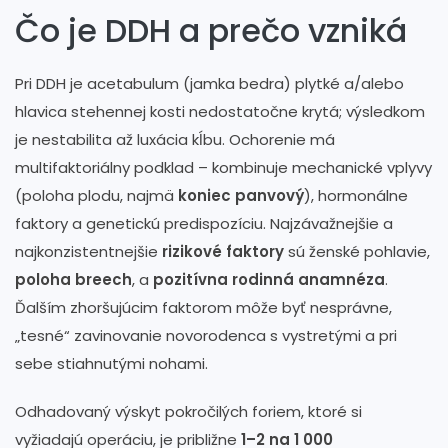
Čo je DDH a prečo vzniká
Pri DDH je acetabulum (jamka bedra) plytké a/alebo
hlavica stehennej kosti nedostatočne krytá; výsledkom
je nestabilita až luxácia kĺbu. Ochorenie má
multifaktoriálny podklad – kombinuje mechanické vplyvy
(poloha plodu, najmä
koniec panvový
), hormonálne
faktory a genetickú predispozíciu. Najzávažnejšie a
najkonzistentnejšie
rizikové faktory
sú ženské pohlavie,
poloha breech
, a
pozitívna rodinná anamnéza
.
Ďalším zhoršujúcim faktorom môže byť nesprávne,
„tesné“ zavinovanie novorodenca s vystretými a pri
sebe stiahnutými nohami.
Odhadovaný výskyt pokročilých foriem, ktoré si
vyžiadajú operáciu, je približne
1–2 na 1 000