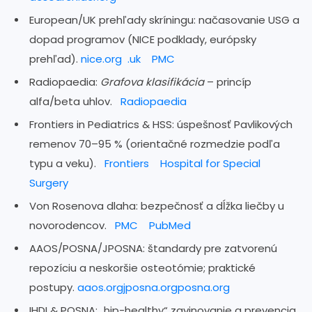
European/UK prehľady skríningu: načasovanie USG a
dopad programov (NICE podklady, európsky
prehľad).
nice.org
.uk
PMC
Radiopaedia:
Grafova klasifikácia
– princíp
alfa/beta uhlov.
Radiopaedia
Frontiers in Pediatrics & HSS: úspešnosť Pavlikových
remenov 70–95 % (orientačné rozmedzie podľa
typu a veku).
Frontiers
Hospital for Special
Surgery
Von Rosenova dlaha: bezpečnosť a dĺžka liečby u
novorodencov.
PMC
PubMed
AAOS/POSNA/JPOSNA: štandardy pre zatvorenú
repozíciu a neskoršie osteotómie; praktické
postupy.
aaos.orgjposna.orgposna.org
IHDI & POSNA: „hip-healthy“ zavinovanie a prevencia