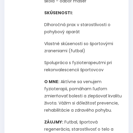
škola – odbor masér
SKÚSENOSTI:
Dlhoročná prax v starostlivosti o
pohybový aparát
Vlastné skúsenosti so športovými
zraneniami (futbal)
Spolupráca s fyzioterapeutmi pri
rekonvalescencii športovcov
O MNE:
Aktívne sa venujem
fyzioterapii, pomáham ľuďom
zmierňovať bolesti a zlepšovať kvalitu
života. Vážim si dôležitosť prevencie,
rehabilitácie a zdravého pohybu.
ZÁUJMY:
Futbal, športová
regenerácia, starostlivosť o telo a