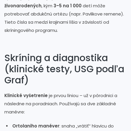
živonarodených
, kým
3–5 na 1 000
detí môže
potrebovať abdukčnú ortézu (napr. Pavlikove remene).
Tieto čísla sa medzi krajinami líšia v závislosti od
skríningového programu.
Skríning a diagnostika
(klinické testy, USG podľa
Graf)
Klinické vyšetrenie
je prvou líniou – už v pôrodnici a
následne na poradniach. Používajú sa dve základné
manévre:
Ortolaniho manéver
: snaha „vrátiť“ hlavicu do