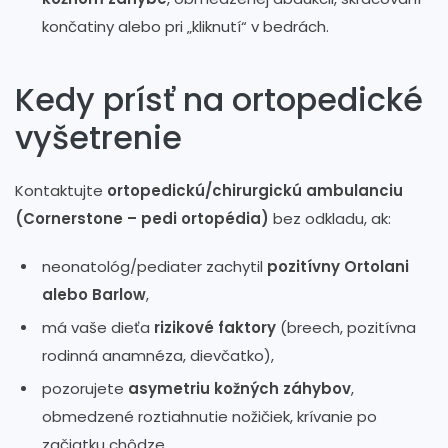
končatiny alebo pri „kliknutí“ v bedrách.
Kedy prísť na ortopedické
vyšetrenie
Kontaktujte
ortopedickú/chirurgickú ambulanciu
(Cornerstone – pedi ortopédia)
bez odkladu, ak:
neonatológ/pediater zachytil
pozitívny Ortolani
alebo Barlow
,
má vaše dieťa
rizikové faktory
(breech, pozitívna
rodinná anamnéza, dievčatko),
pozorujete
asymetriu kožných záhybov
,
obmedzené roztiahnutie nožičiek, krívanie po
začiatku chôdze,