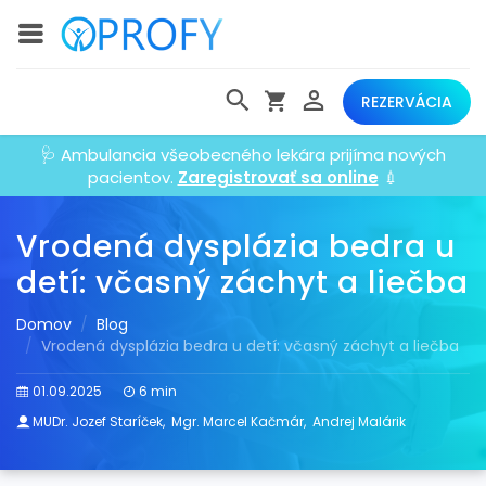
REZERVÁCIA
🩺 Ambulancia všeobecného lekára prijíma nových
pacientov.
Zaregistrovať sa online
💉
Vrodená dysplázia bedra u
detí: včasný záchyt a liečba
Domov
Blog
Vrodená dysplázia bedra u detí: včasný záchyt a liečba
01.09.2025
6 min
MUDr. Jozef Staríček
,
Mgr. Marcel Kačmár
,
Andrej Malárik