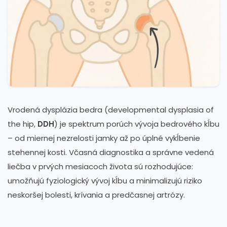
Vrodená dysplázia bedra (developmental dysplasia of
the hip,
DDH
) je spektrum porúch vývoja bedrového kĺbu
– od miernej nezrelosti jamky až po úplné vykĺbenie
stehennej kosti. Včasná diagnostika a správne vedená
liečba v prvých mesiacoch života sú rozhodujúce:
umožňujú fyziologický vývoj kĺbu a minimalizujú riziko
neskoršej bolesti, krívania a predčasnej artrózy.