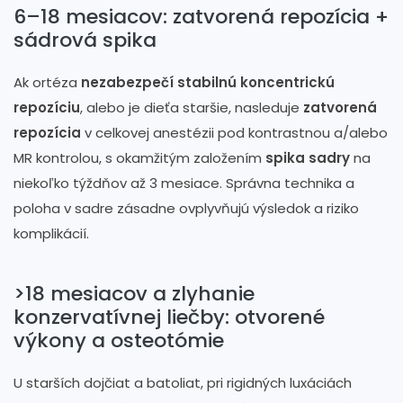
6–18 mesiacov: zatvorená repozícia +
sádrová spika
Ak ortéza
nezabezpečí stabilnú koncentrickú
repozíciu
, alebo je dieťa staršie, nasleduje
zatvorená
repozícia
v celkovej anestézii pod kontrastnou a/alebo
MR kontrolou, s okamžitým založením
spika sadry
na
niekoľko týždňov až 3 mesiace. Správna technika a
poloha v sadre zásadne ovplyvňujú výsledok a riziko
komplikácií.
>18 mesiacov a zlyhanie
konzervatívnej liečby: otvorené
výkony a osteotómie
U starších dojčiat a batoliat, pri rigidných luxáciách