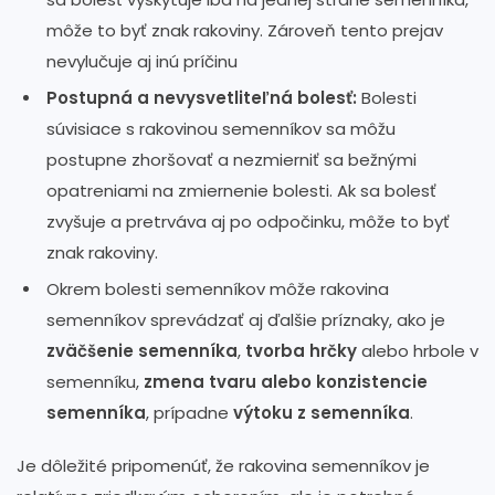
môže to byť znak rakoviny. Zároveň tento prejav
nevylučuje aj inú príčinu
Postupná a nevysvetliteľná bolesť:
Bolesti
súvisiace s rakovinou semenníkov sa môžu
postupne zhoršovať a nezmierniť sa bežnými
opatreniami na zmiernenie bolesti. Ak sa bolesť
zvyšuje a pretrváva aj po odpočinku, môže to byť
znak rakoviny.
Okrem bolesti semenníkov môže rakovina
semenníkov sprevádzať aj ďalšie príznaky, ako je
zväčšenie semenníka
,
tvorba hrčky
alebo hrbole v
semenníku,
zmena tvaru alebo konzistencie
semenníka
, prípadne
výtoku z semenníka
.
Je dôležité pripomenúť, že rakovina semenníkov je