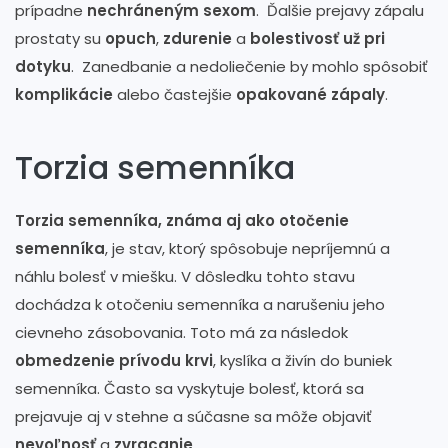
prípadne
nechráneným sexom
. Ďalšie prejavy zápalu
prostaty su
opuch
,
zdurenie
a
bolestivosť už pri
dotyku
. Zanedbanie a nedoliečenie by mohlo spôsobiť
komplikácie
alebo častejšie
opakované zápaly
.
Torzia semenníka
Torzia semenníka, známa aj ako otočenie
semenníka
, je stav, ktorý spôsobuje nepríjemnú a
náhlu bolesť v miešku. V dôsledku tohto stavu
dochádza k otočeniu semenníka a narušeniu jeho
cievneho zásobovania. Toto má za následok
obmedzenie prívodu krvi
, kyslíka a živín do buniek
semenníka. Často sa vyskytuje bolesť, ktorá sa
prejavuje aj v stehne a súčasne sa môže objaviť
nevoľnosť
a
zvracanie
.