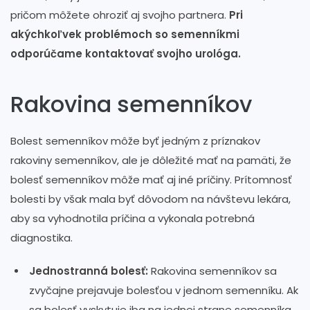
pričom môžete ohroziť aj svojho partnera.
Pri
akýchkoľvek problémoch so semenníkmi
odporúčame kontaktovať svojho urológa.
Rakovina semenníkov
Bolest semenníkov môže byť jedným z príznakov
rakoviny semenníkov, ale je dôležité mať na pamäti, že
bolesť semenníkov môže mať aj iné príčiny. Prítomnosť
bolesti by však mala byť dôvodom na návštevu lekára,
aby sa vyhodnotila príčina a vykonala potrebná
diagnostika.
Jednostranná bolesť:
Rakovina semenníkov sa
zvyčajne prejavuje bolesťou v jednom semenníku. Ak
sa bolesť vyskytuje iba na jednej strane semenníka,