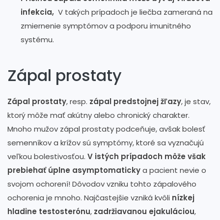
infekcia,
V takých prípadoch je liečba zameraná na
zmiernenie symptómov a podporu imunitného
systému.
Zápal prostaty
Zápal prostaty
, resp.
zápal predstojnej žľazy
, je stav,
ktorý môže mať akútny alebo chronický charakter.
Mnoho mužov zápal prostaty podceňuje, avšak bolesť
semenníkov a krížov sú symptómy, ktoré sa vyznačujú
veľkou bolestivosťou.
V istých prípadoch môže však
prebiehať úplne asymptomaticky
a pacient nevie o
svojom ochorení! Dôvodov vzniku tohto zápalového
ochorenia je mnoho. Najčastejšie vzniká kvôli
nízkej
hladine testosterónu
,
zadržiavanou ejakuláciou
,