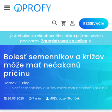
REZERVÁCIA
🩺 Ambulancia všeobecného lekára prijíma nových
pacientov.
Zaregistrovať sa online
💉
Bolesť semenníkov a krížov
môže mať nečakanú
príčinu
Domov
Blog
Bolesť semenníkov a krížov môže mať nečakanú príčinu
26.03.2020
7 min
MUDr. Jozef Staríček