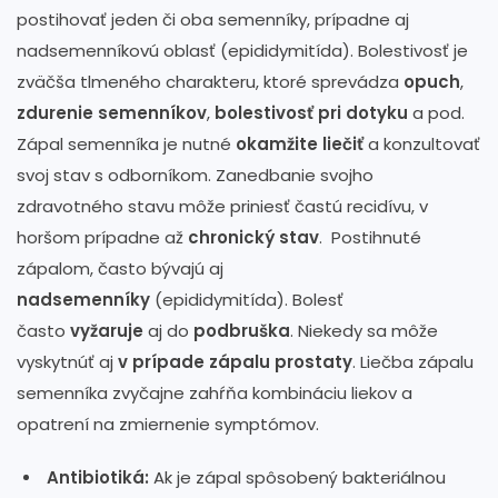
postihovať jeden či oba semenníky, prípadne aj
nadsemenníkovú oblasť (epididymitída). Bolestivosť je
zväčša tlmeného charakteru, ktoré sprevádza
opuch
,
zdurenie semenníkov
,
bolestivosť pri dotyku
a pod.
Zápal semenníka je nutné
okamžite liečiť
a konzultovať
svoj stav s odborníkom. Zanedbanie svojho
zdravotného stavu môže priniesť častú recidívu, v
horšom prípadne až
chronický stav
. Postihnuté
zápalom, často bývajú aj
nadsemenníky
(epididymitída). Bolesť
často
vyžaruje
aj do
podbruška
. Niekedy sa môže
vyskytnúť aj
v prípade zápalu prostaty
. Liečba zápalu
semenníka zvyčajne zahŕňa kombináciu liekov a
opatrení na zmiernenie symptómov.
Antibiotiká:
Ak je zápal spôsobený bakteriálnou