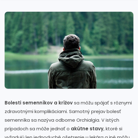
Bolesti semenníkov a krížov
sa môžu spájať s rôznymi
zdravotnými komplikáciami. Samotný prejav bolesť
semenníka sa nazýva odborne Orchialgia. V istých
prípadoch sa môže jednať o
akútne stavy
, ktoré si
vyžadujú len jednoduché ošetrenie u lekára a iné môžu