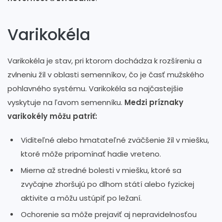
Varikokéla
Varikokéla je stav, pri ktorom dochádza k rozšíreniu a
zvlneniu žíl v oblasti semenníkov, čo je časť mužského
pohlavného systému. Varikokéla sa najčastejšie
vyskytuje na ľavom semenníku.
Medzi príznaky
varikokély môžu patriť:
Viditeľné alebo hmatateľné zväčšenie žíl v miešku,
ktoré môže pripomínať hadie vreteno.
Mierne až stredné bolesti v miešku, ktoré sa
zvyčajne zhoršujú po dlhom státí alebo fyzickej
aktivite a môžu ustúpiť po ležaní.
Ochorenie sa môže prejaviť aj nepravidelnosťou