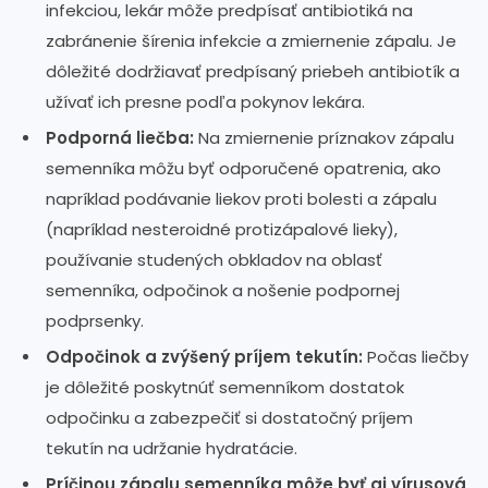
infekciou, lekár môže predpísať antibiotiká na
zabránenie šírenia infekcie a zmiernenie zápalu. Je
dôležité dodržiavať predpísaný priebeh antibiotík a
užívať ich presne podľa pokynov lekára.
Podporná liečba:
Na zmiernenie príznakov zápalu
semenníka môžu byť odporučené opatrenia, ako
napríklad podávanie liekov proti bolesti a zápalu
(napríklad nesteroidné protizápalové lieky),
používanie studených obkladov na oblasť
semenníka, odpočinok a nošenie podpornej
podprsenky.
Odpočinok a zvýšený príjem tekutín:
Počas liečby
je dôležité poskytnúť semenníkom dostatok
odpočinku a zabezpečiť si dostatočný príjem
tekutín na udržanie hydratácie.
Príčinou zápalu semenníka môže byť aj vírusová