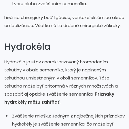
tvaru alebo zväčšením semenníka.
Lieči sa chirurgicky buď ligáciou, varikokelektómiou alebo
embolizáciou. Všetko sú to drobné chirurgické zákroky.
Hydrokéla
Hydrokéla je stav charakterizovaný hromadením
tekutiny v obale semenníka, ktorý je naplneným
tekutinou umiestneným v okolí semenníkov. Táto
tekutina môže byť prítomná v rôznych množstvách a
spôsobiť aj optické zväčšenie semenníka.
Príznaky
hydrokély môžu zahŕňať:
Zväčšenie miešku: Jedným z najbežnejších príznakov
hydrokély je zväčšenie semenníka, čo môže byť