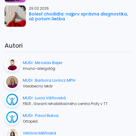
29.03.2026
Bolesť chodidla: najprv správna diagnostika,
až potom liečba
Autori
MUDr. Miroslav Bajer
Imuno-alergológ
MUDr. Barbora Lorincz MPH
Všeobecný lekár
MUDr. Lucia Višňovská
FBLR , Garant rehabilitačného centra Profy v TT
MUDr. Pavol Bukva
Ortopéd
Viktória Měřinská