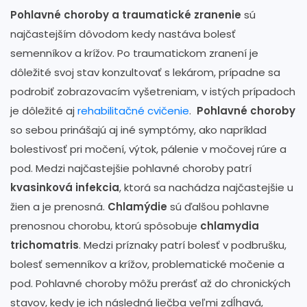
Pohlavné choroby a traumatické zranenie
sú
najčastejším dôvodom kedy nastáva bolesť
semenníkov a krížov. Po traumatickom zranení je
dôležité svoj stav konzultovať s lekárom, prípadne sa
podrobiť zobrazovacím vyšetreniam, v istých prípadoch
je dôležité aj
rehabilitačné cvičenie
.
Pohlavné choroby
so sebou prinášajú aj iné symptómy, ako napríklad
bolestivosť pri močení, výtok, pálenie v močovej rúre a
pod. Medzi najčastejšie pohlavné choroby patrí
kvasinková infekcia
, ktorá sa nachádza najčastejšie u
žien a je prenosná.
Chlamýdie
sú ďalšou pohlavne
prenosnou chorobu, ktorú spôsobuje
chlamydia
trichomatris
. Medzi príznaky patrí bolesť v podbrušku,
bolesť semenníkov a krížov, problematické močenie a
pod. Pohlavné choroby môžu prerásť až do chronických
stavov, kedy je ich následná liečba veľmi zdĺhavá,