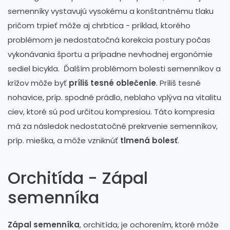
semenníky vystavujú vysokému a konštantnému tlaku
pričom trpieť môže aj chrbtica - príklad, ktorého
problémom je nedostatočná korekcia postury počas
vykonávania športu a prípadne nevhodnej ergonómie
sediel bicykla. Ďalším problémom bolesti semenníkov a
krížov môže byť
príliš tesné oblečenie
. Príliš tesné
nohavice, príp. spodné prádlo, neblaho vplýva na vitalitu
ciev, ktoré sú pod určitou kompresiou. Táto kompresia
má za následok nedostatočné prekrvenie semenníkov,
príp. mieška, a môže vzniknúť
tlmená bolesť
.
Orchitída - Zápal
semenníka
Zápal semenníka
, orchitída, je ochorením, ktoré môže