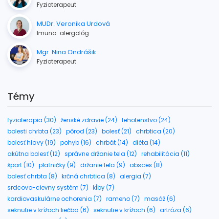
Fyzioterapeut
MUDr. Veronika Urdová
Imuno-alergológ
Mgr. Nina Ondrášik
Fyzioterapeut
Témy
fyzioterapia (30)
ženské zdravie (24)
tehotenstvo (24)
bolesti chrbta (23)
pôrod (23)
bolesť (21)
chrbtica (20)
bolesť hlavy (19)
pohyb (16)
chrbát (14)
diéta (14)
akútna bolesť (12)
správne držanie tela (12)
rehabilitácia (11)
šport (10)
platničky (9)
držanie tela (9)
absces (8)
bolesť chrbta (8)
krčná chrbtica (8)
alergia (7)
srdcovo-cievny systém (7)
kĺby (7)
kardiovaskulárne ochorenia (7)
rameno (7)
masáž (6)
seknutie v krížoch liečba (6)
seknutie v krížoch (6)
artróza (6)