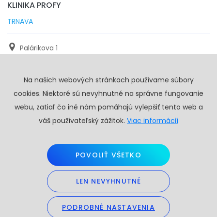
KLINIKA PROFY
TRNAVA
Palárikova 1
971 01 Trnava
Na našich webových stránkach používame súbory
+421 905 117 923
cookies. Niektoré sú nevyhnutné na správne fungovanie
info@profy.sk
webu, zatiaľ čo iné nám pomáhajú vylepšiť tento web a
váš používateľský zážitok.
Viac informácií
POVOLIŤ VŠETKO
LEN NEVYHNUTNÉ
Copyright © 2026. Všetky práva vyhradené.
Obchodné podmienky
PODROBNÉ NASTAVENIA
GDPR