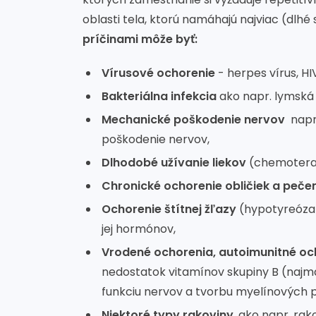
oblasti tela, ktorú namáhajú najviac (dlhé 
príčinami môže byť:
Vírusové ochorenie
- herpes vírus, HI
Bakteriálna infekcia
ako napr. lymská 
Mechanické poškodenie nervov
napr
poškodenie nervov,
Dlhodobé užívanie liekov
(chemoterapi
Chronické ochorenie obličiek a peče
Ochorenie štítnej žľazy
(hypotyreóza)
jej hormónov,
Vrodené ochorenia, autoimunitné oc
nedostatok vitamínov skupiny B (najmä
funkciu nervov a tvorbu myelínových poš
Niektoré typy rakoviny
, ako napr. ra