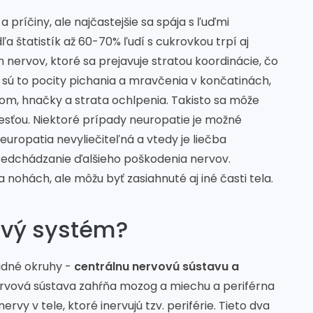
príčiny, ale najčastejšie sa spája s ľuďmi
dľa štatistík až 60-70% ľudí s cukrovkou trpí aj
 nervov, ktoré sa prejavuje stratou koordinácie, čo
sú to pocity pichania a mravčenia v končatinách,
m, hnačky a strata ochlpenia. Takisto sa môže
lesťou. Niektoré prípady neuropatie je možné
 neuropatia nevyliečiteľná a vtedy je liečba
dchádzanie ďalšieho poškodenia nervov.
a nohách, ale môžu byť zasiahnuté aj iné časti tela.
vový systém?
adné okruhy -
centrálnu nervovú sústavu a
rvová sústava zahŕňa mozog a miechu a periférna
rvy v tele, ktoré inervujú tzv. periférie. Tieto dva