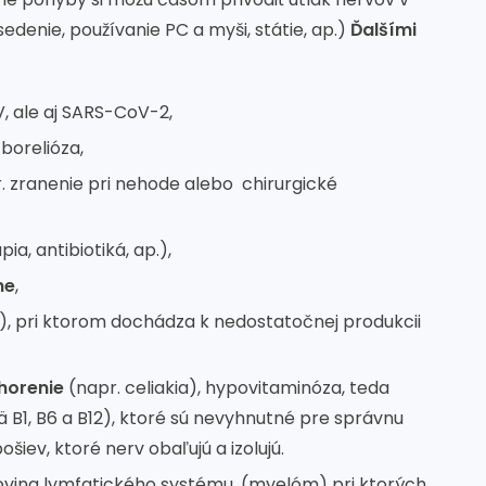
sedenie, používanie PC a myši, státie, ap.)
Ďalšími
V, ale aj SARS-CoV-2,
borelióza,
. zranenie pri nehode alebo chirurgické
a, antibiotiká, ap.),
ne
,
, pri ktorom dochádza k nedostatočnej produkcii
horenie
(napr. celiakia), hypovitaminóza, teda
 B1, B6 a B12), ktoré sú nevyhnutné pre správnu
iev, ktoré nerv obaľujú a izolujú.
kovina lymfatického systému, (myelóm) pri ktorých