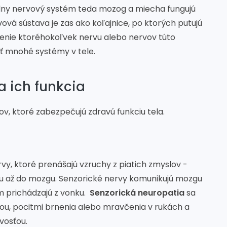
lny nervový systém teda mozog a miecha fungujú
vová sústava je zas ako koľajnice, po ktorých putujú
denie ktoréhokoľvek nervu alebo nervov túto
ť mnohé systémy v tele.
a ich funkcia
vov, ktoré zabezpečujú zdravú funkciu tela.
vy, ktoré prenášajú vzruchy z piatich zmyslov -
chu až do mozgu. Senzorické nervy komunikujú mozgu
m prichádzajú z vonku.
Senzorická neuropatia
sa
ťou, pocitmi brnenia alebo mravčenia v rukách a
ivosťou.