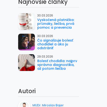
Najnovšie články
30.03.2026
Vyskočená platnička:
príznaky, liečba, prvá
pomoc a prevencia
30.03.2026
Čo signalizuje bolesť
chodidiel a ako ju
odstrániť
29.03.2026
Bolesť chodidla: najprv
správna diagnostika,
až potom liečba
Autori
MUDr. Miroslav Bajer