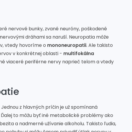
aceré nervové bunky, zvané neuróny, poškodené
 nervovými dráhami sa naruší. Neuropatia môže
ov, vtedy hovoríme o
mononeuropatii
. Ale takisto
vov v konkrétnej oblasti -
multifokálna
é viaceré periférne nervy naprieč telom a vtedy
patie
. Jednou z hlavných príčin je už spomínaná
y. Ďalej to môžu byť iné metabolické problémy ako
obezita a nadmerné užívanie alkoholu. Takisto ľudia,
ne pohyby si môžu časom privodiť útlak nervov v