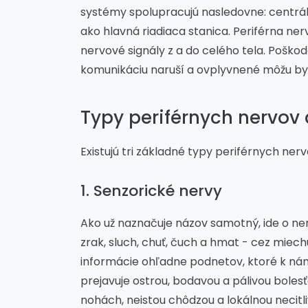
systémy spolupracujú nasledovne: centrá
ako hlavná riadiaca stanica. Periférna ner
nervové signály z a do celého tela. Poško
komunikáciu naruší a ovplyvnené môžu by
Typy periférnych nervov 
Existujú tri základné typy periférnych ner
1. Senzorické nervy
Ako už naznačuje názov samotný, ide o ner
zrak, sluch, chuť, čuch a hmat - cez mie
informácie ohľadne podnetov, ktoré k ná
prejavuje ostrou, bodavou a pálivou boles
nohách, neistou chôdzou a lokálnou necitl