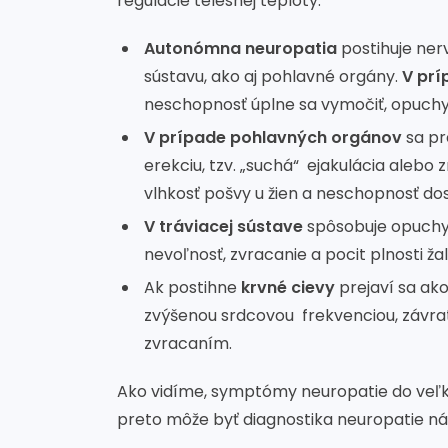
regulácie telesnej teploty.
Autonómna neuropatia
postihuje ner
sústavu, ako aj pohlavné orgány.
V pr
neschopnosť úplne sa vymočiť, opuchy,
V prípade pohlavných orgánov
sa pr
erekciu, tzv. „suchá“ ejakulácia alebo
vlhkosť pošvy u žien a neschopnosť d
V tráviacej sústave
spôsobuje opuchy
nevoľnosť, zvracanie a pocit plnosti ž
Ak postihne
krvné cievy
prejaví sa ak
zvýšenou srdcovou frekvenciou, závra
zvracaním.
Ako vidíme, symptómy neuropatie do veľk
preto môže byť diagnostika neuropatie n