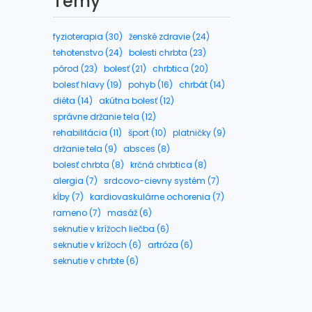
Témy
fyzioterapia (30)
ženské zdravie (24)
tehotenstvo (24)
bolesti chrbta (23)
pôrod (23)
bolesť (21)
chrbtica (20)
bolesť hlavy (19)
pohyb (16)
chrbát (14)
diéta (14)
akútna bolesť (12)
správne držanie tela (12)
rehabilitácia (11)
šport (10)
platničky (9)
držanie tela (9)
absces (8)
bolesť chrbta (8)
krčná chrbtica (8)
alergia (7)
srdcovo-cievny systém (7)
kĺby (7)
kardiovaskulárne ochorenia (7)
rameno (7)
masáž (6)
seknutie v krížoch liečba (6)
seknutie v krížoch (6)
artróza (6)
seknutie v chrbte (6)