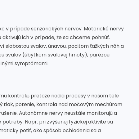
ko v prípade senzorických nervov. Motorické nervy
a aktivujú ich v prípade, že sa chceme pohnúť.
ví slabosťou svalov, únavou, pocitom ťažkých nôh a
ou svalov (úbytkom svalovej hmoty), parézou
 a inými symptómami.
u kontrolu, pretože riadia procesy v našom tele
rvný tlak, potenie, kontrola nad močovým mechúrom
rušenie. Autonómne nervy neustále monitorujú a
potreby. Napr. pri zvýšenej fyzickej aktivite sa
omaticky potiť, ako spôsob ochladenia sa a