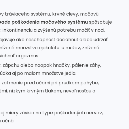
vy tráviaceho systému, krvné cievy, močovú
ípade poškodenia močového systému
spôsobuje
 inkontinenciu a zvýšenú potrebu močiť v noci.
ejavuje ako neschopnosť dosiahnuť alebo udržať
 znížené množstvo ejakulátu u mužov, znížená
osiahnuť orgazmus.
, zápchu alebo naopak hnačky, pálenie záhy,
alúdka aj po malom množstve jedla.
o zatmenie pred očami pri prudkom pohybe,
tmi, nízkym krvným tlakom, nevoľnosťou a
ej miery závisia na type poškodených nervov,
áročná.