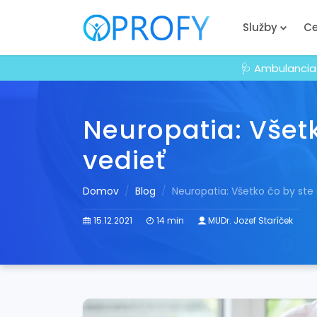
Služby
Ce
🩺 Ambulancia
Neuropatia: Všetk
vedieť
Domov
Blog
Neuropatia: Všetko čo by ste 
15.12.2021
14 min
MUDr. Jozef Staríček