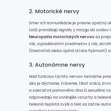
2. Motorické nervy
Smer ich komunikácie je presne opačný a
totiž prenášajú signály z mozgu do svalov 
Neuropatia motorických nervov
sa preja
rúk, vypadávaním predmetov z rúk, atrofi
(čiastočná alebo úplná strata hybnosti)
3. Autonómne nervy
Nad funkciou týchto nervov nemáme priam
ako je dýchanie, trávenie, tlkot srdca, k
a zvieračmi panvového dna či sexuálne vz
odpovedajú na vonkajšie vzruchy a telesné 
telesná teplota zvýši a telo sa začne aut