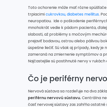
Toto ochorenie môže mať rôzne spúšťače a 
trpiacimi
cukrovkou, diabetes mellitus
. Po
neuropatiou. Ide o poškodenie periférnych
mnohokrát vedie k pádom pacienta, ďalej 
slabosti, až problémy s močovým mechúro
prejaviť bodavou, ostrou alebo pálivou bo
úspešne liečiť. Sú však aj prípady, kedy je
zameraná na zmiernenie symptómov a pre
Najčastejšie sú postihnuté nervy v rukách 
Čo je periférny ner
Nervová sústava sa rozdeľuje na dva zákl
periférnu nervovú sústavu.
Centrálna ne
časť nervovej sústavy zas zahŕňa ostatné ne