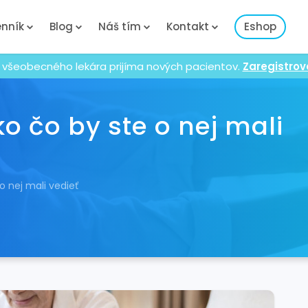
nník
Blog
Náš tím
Kontakt
Eshop
 všeobecného lekára prijíma nových pacientov.
Zaregistrov
o čo by ste o nej mali
o nej mali vedieť