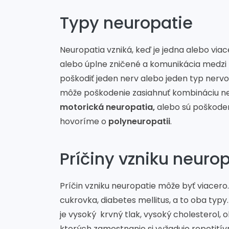
Typy neuropatie
Neuropatia vzniká, keď je jedna alebo vi
alebo úplne zničené a komunikácia medzi
poškodiť jeden nerv alebo jeden typ nerv
môže poškodenie zasiahnuť kombináciu ner
motorická neuropatia,
alebo sú poškoden
hovoríme o
polyneuropatii
.
Príčiny vzniku neuro
Príčin vzniku neuropatie môže byť viacero
cukrovka, diabetes mellitus, a to oba typ
je vysoký krvný tlak, vysoký cholesterol, 
ktorých zamestnanie si vyžaduje repetitív