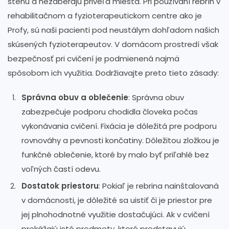
stenu a nezaberajú priveľa miesta. Pri používaní rebrín v
rehabilitačnom a fyzioterapeutickom centre ako je
Profy, sú naši pacienti pod neustálym dohľadom našich
skúsených fyzioterapeutov. V domácom prostredí však
bezpečnosť pri cvičení je podmienená najmä
spôsobom ich využitia. Dodržiavajte preto tieto zásady:
Správna obuv a oblečenie
: Správna obuv
zabezpečuje podporu chodidla človeka počas
vykonávania cvičení. Fixácia je dôležitá pre podporu
rovnováhy a pevnosti končatiny. Dôležitou zložkou je
funkčné oblečenie, ktoré by malo byť priľahlé bez
voľných častí odevu.
Dostatok priestoru
: Pokiaľ je rebrina nainštalovaná
v domácnosti, je dôležité sa uistiť či je priestor pre
jej plnohodnotné využitie dostačujúci. Ak v cvičení
prekážajú isté predmety, ktoré predstavujú