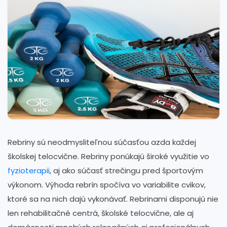
Rebriny sú neodmysliteľnou súčasťou azda každej
školskej telocvične. Rebriny ponúkajú široké využitie vo
fyzioterapii
, aj ako súčasť strečingu pred športovým
výkonom. Výhoda rebrín spočíva vo variabilite cvikov,
ktoré sa na nich dajú vykonávať. Rebrinami disponujú nie
len rehabilitačné centrá, školské telocvične, ale aj