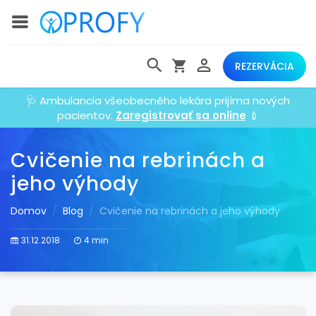
REZERVÁCIA
🩺 Ambulancia všeobecného lekára prijíma nových
pacientov.
Zaregistrovať sa online
💉
Cvičenie na rebrinách a
jeho výhody
Domov
Blog
Cvičenie na rebrinách a jeho výhody
31.12.2018
4 min