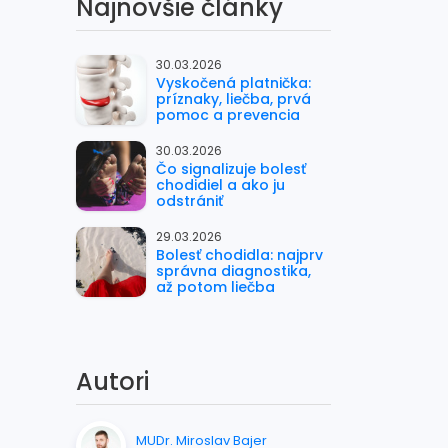
Najnovšie články
30.03.2026
Vyskočená platnička:
príznaky, liečba, prvá
pomoc a prevencia
30.03.2026
Čo signalizuje bolesť
chodidiel a ako ju
odstrániť
29.03.2026
Bolesť chodidla: najprv
správna diagnostika,
až potom liečba
Autori
MUDr. Miroslav Bajer