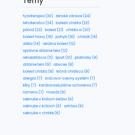
Témy
fyzioterapia (30)
ženské zdravie (24)
tehotenstvo (24)
bolesti chrbta (23)
pôrod (23)
bolesť (21)
chrbtica (20)
bolesť hlavy (19)
pohyb (16)
chrbát (14)
diéta (14)
akútna bolesť (12)
správne držanie tela (12)
rehabilitácia (11)
šport (10)
platničky (9)
držanie tela (9)
absces (8)
bolesť chrbta (8)
krčná chrbtica (8)
alergia (7)
srdcovo-cievny systém (7)
kĺby (7)
kardiovaskulárne ochorenia (7)
rameno (7)
masáž (6)
seknutie v krížoch liečba (6)
seknutie v krížoch (6)
artróza (6)
seknutie v chrbte (6)