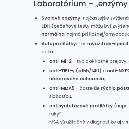
Laboratórium – „enzýmy z
Svalové enzýmy:
najčastejšie zvýšen
LDH
(pečeňové testy môžu byť zvýšené 
normálna
, najmä pri kožnej/amyopati
Autoprotilátky:
tzv.
myozitíde-špecifi
riziká:
anti-Mi-2
– typické kožné prejavy, 
anti-TIF1-γ (p155/140)
a
anti-NXP
nádorového ochorenia
,
anti-MDA5
– častejšie
rýchlo post
slabosťou,
antisyntetázové protilátky
(napr.
ruky“.
MSA sú užitočné v diagnostike aj v
s