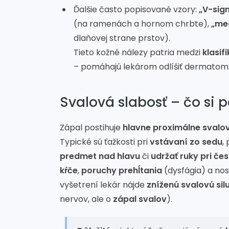
Ďalšie často popisované vzory:
„V-sig
(na ramenách a hornom chrbte),
„me
dlaňovej strane prstov).
Tieto kožné nálezy patria medzi
klasif
– pomáhajú lekárom odlíšiť dermatomy
Svalová slabosť – čo si 
Zápal postihuje
hlavne proximálne svalo
Typické sú ťažkosti pri
vstávaní zo sedu
, 
predmet nad hlavu
či
udržať ruky pri če
kŕče
,
poruchy prehĺtania
(dysfágia) a noso
vyšetrení lekár nájde
zníženú svalovú sil
nervov, ale o
zápal svalov
).