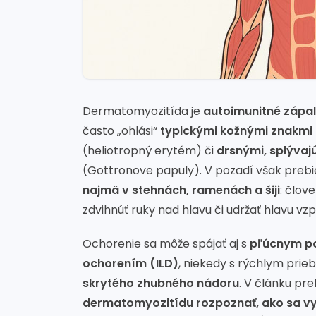
Dermatomyozitída je
autoimunitné zápal
často „ohlási“
typickými kožnými znakmi
(heliotropný erytém) či
drsnými, splývaj
(Gottronove papuly). V pozadí však preb
najmä v stehnách, ramenách a šiji
: člov
zdvihnúť ruky nad hlavu či udržať hlavu vz
Ochorenie sa môže spájať aj s
pľúcnym p
ochorením (ILD)
, niekedy s rýchlym pri
skrytého zhubného nádoru
. V článku pr
dermatomyozitídu rozpoznať, ako sa vyše