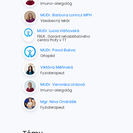
Imuno-alergológ
MUDr. Barbora Lorincz MPH
Všeobecný lekár
MUDr. Lucia Višňovská
FBLR , Garant rehabilitačného
centra Profy v TT
MUDr. Pavol Bukva
Ortopéd
Viktória Měřinská
Fyzioterapeut
MUDr. Veronika Urdová
Imuno-alergológ
Mgr. Nina Ondrášik
Fyzioterapeut