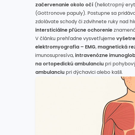
začervenanie okolo očí
(heliotropný er
(Gottronove papuly). Postupne sa pridáv
zdolávate schody či zdvihnete ruky nad h
intersticiálne pľúcne ochorenie
znamená 
V článku prehľadne vysvetľujeme
vyšetre
elektromyografia – EMG
,
magnetická re
imunosupresíva,
intravenózne imunoglobu
na ortopedickú ambulanciu
pri pohybový
ambulanciu
pri dýchavici alebo kašli.