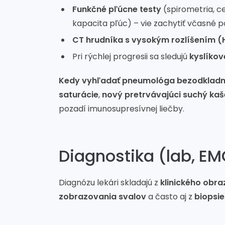
Funkčné pľúcne testy
(spirometria, c
kapacita pľúc) – vie zachytiť včasné 
CT hrudníka s vysokým rozlíšením 
Pri rýchlej progresii sa sledujú
kyslíkov
Kedy vyhľadať pneumológa bezodkladn
saturácie
,
nový pretrvávajúci suchý kaš
pozadí imunosupresívnej liečby.
Diagnostika (lab, EM
Diagnózu lekári skladajú z
klinického obra
zobrazovania svalov
a často aj z
biopsie