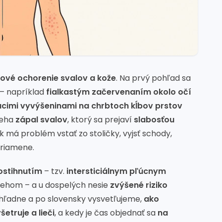
ové ochorenie svalov a kože
. Na prvý pohľad sa
– napríklad
fialkastým začervenaním okolo očí
úcimi vyvýšeninami na chrbtoch kĺbov prstov
ieha
zápal svalov
, ktorý sa prejaví
slabosťou
ek má problém vstať zo stoličky, vyjsť schody,
priamene.
ostihnutím
– tzv.
intersticiálnym pľúcnym
ebehom – a u dospelých nesie
zvýšené riziko
ehľadne a po slovensky vysvetľujeme,
ako
truje a lieči
, a kedy je čas objednať sa
na