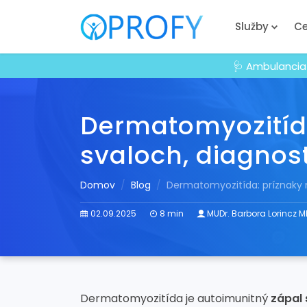
Služby
Ce
🩺 Ambulancia
Dermatomyozitída
svaloch, diagnost
Domov
Blog
Dermatomyozitída: príznaky na
02.09.2025
8 min
MUDr. Barbora Lorincz M
Dermatomyozitída je autoimunitný
zápal 