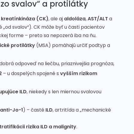
o svalov“ a protilátky
á
kreatínkináza (CK)
, ale aj
aldoláza
,
AST/ALT
a
„od svalov“). CK môže byť u časti pacientov
ckej forme – preto sa nepozerá iba na ňu.
cké protilátky
(MSA) pomáhajú určiť podtyp a
dobrá odpoveď na liečbu, priaznivejšia prognóza,
2
– u dospelých spojené s
vyšším rizikom
upujúce ILD
, niekedy s len miernou svalovou
anti-Jo-1
) – časté
ILD
, artritída a „mechanické
tratifikácii rizika ILD a malignity
.