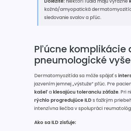
Dôležité:
niektorí ľudia majú výrazné
kožná/amyopatická dermatomyozitída)
sledovanie svalov a pľúc.
Pľúcne komplikácie 
pneumologické vyše
Dermatomyozitída sa môže spájať s
inter
jazvením jemnej „výstuže“ pľúc. Pre paci
kašeľ
a
klesajúcu toleranciu záťaže
. Pri
rýchlo progredujúce ILD
s ťažkým priebe
intenzívna liečba v spolupráci reumatoló
Ako sa ILD zisťuje: