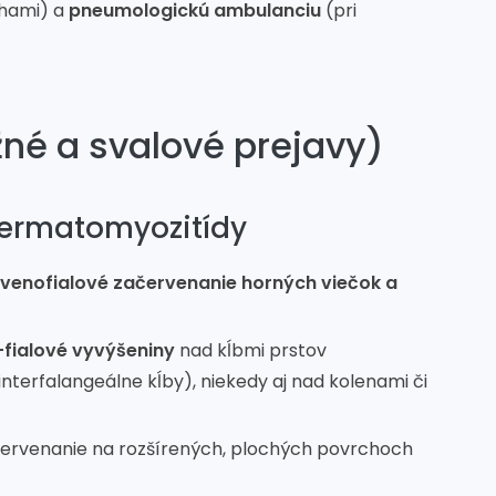
chami) a
pneumologickú ambulanciu
(pri
žné a svalové prejavy)
 dermatomyozitídy
ervenofialové začervenanie horných viečok a
-fialové vyvýšeniny
nad kĺbmi prstov
terfalangeálne kĺby), niekedy aj nad kolenami či
rvenanie na rozšírených, plochých povrchoch