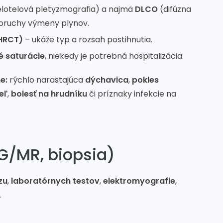
elotelová pletyzmografia) a najmä
DLCO
(difúzna
poruchy výmeny plynov.
(HRCT)
– ukáže typ a rozsah postihnutia.
é saturácie
, niekedy je potrebná hospitalizácia.
e:
rýchlo narastajúca
dýchavica
,
pokles
eľ
,
bolesť na hrudníku
či príznaky infekcie na
G/MR, biopsia)
zu
,
laboratórnych testov
,
elektromyografie
,
.