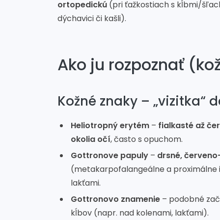
ortopedickú
(pri ťažkostiach s kĺbmi/šľa
dýchavici či kašli).
Ako ju rozpoznať (ko
Kožné znaky – „vizitka“
Heliotropný erytém
–
fialkasté až č
okolia očí
, často s opuchom.
Gottronove papuly
–
drsné, červeno
(metakarpofalangeálne a proximálne in
lakťami.
Gottronovo znamenie
– podobné zače
kĺbov (napr. nad kolenami, lakťami).