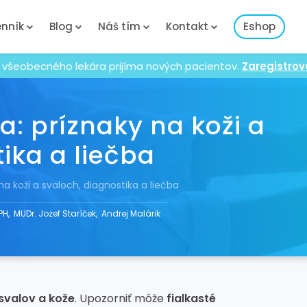
nník
Blog
Náš tím
Kontakt
Eshop
 všeobecného lekára prijíma nových pacientov.
Zaregistrov
: príznaky na koži a
ika a liečba
 koži a svaloch, diagnostika a liečba
PH
,
MUDr. Jozef Staríček
,
Andrej Malárik
svalov a kože
. Upozorniť môže
fialkasté