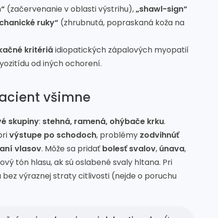
n“
(začervenanie v oblasti výstrihu),
„shawl-sign“
chanické ruky“
(zhrubnutá, popraskaná koža na
ikačné kritériá
idiopatických zápalových myopatií
ozitídu od iných ochorení.
pacient všimne
vé skupiny
:
stehná, ramená, ohýbače krku
.
pri
výstupe po schodoch
, problémy
zodvihnúť
saní vlasov
. Môže sa pridať
bolesť svalov
,
únava
,
vý tón hlasu, ak sú oslabené svaly hltana. Pri
u
bez výraznej straty citlivosti (nejde o poruchu