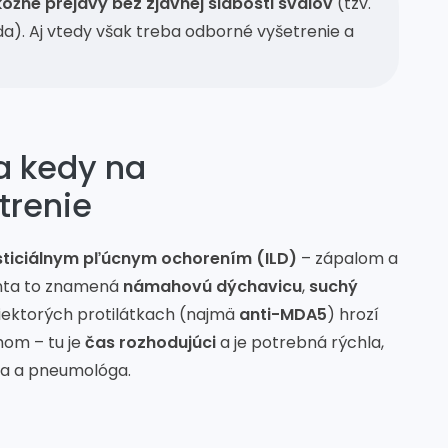
kožné prejavy bez zjavnej slabosti svalov
(tzv.
. Aj vtedy však treba odborné vyšetrenie a
a kedy na
trenie
sticiálnym pľúcnym ochorením (ILD)
– zápalom a
enta to znamená
námahovú dýchavicu
,
suchý
 niektorých protilátkach (najmä
anti-MDA5
) hrozí
hom – tu je
čas rozhodujúci
a je potrebná rýchla,
ga a pneumológa.