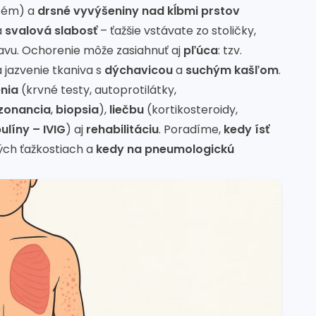
ytém) a
drsné vyvýšeniny nad kĺbmi prstov
a
svalová slabosť
– ťažšie vstávate zo stoličky,
lavu. Ochorenie môže zasiahnuť aj
pľúca
: tzv.
jazvenie tkaniva s
dýchavicou
a
suchým kašľom
.
nia
(krvné testy, autoprotilátky,
zonancia
,
biopsia
),
liečbu
(kortikosteroidy,
líny – IVIG
) aj
rehabilitáciu
. Poradíme,
kedy ísť
ch ťažkostiach a
kedy na pneumologickú