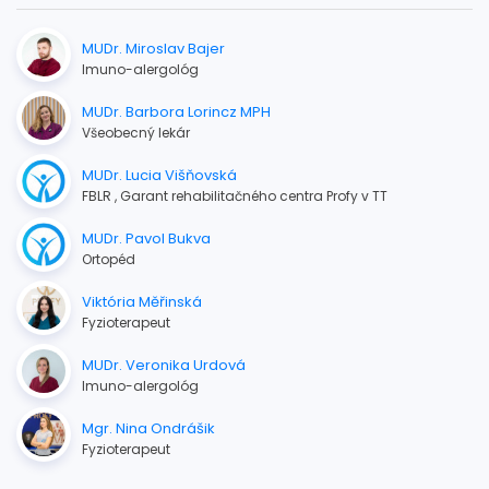
MUDr. Miroslav Bajer
Imuno-alergológ
MUDr. Barbora Lorincz MPH
Všeobecný lekár
MUDr. Lucia Višňovská
FBLR , Garant rehabilitačného centra Profy v TT
MUDr. Pavol Bukva
Ortopéd
Viktória Měřinská
Fyzioterapeut
MUDr. Veronika Urdová
Imuno-alergológ
Mgr. Nina Ondrášik
Fyzioterapeut