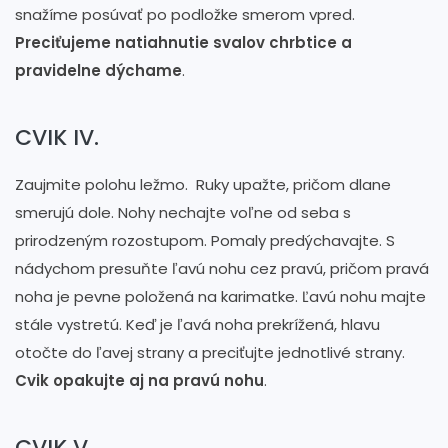
snažíme posúvať po podložke smerom vpred.
Preciťujeme natiahnutie svalov chrbtice a
pravidelne dýchame
.
CVIK IV.
Zaujmite polohu ležmo. Ruky upažte, pričom dlane
smerujú dole. Nohy nechajte voľne od seba s
prirodzeným rozostupom. Pomaly predýchavajte. S
nádychom presuňte ľavú nohu cez pravú, pričom pravá
noha je pevne položená na karimatke. Ľavú nohu majte
stále vystretú. Keď je ľavá noha prekrížená, hlavu
otočte do ľavej strany a preciťujte jednotlivé strany.
Cvik opakujte aj na pravú nohu
.
CVIK V.