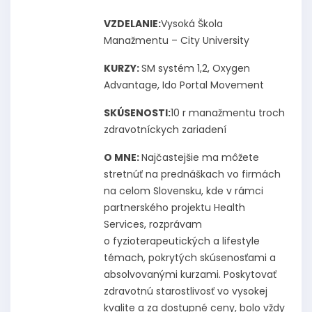
VZDELANIE:
Vysoká Škola
Manažmentu – City University
KURZY:
SM systém 1,2, Oxygen
Advantage, Ido Portal Movement
SKÚSENOSTI:
10 r manažmentu troch
zdravotníckych zariadení
O MNE:
Najčastejšie ma môžete
stretnúť na prednáškach vo firmách
na celom Slovensku, kde v rámci
partnerského projektu Health
Services, rozprávam
o fyzioterapeutických a lifestyle
témach, pokrytých skúsenosťami a
absolvovanými kurzami. Poskytovať
zdravotnú starostlivosť vo vysokej
kvalite a za dostupné ceny, bolo vždy