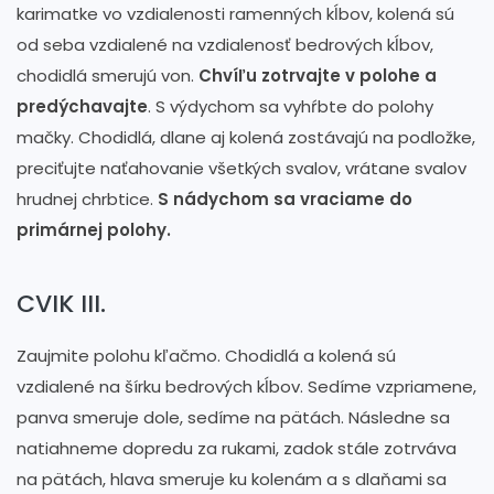
karimatke vo vzdialenosti ramenných kĺbov, kolená sú
od seba vzdialené na vzdialenosť bedrových kĺbov,
chodidlá smerujú von.
Chvíľu zotrvajte v polohe a
predýchavajte
. S výdychom sa vyhŕbte do polohy
mačky. Chodidlá, dlane aj kolená zostávajú na podložke,
preciťujte naťahovanie všetkých svalov, vrátane svalov
hrudnej chrbtice.
S nádychom sa vraciame do
primárnej polohy.
CVIK III.
Zaujmite polohu kľačmo. Chodidlá a kolená sú
vzdialené na šírku bedrových kĺbov. Sedíme vzpriamene,
panva smeruje dole, sedíme na pätách. Následne sa
natiahneme dopredu za rukami, zadok stále zotrváva
na pätách, hlava smeruje ku kolenám a s dlaňami sa