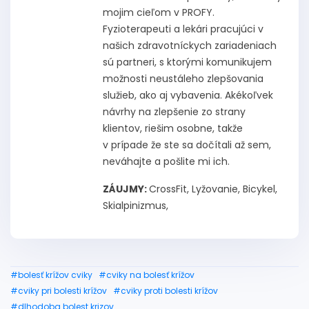
mojim cieľom v PROFY.
Fyzioterapeuti a lekári pracujúci v
našich zdravotníckych zariadeniach
sú partneri, s ktorými komunikujem
možnosti neustáleho zlepšovania
služieb, ako aj vybavenia. Akékoľvek
návrhy na zlepšenie zo strany
klientov, riešim osobne, takže
v prípade že ste sa dočítali až sem,
neváhajte a pošlite mi ich.
ZÁUJMY:
CrossFit, Lyžovanie, Bicykel,
Skialpinizmus,
#bolesť krížov cviky
#cviky na bolesť krížov
#cviky pri bolesti krížov
#cviky proti bolesti krížov
#dlhodoba bolest krizov