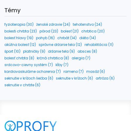
Témy
fyzioterapia (30)
ženské zdravie (24)
tehotenstvo (24)
bolesti chrbta (23)
pôrod (23)
bolesť (21)
chrbtica (20)
bolesť hlavy (19)
pohyb (16)
chrbát (14)
diéta (14)
akútna bolesť (12)
správne držanie tela (12)
rehabilitácia (11)
šport (10)
platničky (9)
držanie tela (9)
absces (8)
bolesť chrbta (8)
krčná chrbtica (8)
alergia (7)
srdcovo-cievny systém (7)
kĺby (7)
kardiovaskulárne ochorenia (7)
rameno (7)
masáž (6)
seknutie v krížoch liečba (6)
seknutie v krížoch (6)
artróza (6)
seknutie v chrbte (6)