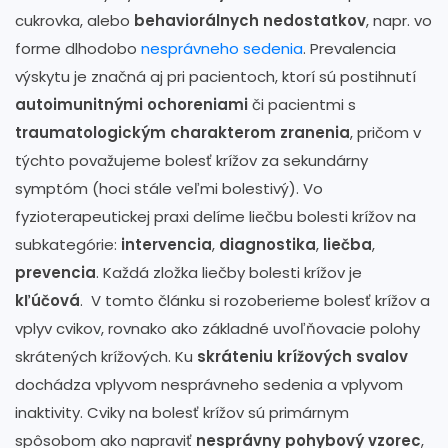
cukrovka, alebo
behaviorálnych nedostatkov
, napr. vo
forme dlhodobo
nesprávneho sedenia
. Prevalencia
výskytu je značná aj pri pacientoch, ktorí sú postihnutí
autoimunitnými ochoreniami
či pacientmi s
traumatologickým charakterom zranenia
, pričom v
týchto považujeme bolesť krížov za sekundárny
symptóm (hoci stále veľmi bolestivý). Vo
fyzioterapeutickej praxi delíme liečbu bolesti krížov na
subkategórie:
intervencia
,
diagnostika
,
liečba
,
prevencia
. Každá zložka liečby bolesti krížov je
kľúčová
. V tomto článku si rozoberieme bolesť krížov a
vplyv cvikov, rovnako ako základné uvoľňovacie polohy
skrátených krížových. Ku
skráteniu krížových svalov
dochádza vplyvom nesprávneho sedenia a vplyvom
inaktivity. Cviky na bolesť krížov sú primárnym
spôsobom ako napraviť
nesprávny pohybový vzorec
,