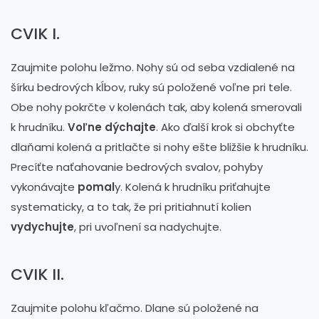
CVIK I.
Zaujmite polohu ležmo. Nohy sú od seba vzdialené na
šírku bedrových kĺbov, ruky sú položené voľne pri tele.
Obe nohy pokrčte v kolenách tak, aby kolená smerovali
k hrudníku.
Voľne dýchajte
. Ako ďalší krok si obchyťte
dlaňami kolená a pritlačte si nohy ešte bližšie k hrudníku.
Precíťte naťahovanie bedrových svalov, pohyby
vykonávajte
pomal
y. Kolená k hrudníku priťahujte
systematicky, a to tak, že pri pritiahnutí kolien
vydychujte
, pri uvoľnení sa nadychujte.
CVIK II.
Zaujmite polohu kľačmo. Dlane sú položené na