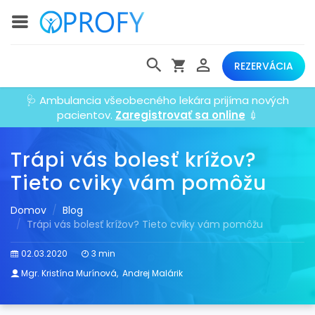
REZERVÁCIA
🩺 Ambulancia všeobecného lekára prijíma nových
pacientov.
Zaregistrovať sa online
💉
Trápi vás bolesť krížov?
Tieto cviky vám pomôžu
Domov
Blog
Trápi vás bolesť krížov? Tieto cviky vám pomôžu
02.03.2020
3 min
Mgr. Kristína Murínová
,
Andrej Malárik