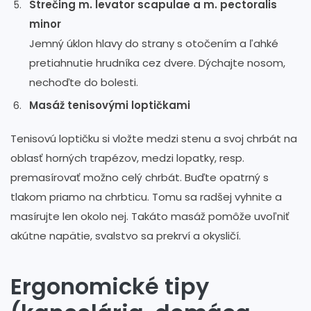
Strečing m. levator scapulae a m. pectoralis
minor
Jemný úklon hlavy do strany s otočením a ľahké
pretiahnutie hrudníka cez dvere. Dýchajte nosom,
nechoďte do bolesti.
Masáž tenisovými loptičkami
Tenisovú loptičku si vložte medzi stenu a svoj chrbát na
oblasť horných trapézov, medzi lopatky, resp.
premasírovať možno celý chrbát. Buďte opatrný s
tlakom priamo na chrbticu. Tomu sa radšej vyhnite a
masírujte len okolo nej. Takáto masáž pomôže uvoľniť
akútne napätie, svalstvo sa prekrví a okysličí.
Ergonomické tipy