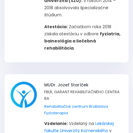
univerzita (SZU):
V rokoch 2014 –
2018 absolvovala špecializačné
štúdium.
Atestácia:
Začiatkom roka 2018
získala atestáciu v odbore
fyziatria,
balneológia a liečebná
rehabilitácia
.
MUDr. Jozef Staríček
FBLR, GARANT REHABILITAČNÉHO CENTRA
BA
Rehabilitačné centrum Bratislava
Fyzioterapia
Vzdelanie:
Vzdelaný na
Lekárskej
fakulte Univerzity Komenského
v