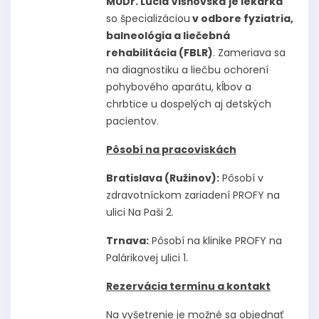
MUDr. Lucia Višňovská
je lekárka
so špecializáciou
v odbore fyziatria,
balneológia a liečebná
rehabilitácia (FBLR)
. Zameriava sa
na diagnostiku a liečbu ochorení
pohybového aparátu, kĺbov a
chrbtice u dospelých aj detských
pacientov.
Pôsobí na pracoviskách
Bratislava (Ružinov):
Pôsobí v
zdravotníckom zariadení PROFY na
ulici Na Paši 2.
Trnava:
Pôsobí na klinike PROFY na
Palárikovej ulici 1.
Rezervácia termínu a kontakt
Na vyšetrenie je možné sa objednať