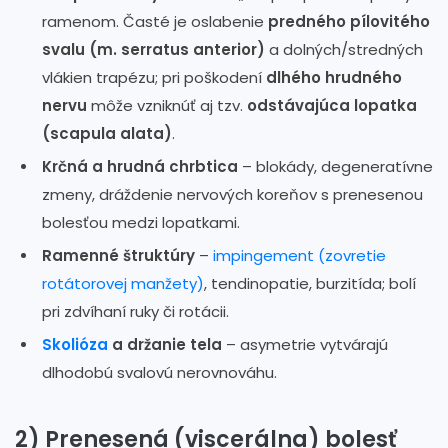
ramenom. Časté je oslabenie
predného pílovitého
svalu (m. serratus anterior)
a dolných/stredných
vlákien trapézu; pri poškodení
dlhého hrudného
nervu
môže vzniknúť aj tzv.
odstávajúca lopatka
(scapula alata)
.
Krčná a hrudná chrbtica
– blokády, degeneratívne
zmeny, dráždenie nervových koreňov s prenesenou
bolesťou medzi lopatkami.
Ramenné štruktúry
–
impingement (zovretie
rotátorovej manžety)
, tendinopatie, burzitída; bolí
pri zdvíhaní ruky či rotácii.
Skolióza
a držanie tela
– asymetrie vytvárajú
dlhodobú svalovú nerovnováhu.
2) Prenesená (viscerálna) bolesť