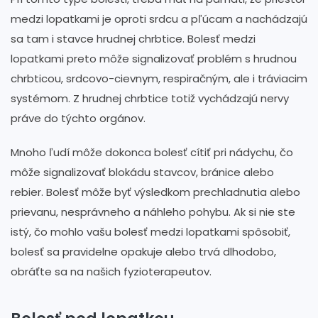
medzi lopatkami je oproti srdcu a pľúcam a nachádzajú
sa tam i stavce hrudnej chrbtice. Bolesť medzi
lopatkami preto môže signalizovať problém s hrudnou
chrbticou, srdcovo-cievnym, respiračným, ale i tráviacim
systémom. Z hrudnej chrbtice totiž vychádzajú nervy
práve do týchto orgánov.
Mnoho ľudí môže dokonca bolesť cítiť pri nádychu, čo
môže signalizovať blokádu stavcov, bránice alebo
rebier. Bolesť môže byť výsledkom prechladnutia alebo
prievanu, nesprávneho a náhleho pohybu. Ak si nie ste
istý, čo mohlo vašu bolesť medzi lopatkami spôsobiť,
bolesť sa pravidelne opakuje alebo trvá dlhodobo,
obráťte sa na našich fyzioterapeutov.