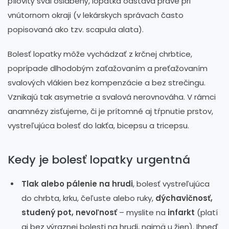
pílovitý sval oslabený, lopatka odstáva práve pri
vnútornom okraji (v lekárskych správach často
popisovaná ako tzv. scapula alata).
Bolesť lopatky môže vychádzať z krčnej chrbtice,
poprípade dlhodobým zaťažovaním a preťažovaním
svalových vlákien bez kompenzácie a bez strečingu.
Vznikajú tak asymetrie a svalová nerovnováha. V rámci
anamnézy zisťujeme, či je prítomné aj tŕpnutie prstov,
vystreľujúca bolesť do lakťa, bicepsu a tricepsu.
Kedy je bolesť lopatky urgentná
Tlak alebo pálenie na hrudi
, bolesť vystreľujúca
do chrbta, krku, čeľuste alebo ruky,
dýchavičnosť,
studený pot, nevoľnosť
– myslite na
infarkt
(platí
aj bez výraznej bolesti na hrudi, najmä u žien). Ihneď