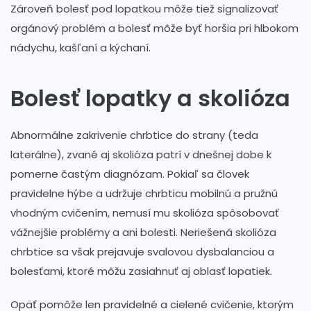
Zároveň bolesť pod lopatkou môže tiež signalizovať
orgánový problém a bolesť môže byť horšia pri hlbokom
nádychu, kašľaní a kýchaní.
Bolesť lopatky a skolióza
Abnormálne zakrivenie chrbtice do strany (teda
laterálne), zvané aj skolióza patrí v dnešnej dobe k
pomerne častým diagnózam. Pokiaľ sa človek
pravidelne hýbe a udržuje chrbticu mobilnú a pružnú
vhodným cvičením, nemusí mu skolióza spôsobovať
vážnejšie problémy a ani bolesti. Neriešená skolióza
chrbtice sa však prejavuje svalovou dysbalanciou a
bolesťami, ktoré môžu zasiahnuť aj oblasť lopatiek.
Opäť pomôže len pravidelné a cielené cvičenie, ktorým