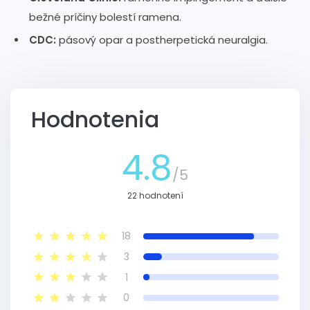
bežné príčiny bolestí ramena.
CDC:
pásový opar a postherpetická neuralgia.
Hodnotenia
4.8
/5
22 hodnotení
18
3
1
0