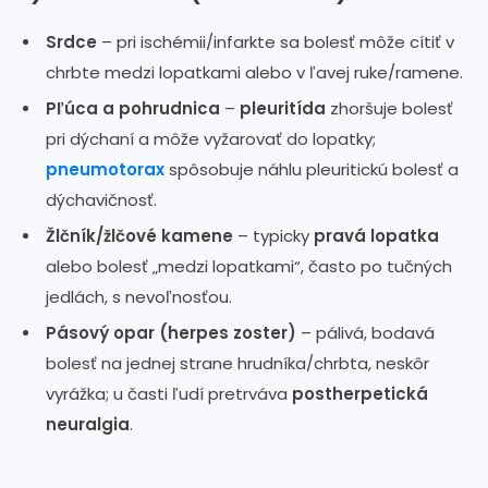
Srdce
– pri ischémii/infarkte sa bolesť môže cítiť v
chrbte medzi lopatkami alebo v ľavej ruke/ramene.
Pľúca a pohrudnica
–
pleuritída
zhoršuje bolesť
pri dýchaní a môže vyžarovať do lopatky;
pneumotorax
spôsobuje náhlu pleuritickú bolesť a
dýchavičnosť.
Žlčník/žlčové kamene
– typicky
pravá lopatka
alebo bolesť „medzi lopatkami“, často po tučných
jedlách, s nevoľnosťou.
Pásový opar (herpes zoster)
– pálivá, bodavá
bolesť na jednej strane hrudníka/chrbta, neskôr
vyrážka; u časti ľudí pretrváva
postherpetická
neuralgia
.