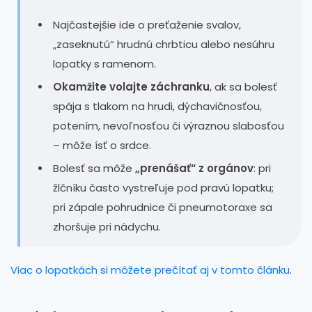
Najčastejšie ide o preťaženie svalov,
„zaseknutú“ hrudnú chrbticu alebo nesúhru
lopatky s ramenom.
Okamžite volajte záchranku
, ak sa bolesť
spája s tlakom na hrudi, dýchavičnosťou,
potením, nevoľnosťou či výraznou slabosťou
– môže ísť o srdce.
Bolesť sa môže
„prenášať“ z orgánov
: pri
žlčníku často vystreľuje pod pravú lopatku;
pri zápale pohrudnice či pneumotoraxe sa
zhoršuje pri nádychu.
Viac o lopatkách si môžete prečítať aj v tomto článku
.