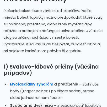
Riešenie bolesti bude závisieť od jej príčiny. Podľa
miesta bolesti lopatky možno predpokladať, ktoré svaly
sú oslabené, preťažené, alebo ktorý myofasciálny
reťazec a prepojenie nefunguje úplne ideálne. Avšak nie
vždy sa príčina nachádza v mieste bolesti.
Fyzioterapeut sa vás bude tiež pýtať, či bolesť cítite aj
pri nejakom konkrétnom pohybe či v spánku.
1) Svalovo–kĺbové príčiny (väčšina
prípadov)
Myofasciálny syndróm
a preťaženie
– stuhnuté
body („trigger points“) po dlhom sedení, strese
alebo jednostrannom športe.
Scapulárna dyskinéza
– „nespolupráca“ lopatky s