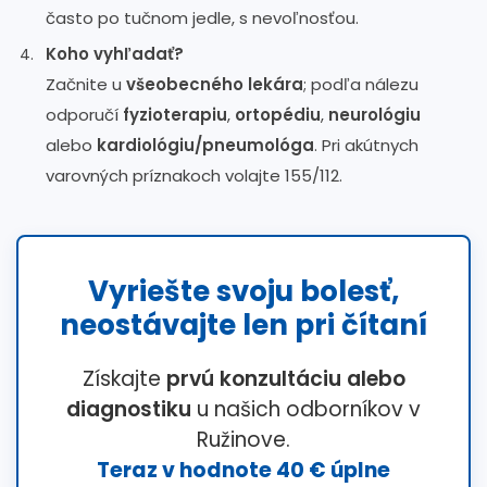
často po tučnom jedle, s nevoľnosťou.
Koho vyhľadať?
Začnite u
všeobecného lekára
; podľa nálezu
odporučí
fyzioterapiu
,
ortopédiu
,
neurológiu
alebo
kardiológiu/pneumológa
. Pri akútnych
varovných príznakoch volajte 155/112.
Vyriešte svoju bolesť,
neostávajte len pri čítaní
Získajte
prvú konzultáciu alebo
diagnostiku
u našich odborníkov v
Ružinove.
Teraz v hodnote 40 € úplne