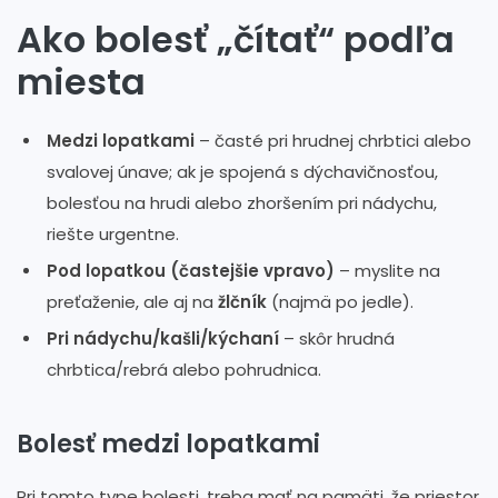
Ako bolesť „čítať“ podľa
miesta
Medzi lopatkami
– časté pri hrudnej chrbtici alebo
svalovej únave; ak je spojená s dýchavičnosťou,
bolesťou na hrudi alebo zhoršením pri nádychu,
riešte urgentne.
Pod lopatkou (častejšie vpravo)
– myslite na
preťaženie, ale aj na
žlčník
(najmä po jedle).
Pri nádychu/kašli/kýchaní
– skôr hrudná
chrbtica/rebrá alebo pohrudnica.
Bolesť medzi lopatkami
Pri tomto type bolesti, treba mať na pamäti, že priestor