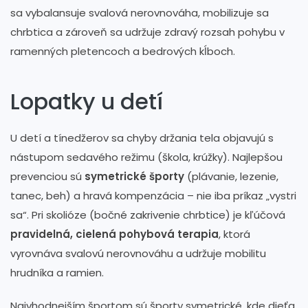
sa vybalansuje svalová nerovnováha, mobilizuje sa
chrbtica a zároveň sa udržuje zdravý rozsah pohybu v
ramenných pletencoch a bedrových kĺboch.
Lopatky u detí
U detí a tínedžerov sa chyby držania tela objavujú s
nástupom sedavého režimu (škola, krúžky). Najlepšou
prevenciou sú
symetrické športy
(plávanie, lezenie,
tanec, beh) a hravá kompenzácia – nie iba príkaz „vystri
sa“. Pri skolióze (bočné zakrivenie chrbtice) je kľúčová
pravidelná, cielená pohybová terapia
, ktorá
vyrovnáva svalovú nerovnováhu a udržuje mobilitu
hrudníka a ramien.
Najvhodnejším športom sú športy symetrické, kde dieťa