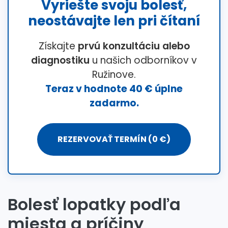
Vyriešte svoju bolesť,
neostávajte len pri čítaní
Získajte
prvú konzultáciu alebo
diagnostiku
u našich odborníkov v
Ružinove.
Teraz v hodnote 40 € úplne
zadarmo.
REZERVOVAŤ TERMÍN (0 €)
Bolesť lopatky podľa
miesta a príčiny