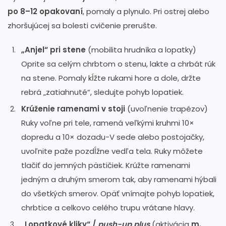
po 8–12 opakovaní
, pomaly a plynulo. Pri ostrej alebo
zhoršujúcej sa bolesti cvičenie prerušte.
„Anjel“ pri stene
(mobilita hrudníka a lopatky)
Oprite sa celým chrbtom o stenu, lakte a chrbát rúk
na stene. Pomaly kĺžte rukami hore a dole, držte
rebrá „zatiahnuté“, sledujte pohyb lopatiek.
Krúženie ramenami v stoji
(uvoľnenie trapézov)
Ruky voľne pri tele, ramená veľkými kruhmi 10×
dopredu a 10× dozadu-V sede alebo postojačky,
uvoľnite paže pozdĺžne vedľa tela. Ruky môžete
tlačiť do jemných pästičiek. Krúžte ramenami
jedným a druhým smerom tak, aby ramenami hýbali
do všetkých smerov. Opäť vnímajte pohyb lopatiek,
chrbtice a celkovo celého trupu vrátane hlavy.
„Lopatkové kliky“ /
push-up plus
(aktivácia
m.