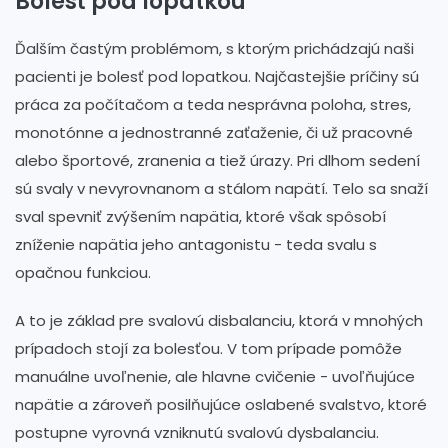
Bolesť pod lopatkou
Ďalším častým problémom, s ktorým prichádzajú naši
pacienti je bolesť pod lopatkou. Najčastejšie príčiny sú
práca za počítačom a teda nesprávna poloha, stres,
monotónne a jednostranné zaťaženie, či už pracovné
alebo športové, zranenia a tiež úrazy. Pri dlhom sedení
sú svaly v nevyrovnanom a stálom napätí. Telo sa snaží
sval spevniť zvýšením napätia, ktoré však spôsobí
zníženie napätia jeho antagonistu - teda svalu s
opačnou funkciou.
A to je základ pre svalovú disbalanciu, ktorá v mnohých
prípadoch stojí za bolesťou. V tom prípade pomôže
manuálne uvoľnenie, ale hlavne cvičenie - uvoľňujúce
napätie a zároveň posilňujúce oslabené svalstvo, ktoré
postupne vyrovná vzniknutú svalovú dysbalanciu.