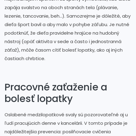
zapája svalstvo na oboch stranách tela (plávanie,
lezenie, tancovanie, beh…). Samozrejme je dôležité, aby
dieťa šport bavil a aby malo v pohybe záľubu. Je nutné
podotknúť, že dieťa pravidelne hrajúce na hudobný
nástroj (opäť aktivita v sede a často i jednostranná
záťaž), môže časom cítiť bolesť lopatky, ako aj iných
častiach chrbtice.
Pracovné zaťaženie a
bolesť lopatky
Oslabené medzilopatkové svaly sú pozorovateľné aj u
ľudí pracujúcich denne v kancelárii. V tomto prípade je
najdôležitejšia prevencia: posilňovacie cvičenia