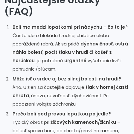
(FAQ)
Bolí ma medzi lopatkami pri nádychu – čo to je?
Často ide o blokádu hrudnej chrbtice alebo
podráždené rebrá. Ak sa pridá
dýchavičnosť, ostrá
náhla bolesť, pocit tlaku v hrudi či kašeľ s
horúčkou
, je potrebné
urgentné
vyšetrenie kvôli
pohrudnici/pľúcam.
Môže ísť o srdce aj bez silnej bolesti na hrudi?
Áno. U žien sa častejšie objavuje
tlak v hornej časti
chrbta
, únava, nevoľnosť, dýchavičnosť. Pri
podozrení volajte záchranku.
Prečo bolí pod pravou lopatkou po jedle?
Typický obraz pri
žlčových kameňoch/žlčníku
–
bolesť vpravo hore, do chrbta/pravého ramena,