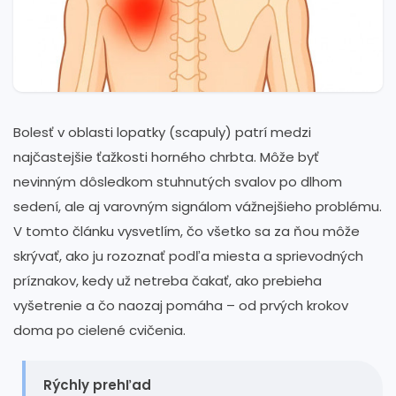
Bolesť v oblasti lopatky (scapuly) patrí medzi
najčastejšie ťažkosti horného chrbta. Môže byť
nevinným dôsledkom stuhnutých svalov po dlhom
sedení, ale aj varovným signálom vážnejšieho problému.
V tomto článku vysvetlím, čo všetko sa za ňou môže
skrývať, ako ju rozoznať podľa miesta a sprievodných
príznakov, kedy už netreba čakať, ako prebieha
vyšetrenie a čo naozaj pomáha – od prvých krokov
doma po cielené cvičenia.
Rýchly prehľad