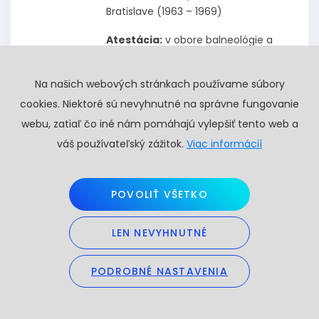
Bratislave (1963 – 1969)
Atestácia:
v obore balneológie a
liečebnej rehabilitácie, ortopédie,
pediatrie, akupunktúry a
Na našich webových stránkach používame súbory
telovýchovnom lekárstve.
cookies. Niektoré sú nevyhnutné na správne fungovanie
Medicínska prax:
45 rokov praxe z
webu, zatiaľ čo iné nám pomáhajú vylepšiť tento web a
toho 10 rokov ako lekár v arabskom
váš používateľský zážitok.
Viac informácií
svete. Dokáže hovoriť s pacientom v
4-och jazykoch (Angličtina, Nemčina,
Ruština a Arabčina). Problematike sa
POVOLIŤ VŠETKO
venuje komplexne v spolupráci s
lekármi, fyzioterapeutmi a inými
LEN NEVYHNUTNÉ
odborníkmi v rámci PROFY.
PODROBNÉ NASTAVENIA