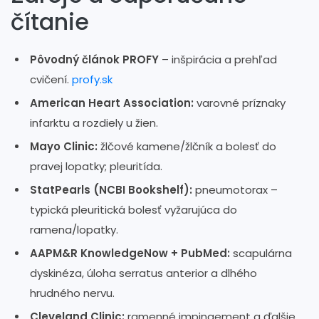
čítanie
Pôvodný článok PROFY
– inšpirácia a prehľad
cvičení.
profy.sk
American Heart Association:
varovné príznaky
infarktu a rozdiely u žien.
Mayo Clinic:
žlčové kamene/žlčník a bolesť do
pravej lopatky; pleuritída.
StatPearls (NCBI Bookshelf):
pneumotorax –
typická pleuritická bolesť vyžarujúca do
ramena/lopatky.
AAPM&R KnowledgeNow + PubMed:
scapulárna
dyskinéza, úloha serratus anterior a dlhého
hrudného nervu.
Cleveland Clinic:
ramenné impingement a ďalšie