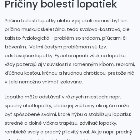
Príčiny bolesti lopatiek
Príčina bolesti lopatky alebo v jej okolí nemusí byť len
príčina muskuloskeletálna, teda svalovo-kostrová, ale
takisto fyziologická - problém so srdcom, pľúcami či
trávením. Veľmi častým problémom sú tzv.
odstávajúce lopatky. Fyzioterapeuti však na lopatku
vždy pozerajú aj v súvislosti s ramenným kĺbom, rebrami,
kľúčnou kosťou, krčnou a hrudnou chrbticou, pretože nič
v tele nemožno vnímať izolovane.
Lopatka môže odstávať v rôznych miestach: napr.
spodný uhol lopatky, alebo jej vnútorný okraj, čo môže
byť spôsobené svalmi, ktoré hýbu a stabilizujú lopatku:
stredné a dolné vlákna trapézu, zdvíhač lopatky,
rombické svaly a predný pílovitý sval. Ak je napr. predný