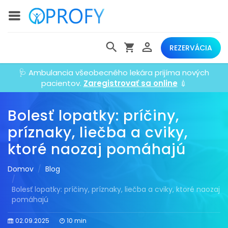
REZERVÁCIA
🩺 Ambulancia všeobecného lekára prijíma nových
pacientov.
Zaregistrovať sa online
💉
Bolesť lopatky: príčiny,
príznaky, liečba a cviky,
ktoré naozaj pomáhajú
Domov
Blog
Bolesť lopatky: príčiny, príznaky, liečba a cviky, ktoré naozaj
pomáhajú
02.09.2025
10 min