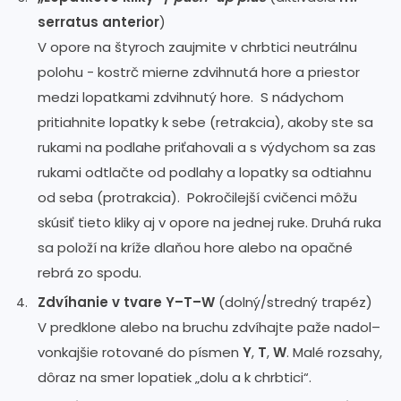
serratus anterior
)
V opore na štyroch zaujmite v chrbtici neutrálnu
polohu - kostrč mierne zdvihnutá hore a priestor
medzi lopatkami zdvihnutý hore. S nádychom
pritiahnite lopatky k sebe (retrakcia), akoby ste sa
rukami na podlahe priťahovali a s výdychom sa zas
rukami odtlačte od podlahy a lopatky sa odtiahnu
od seba (protrakcia). Pokročilejší cvičenci môžu
skúsiť tieto kliky aj v opore na jednej ruke. Druhá ruka
sa položí na kríže dlaňou hore alebo na opačné
rebrá zo spodu.
Zdvíhanie v tvare Y–T–W
(dolný/stredný trapéz)
V predklone alebo na bruchu zdvíhajte paže nadol–
vonkajšie rotované do písmen
Y
,
T
,
W
. Malé rozsahy,
dôraz na smer lopatiek „dolu a k chrbtici“.