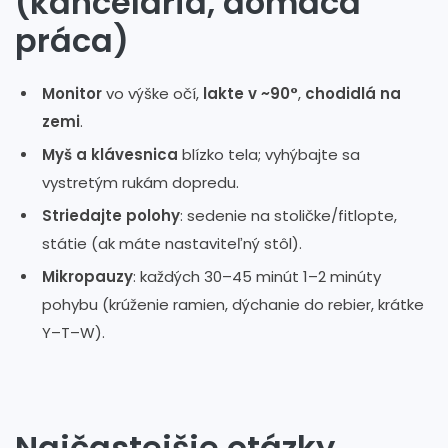
(kancelária, domáca
práca)
Monitor
vo výške očí,
lakte v ~90°
,
chodidlá na
zemi
.
Myš a klávesnica
blízko tela; vyhýbajte sa
vystretým rukám dopredu.
Striedajte polohy
: sedenie na stoličke/fitlopte,
státie (ak máte nastaviteľný stôl).
Mikropauzy
: každých 30–45 minút 1–2 minúty
pohybu (krúženie ramien, dýchanie do rebier, krátke
Y–T–W).
Najčastejšie otázky