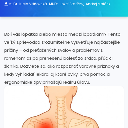
MUDr. Lucia Višňovská
,
MUDr. Jozef Staríček
,
Andrej Malárik
Bolí vás lopatka alebo miesto medzi lopatkami? Tento
veľký sprievodca zrozumiteľne vysvetľuje najčastejšie
príčiny – od preťažených svalov a problémov s
ramenom až po prenesenú bolesť zo srdca, pľúc či
žlčníka. Dozviete sa, ako rozpoznať varovné príznaky a
kedy vyhľadať lekára, aj ktoré cviky, prvá pomoc a
ergonomické tipy prinášajú reálnu úľavu.