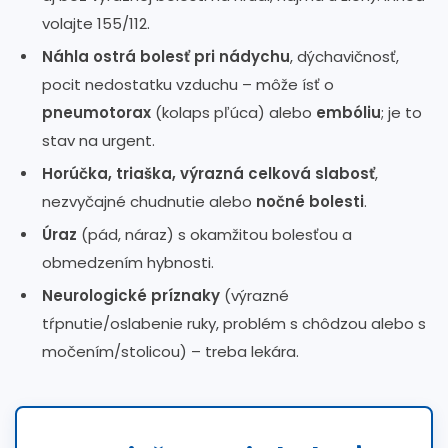
volajte 155/112.
Náhla ostrá bolesť pri nádychu
, dýchavičnosť,
pocit nedostatku vzduchu – môže ísť o
pneumotorax
(kolaps pľúca) alebo
embóliu
; je to
stav na urgent.
Horúčka, triaška, výrazná celková slabosť
,
nezvyčajné chudnutie alebo
nočné bolesti
.
Úraz
(pád, náraz) s okamžitou bolesťou a
obmedzením hybnosti.
Neurologické príznaky
(výrazné
tŕpnutie/oslabenie ruky, problém s chôdzou alebo s
močením/stolicou) – treba lekára.