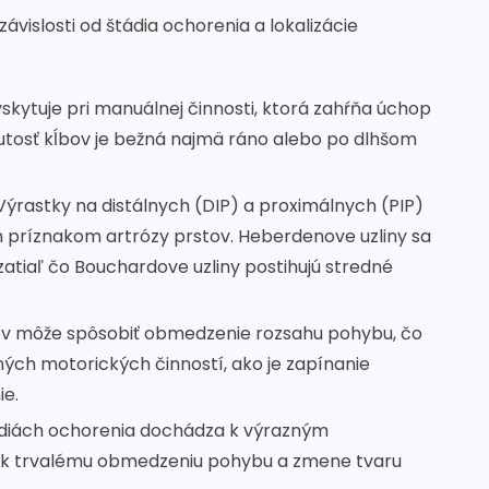
závislosti od štádia ochorenia a lokalizácie
vyskytuje pri manuálnej činnosti, ktorá zahŕňa úchop
tosť kĺbov je bežná najmä ráno alebo po dlhšom
 Výrastky na distálnych (DIP) a proximálnych (PIP)
m príznakom artrózy prstov. Heberdenove uzliny sa
atiaľ čo Bouchardove uzliny postihujú stredné
tov môže spôsobiť obmedzenie rozsahu pohybu, čo
ných motorických činností, ako je zapínanie
ie.
tádiách ochorenia dochádza k výrazným
ť k trvalému obmedzeniu pohybu a zmene tvaru