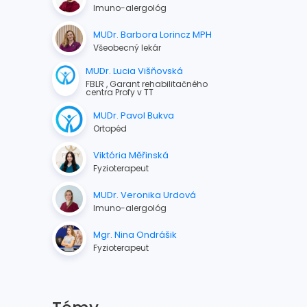
Imuno-alergológ
MUDr. Barbora Lorincz MPH
Všeobecný lekár
MUDr. Lucia Višňovská
FBLR , Garant rehabilitačného
centra Profy v TT
MUDr. Pavol Bukva
Ortopéd
Viktória Měřinská
Fyzioterapeut
MUDr. Veronika Urdová
Imuno-alergológ
Mgr. Nina Ondrášik
Fyzioterapeut