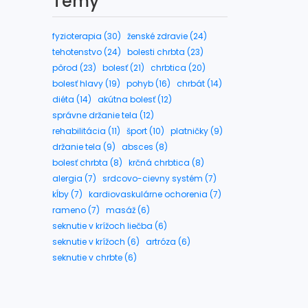
Témy
fyzioterapia (30)
ženské zdravie (24)
tehotenstvo (24)
bolesti chrbta (23)
pôrod (23)
bolesť (21)
chrbtica (20)
bolesť hlavy (19)
pohyb (16)
chrbát (14)
diéta (14)
akútna bolesť (12)
správne držanie tela (12)
rehabilitácia (11)
šport (10)
platničky (9)
držanie tela (9)
absces (8)
bolesť chrbta (8)
krčná chrbtica (8)
alergia (7)
srdcovo-cievny systém (7)
kĺby (7)
kardiovaskulárne ochorenia (7)
rameno (7)
masáž (6)
seknutie v krížoch liečba (6)
seknutie v krížoch (6)
artróza (6)
seknutie v chrbte (6)