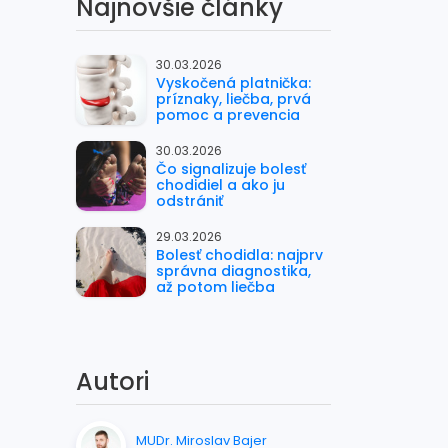
Najnovšie články
30.03.2026
Vyskočená platnička:
príznaky, liečba, prvá
pomoc a prevencia
30.03.2026
Čo signalizuje bolesť
chodidiel a ako ju
odstrániť
29.03.2026
Bolesť chodidla: najprv
správna diagnostika,
až potom liečba
Autori
MUDr. Miroslav Bajer