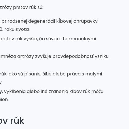
trózy prstov rúk sú:
 prirodzenej degenerácii kĺbovej chrupavky.
. roku života.
zy prstov rúk vyššie, čo súvisí s hormonálnymi
amnéza artrózy zvyšuje pravdepodobnosť vzniku
k, ako sú písanie, šitie alebo práca s malými
y.
y, vykĺbenia alebo iné zranenia kĺbov rúk môžu
ien.
ov rúk