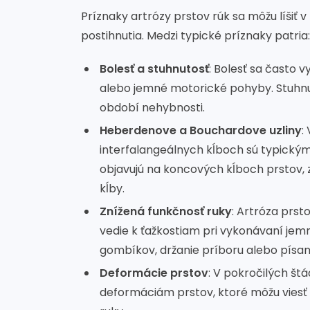
Príznaky artrózy prstov rúk sa môžu líšiť v 
postihnutia. Medzi typické príznaky patria:
Bolesť a stuhnutosť
: Bolesť sa často 
alebo jemné motorické pohyby. Stuhnu
období nehybnosti.
Heberdenove a Bouchardove uzliny
:
interfalangeálnych kĺboch sú typický
objavujú na koncových kĺboch prstov, z
kĺby.
Znížená funkčnosť ruky
: Artróza prs
vedie k ťažkostiam pri vykonávaní jem
gombíkov, držanie príboru alebo písan
Deformácie prstov
: V pokročilých š
deformáciám prstov, ktoré môžu vies