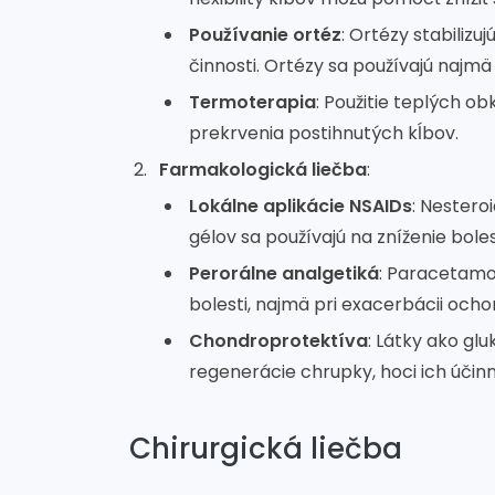
Používanie ortéz
: Ortézy stabilizu
činnosti. Ortézy sa používajú najmä
Termoterapia
: Použitie teplých o
prekrvenia postihnutých kĺbov.
Farmakologická liečba
:
Lokálne aplikácie NSAIDs
: Nestero
gélov sa používajú na zníženie boles
Perorálne analgetiká
: Paracetamol
bolesti, najmä pri exacerbácii ocho
Chondroprotektíva
: Látky ako gl
regenerácie chrupky, hoci ich účin
Chirurgická liečba