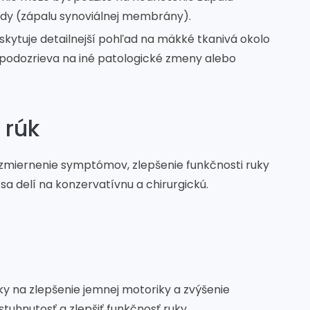
ídy (zápalu synoviálnej membrány).
oskytuje detailnejší pohľad na mäkké tkanivá okolo
 podozrieva na iné patologické zmeny alebo
 rúk
 zmiernenie symptómov, zlepšenie funkčnosti ruky
sa delí na konzervatívnu a chirurgickú.
iky na zlepšenie jemnej motoriky a zvýšenie
 stuhnutosť a zlepšiť funkčnosť ruky.