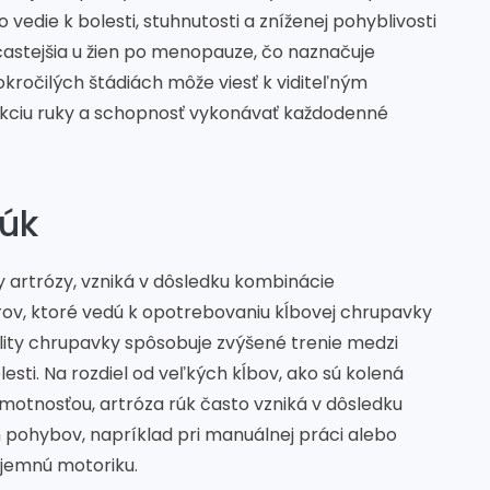
vedie k bolesti, stuhnutosti a zníženej pohyblivosti
 častejšia u žien po menopauze, čo naznačuje
kročilých štádiách môže viesť k viditeľným
nkciu ruky a schopnosť vykonávať každodenné
rúk
 artrózy, vzniká v dôsledku kombinácie
v, ktoré vedú k opotrebovaniu kĺbovej chrupavky
ality chrupavky spôsobuje zvýšené trenie medzi
esti. Na rozdiel od veľkých kĺbov, ako sú kolená
motnosťou, artróza rúk často vzniká v dôsledku
ohybov, napríklad pri manuálnej práci alebo
 jemnú motoriku.