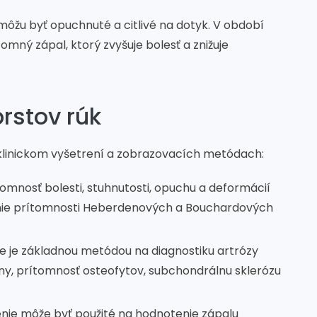
 môžu byť opuchnuté a citlivé na dotyk. V období
mný zápal, ktorý zvyšuje bolesť a znižuje
prstov rúk
 klinickom vyšetrení a zobrazovacích metódach:
tomnosť bolesti, stuhnutosti, opuchu a deformácií
tenie prítomnosti Heberdenových a Bouchardových
e je základnou metódou na diagnostiku artrózy
biny, prítomnosť osteofytov, subchondrálnu sklerózu
enie môže byť použité na hodnotenie zápalu