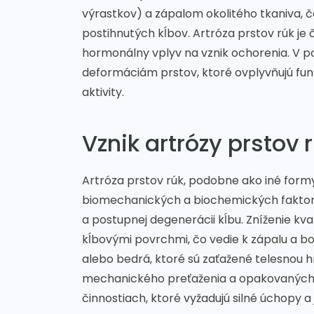
výrastkov) a zápalom okolitého tkaniva, čo 
postihnutých kĺbov. Artróza prstov rúk je
hormonálny vplyv na vznik ochorenia. V po
deformáciám prstov, ktoré ovplyvňujú fu
aktivity.
Vznik artrózy prstov 
Artróza prstov rúk, podobne ako iné formy
biomechanických a biochemických faktoro
a postupnej degenerácii kĺbu. Zníženie kv
kĺbovými povrchmi, čo vedie k zápalu a bol
alebo bedrá, ktoré sú zaťažené telesnou h
mechanického preťaženia a opakovaných p
činnostiach, ktoré vyžadujú silné úchopy a