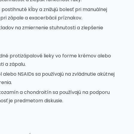
jú postihnuté kĺby a znižujú bolesť pri manuálnej
 pri zápale a exacerbácii príznakov.
bkladov na zmiernenie stuhnutosti a zlepšenie
idné protizápalové lieky vo forme krémov alebo
ti a zápalu.
 alebo NSAIDs sa používajú na zvládnutie akútnej
renia.
ukozamín a chondroitín sa používajú na podporu
nosť je predmetom diskusie.