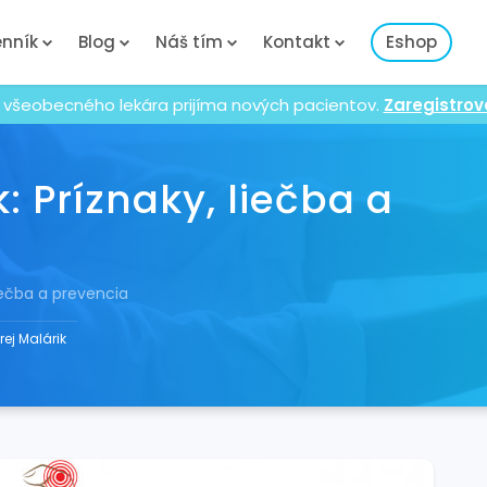
nník
Blog
Náš tím
Kontakt
Eshop
 všeobecného lekára prijíma nových pacientov.
Zaregistrov
: Príznaky, liečba a
liečba a prevencia
ej Malárik