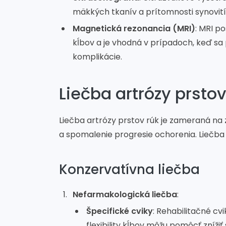
mäkkých tkanív a prítomnosti synovit
Magnetická rezonancia (MRI)
: MRI p
kĺbov a je vhodná v prípadoch, keď sa
komplikácie.
Liečba artrózy prstov
Liečba artrózy prstov rúk je zameraná na
a spomalenie progresie ochorenia. Liečba 
Konzervatívna liečba
Nefarmakologická liečba
:
Špecifické cviky
: Rehabilitačné cv
flexibility kĺbov môžu pomôcť znížiť