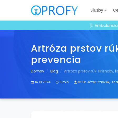
Služby
Ce
🩺 Ambulancia
Artróza prstov rúk
prevencia
Domov
Blog
Artróza prstov rúk: Príznaky, 
14.10.2024
6 min
MUDr. Jozef Staríček
,
Andr