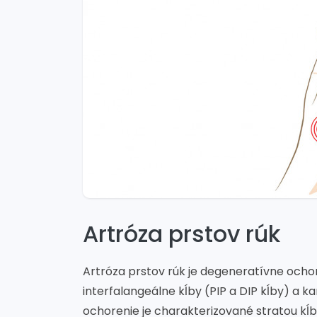
Artróza prstov rúk
Artróza prstov rúk je degeneratívne ocho
interfalangeálne kĺby (PIP a DIP kĺby) a 
ochorenie je charakterizované stratou kĺ