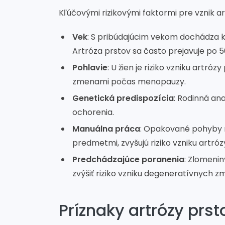
Kľúčovými rizikovými faktormi pre vznik ar
Vek
: S pribúdajúcim vekom dochádza k
Artróza prstov sa často prejavuje po 50
Pohlavie
: U žien je riziko vzniku artró
zmenami počas menopauzy.
Genetická predispozícia
: Rodinná an
ochorenia.
Manuálna práca
: Opakované pohyby rú
predmetmi, zvyšujú riziko vzniku artróz
Predchádzajúce poranenia
: Zlomenin
zvýšiť riziko vzniku degeneratívnych zm
Príznaky artrózy prst