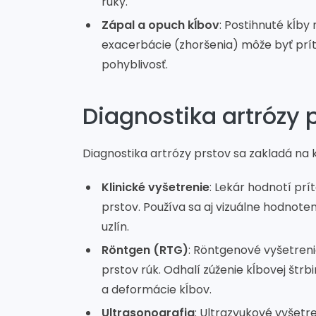
ruky.
Zápal a opuch kĺbov
: Postihnuté kĺby
exacerbácie (zhoršenia) môže byť príto
pohyblivosť.
Diagnostika artrózy 
Diagnostika artrózy prstov sa zakladá na
Klinické vyšetrenie
: Lekár hodnotí prí
prstov. Používa sa aj vizuálne hodno
uzlín.
Röntgen (RTG)
: Röntgenové vyšetreni
prstov rúk. Odhalí zúženie kĺbovej štr
a deformácie kĺbov.
Ultrasonografia
: Ultrazvukové vyšetr