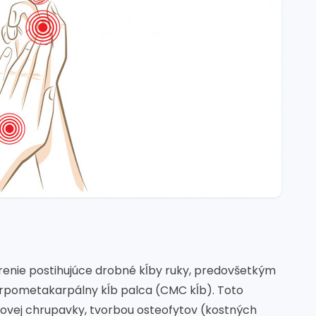
renie postihujúce drobné kĺby ruky, predovšetkým
karpometakarpálny kĺb palca (CMC kĺb). Toto
bovej chrupavky, tvorbou osteofytov (kostných