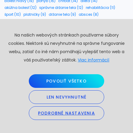
bolesť hlavy (19)
pohyb (16)
chrbát (14)
diéta (14)
akútna bolesť (12)
správne držanie tela (12)
rehabilitácia (11)
šport (10)
platničky (9)
držanie tela (9)
absces (8)
bolesť chrbta (8)
krčná chrbtica (8)
alergia (7)
srdcovo-cievny systém (7)
kĺby (7)
Na našich webových stránkach používame súbory
kardiovaskulárne ochorenia (7)
rameno (7)
masáž (6)
seknutie v krížoch liečba (6)
seknutie v krížoch (6)
artróza (6)
cookies. Niektoré sú nevyhnutné na správne fungovanie
seknutie v chrbte (6)
webu, zatiaľ čo iné nám pomáhajú vylepšiť tento web a
váš používateľský zážitok.
Viac informácií
POVOLIŤ VŠETKO
LEN NEVYHNUTNÉ
PROFY poskytuje zdravotnú starostlivosť o celý pohybový
PODROBNÉ NASTAVENIA
aparát, cievy a orgány.
Všeobecný lekár