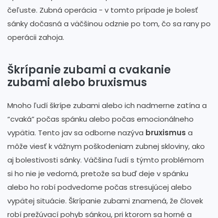
čeľuste. Zubná operácia - v tomto prípade je bolesť
sánky dočasná a väčšinou odznie po tom, čo sa rany po
operácii zahoja.
Škrípanie zubami a cvakanie
zubami alebo bruxismus
Mnoho ľudí škrípe zubami alebo ich nadmerne zatína a
“cvaká” počas spánku alebo počas emocionálneho
vypätia. Tento jav sa odborne nazýva
bruxismus
a
môže viesť k vážnym poškodeniam zubnej skloviny, ako
aj bolestivosti sánky. Väčšina ľudí s týmto problémom
si ho nie je vedomá, pretože sa buď deje v spánku
alebo ho robí podvedome počas stresujúcej alebo
vypätej situácie. Škrípanie zubami znamená, že človek
robí prežúvací pohyb sánkou, pri ktorom sa horné a