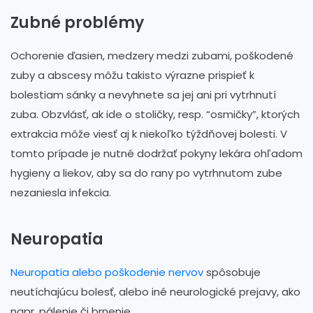
Zubné problémy
Ochorenie ďasien, medzery medzi zubami, poškodené
zuby a abscesy môžu takisto výrazne prispieť k
bolestiam sánky a nevyhnete sa jej ani pri vytrhnutí
zuba. Obzvlásť, ak ide o stoličky, resp. “osmičky”, ktorých
extrakcia môže viesť aj k niekoľko týždňovej bolesti. V
tomto prípade je nutné dodržať pokyny lekára ohľadom
hygieny a liekov, aby sa do rany po vytrhnutom zube
nezaniesla infekcia.
Neuropatia
Neuropatia alebo poškodenie nervov
spôsobuje
neutíchajúcu bolesť, alebo iné neurologické prejavy, ako
napr. pálenie či brnenie.