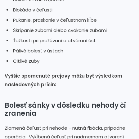
Blokáda v čeľusti
Pukanie, praskanie v čeľustnom kĺbe
Škrípanie zubami alebo cvakanie zubami
Ťažkosti pri prežúvaní a otváraní úst
Pálivá bolesť v ústach
Citlivé zuby
Vyššie spomenuté prejavy môžu byť výsledkom
nasledovných príčin:
Bolesť sánky v dôsledku nehody či
zranenia
Zlomená čeľusť pri nehode - nutná fixácia, prípadne
operácia. Vykĺbená čeľusť pri nadmernom otvorení