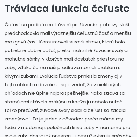
Tráviaca funkcia čeľuste
Čeľusť sa podieľa na trávení prežúvaním potravy. Naši
predchodcovia mali výraznejšiu čeľustnú časť a menšiu
mozgovú časť. Konzumovali surovú stravu, ktorú bolo
potrebné dobre požuť, preto mali silné žuvacie svaly a
mohutné sánky, v ktorých mali dostatok priestoru na
zuby, vďaka čomu naši predkovia nemali problém s
krivými zubami. Evolúcia ľudstva priniesla zmeny aj v
tejto oblasti a dovolíme si povedať, že v niektorých
ohľadoch nie úplne najprospešnejšie. Naša strava sa
storočiami stávala mäkšou a keďže ju nebolo nutné
toľko prežúvať, žuvacie svaly slabli a čeľusť sa začala
zmenšovať. To je jeden z dôvodov, prečo máme my
ľudia v modernej spoločnosti krivé zuby - nemáme pre
svoje zuby dostatok priestoru. Dnes už existujú spôsoby