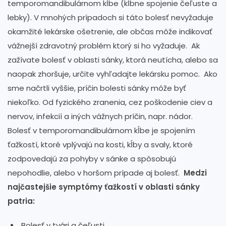
temporomandibulárnom kĺbe (kĺbne spojenie čeľuste a
lebky). V mnohých prípadoch si táto bolesť nevyžaduje
okamžité lekárske ošetrenie, ale občas môže indikovať
vážnejší zdravotný problém ktorý si ho vyžaduje. Ak
zažívate bolesť v oblasti sánky, ktorá neutícha, alebo sa
naopak zhoršuje, určite vyhľadajte lekársku pomoc. Ako
sme načrtli vyššie, príčin bolesti sánky môže byť
niekoľko. Od fyzického zranenia, cez poškodenie ciev a
nervov, infekcií a iných vážnych príčin, napr. nádor.
Bolesť v temporomandibulárnom kĺbe je spojením
ťažkostí, ktoré vplývajú na kosti, kĺby a svaly, ktoré
zodpovedajú za pohyby v sánke a spôsobujú
nepohodlie, alebo v horšom prípade aj bolesť.
Medzi
najčastejšie symptómy ťažkostí v oblasti sánky
patria:
Bolesť v tvári a čeľusti