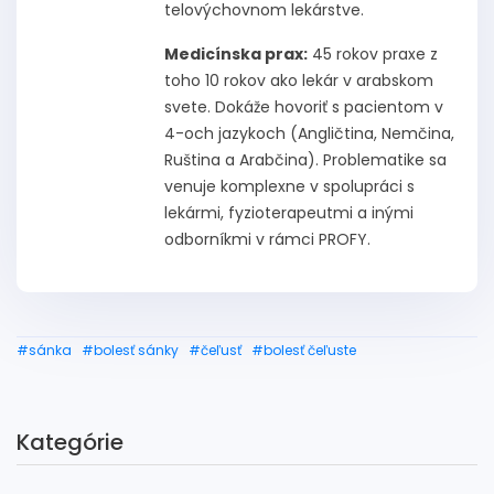
telovýchovnom lekárstve.
Medicínska prax:
45 rokov praxe z
toho 10 rokov ako lekár v arabskom
svete. Dokáže hovoriť s pacientom v
4-och jazykoch (Angličtina, Nemčina,
Ruština a Arabčina). Problematike sa
venuje komplexne v spolupráci s
lekármi, fyzioterapeutmi a inými
odborníkmi v rámci PROFY.
#sánka
#bolesť sánky
#čeľusť
#bolesť čeľuste
Kategórie