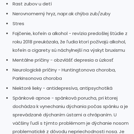
Rast zubov u detí
Nerovnomerný hryz, napr.ak chýba zub/zuby
Stres
Fajčenie, kofeín a alkohol - revízia predošlej štúdie z
roku 2018 preukázala, že ľudia ktorí požívajú alkohol,
kofeín a cigarety sú náchylnejší na výskyt bruxismu
Mentálne príčiny - obzvlášť depresia a úzkosť
Neurologické príčiny - Huntingtonova choroba,
Parkinsonova choroba
Niektoré lieky - antidepresíva, antipsychotiká
Spánkové apnoe - spánková porucha, pri ktorej
dochádza k vynechaniu dýchania počas spánku a je
sprevádzané dýchaním ústami a chrápaním. U
väčšiny ľudí s týmto problémom je dýchanie nosom
problematické z dôvodu nepriechodnosti nosa. Je