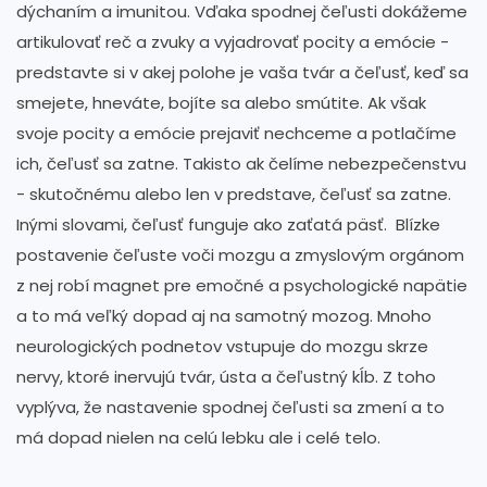
dýchaním a imunitou. Vďaka spodnej čeľusti dokážeme
artikulovať reč a zvuky a vyjadrovať pocity a emócie -
predstavte si v akej polohe je vaša tvár a čeľusť, keď sa
smejete, hneváte, bojíte sa alebo smútite. Ak však
svoje pocity a emócie prejaviť nechceme a potlačíme
ich, čeľusť sa zatne. Takisto ak čelíme nebezpečenstvu
- skutočnému alebo len v predstave, čeľusť sa zatne.
Inými slovami, čeľusť funguje ako zaťatá päsť. Blízke
postavenie čeľuste voči mozgu a zmyslovým orgánom
z nej robí magnet pre emočné a psychologické napätie
a to má veľký dopad aj na samotný mozog. Mnoho
neurologických podnetov vstupuje do mozgu skrze
nervy, ktoré inervujú tvár, ústa a čeľustný kĺb. Z toho
vyplýva, že nastavenie spodnej čeľusti sa zmení a to
má dopad nielen na celú lebku ale i celé telo.