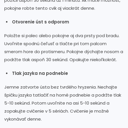
pozícii aspoň 30 sekúnd až 1 minútu. Ak máte možnosť,
pokojne robte tento cvik aj viackrát denne.
Otvorenie úst s odporom
Položte si palec alebo pokojne aj dva prsty pod bradu.
Uvoľnite spodnú čeľusť a tlačte pri tom palcom
smerom hore do protismeru. Pokojne dýchajte nosom a
podržte tlak aspoň 30 sekúnd. Opakujte niekoľkokrát.
Tlak jazyka na podnebie
Jemne zatvorte ústa bez tvrdého hryzenia. Nechajte
špičku jazyka tatlačiť na horné podnebie a podržte tlak
5-10 sekúnd. Potom uvoľnite na asi 5-10 sekúnd a
zopakujte cvičenie v 5 sériách. Cvičenie je možné
vykonávať denne.