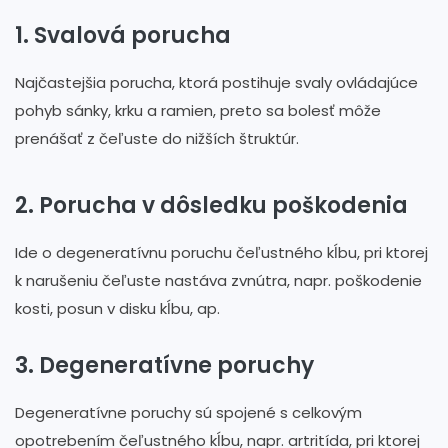
1. Svalová porucha
Najčastejšia porucha, ktorá postihuje svaly ovládajúce
pohyb sánky, krku a ramien, preto sa bolesť môže
prenášať z čeľuste do nižších štruktúr.
2. Porucha v dôsledku poškodenia
Ide o degeneratívnu poruchu čeľustného kĺbu, pri ktorej
k narušeniu čeľuste nastáva zvnútra, napr. poškodenie
kosti, posun v disku kĺbu, ap.
3. Degeneratívne poruchy
Degeneratívne poruchy sú spojené s celkovým
opotrebením čeľustného kĺbu, napr. artritída, pri ktorej