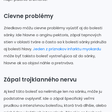
Cievne problémy
Zriedkavo môžu cievne problémy vyústiť aj do bolesti
sánky. Ide hlavne o angínu pektoris, zápal tepnových
stien v oblasti tváre a často sa k bolesti sánky pridružia
aj bolesti hlavy.
Jeden z príznakov infarktu myokardu
môže byť takisto bolesť vystreľujúca až do sánky,
hlavne ak sa objaví náhle a pretrváva.
Zápal trojklanného nervu
Aj keď táto bolesť sa nelimituje len na sánku, môže ju
podstatne ovplyvniť. Ide o zápal špecifický veľmi
prudkou a intenzívnou bolesťou, ktorá trvá dlhšie, alebo