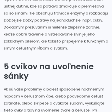
ústnej dutine, kde sa potrava zmäkčuje a premiešava
sa so slinami. Tie obsahujú tráviace enzýmy a rozkladajú
zložitejšie zložky potravy na jednoduchšie, napr. cukry.
Dôkladným prežúvaním si nielenže zlepšíme zdravie,
keďže dobré trávenie a vstrebávanie živín je jeho
základným pilierom, ale takisto prispejeme k funkčným a
silným čeľustným kĺbom a svalom.
5 cvikov na uvoľnenie
sánky
Ak sú vaše problémy a bolesť spôsobené nadmerným
napätím v čeľustnom kĺbe, alebo podvedome čeľusť
zatínate, alebo škrípete a cvakáte zubami, vyskúšajte
tieto cviky a tipy na uvoľnenie tváre a čeľuste. Pri