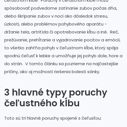
čeľustnom kĺbe. Poruchy v čeľustnom kĺbe môžu
spôsobovať podvedome zatínanie zubov počas dňa,
alebo škrípanie zubov v noci ako dôsledok stresu,
úzkosti, alebo problémov pohybového aparátu -
držanie tela, artritída či opotrebovanie kĺbu a iné. Reč,
prežúvanie, prehĺtanie a vyjadrovanie pocitov a emócií,
to všetko zahŕňa pohyb v čeľustnom kĺbe, ktorý spája
spodnú čeľusť k lebke a umožňuje jej pohyb dole, hore a
do strán. V tomto článku sa pozrieme na najčastejšie
príčiny, ako aj možnosti riešenia bolesti sánky.
3 hlavné typy poruchy
čeľustného kĺbu
Toto sú tri hlavné poruchy spojené s čeľusťou: