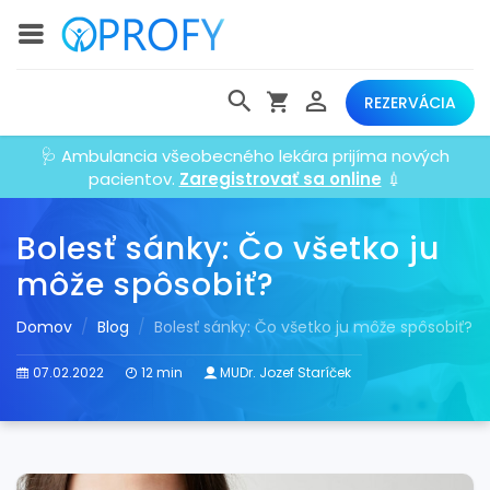
REZERVÁCIA
🩺 Ambulancia všeobecného lekára prijíma nových
pacientov.
Zaregistrovať sa online
💉
Bolesť sánky: Čo všetko ju
môže spôsobiť?
Domov
Blog
Bolesť sánky: Čo všetko ju môže spôsobiť?
07.02.2022
12 min
MUDr. Jozef Staríček