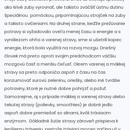
ako krivé zuby vyrovnať, ale takisto zväčšiť ústnu dutinu
špeciálnou pomôckou, pripomínajúcou strojček na zuby
a takisto cvičeniami. Na druhej strane, keďže prežúvanie
potravy si vyžadovalo oveľa menej času a energie a s
vynálezom ohňa a varenej stravy, sme si ušetrili kopec
energie, ktorá bola využitá na rozvoj mozgu. Dnešný
človek má preto oproti svojim predchodcom väčšiu
mozgovú časť a menšiu čeľusť. Okrem varenej a mäkkej
stravy sa preto odporúča aspoň z času na čas
konzumovať surovú zeleninu, oriešky, alebo iné tvrdšie
potraviny, ktoré je nutné dobre pohrýzť a požuť.
Samozrejme, aj v prípade mäkkej a varenej stravy alebo
tekutej stravy (polievky, smoothies) je dobré jedlo
aspoň dobre premiešať so slinami, kvôli tráviacim
enzýmom. Dôkladné žutie stravy zároveň prispieva k
lepšiemu tráveniu, pretože tráviaci proces začína už v