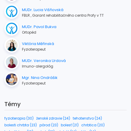
MUDr. Lucia Višňovská
FBLR , Garant rehabilitačného centra Profy v TT
MUDr. Pavol Bukva
Ortopéd
Viktória Měřinská
Fyzioterapeut
MUDr. Veronika Urdová
Imuno-alergológ
Mgr. Nina Ondrášik
Fyzioterapeut
Témy
fyzioterapia (30)
ženské zdravie (24)
tehotenstvo (24)
bolesti chrbta (23)
pôrod (23)
bolesť (21)
chrbtica (20)