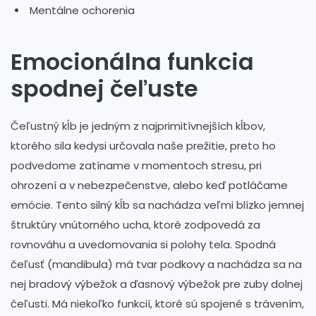
Mentálne ochorenia
Emocionálna funkcia
spodnej čeľuste
Čeľustný kĺb je jedným z najprimitívnejších kĺbov,
ktorého sila kedysi určovala naše prežitie, preto ho
podvedome zatíname v momentoch stresu, pri
ohrození a v nebezpečenstve, alebo keď potláčame
emócie. Tento silný kĺb sa nachádza veľmi blízko jemnej
štruktúry vnútorného ucha, ktoré zodpovedá za
rovnováhu a uvedomovania si polohy tela. Spodná
čeľusť (mandibula) má tvar podkovy a nachádza sa na
nej bradový výbežok a ďasnový výbežok pre zuby dolnej
čeľusti. Má niekoľko funkcií, ktoré sú spojené s trávením,