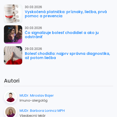
30.03.2026
Vyskočená platnička: príznaky, liečba, prvá
pomoc a prevencia
30.03.2026
Čo signalizuje bolesť chodidiel a ako ju
odstrániť
29.03.2026
Bolesť chodidla: najprv správna diagnostika,
až potom liečba
Autori
MUDr. Miroslav Bajer
Imuno-alergológ
MUDr. Barbora Lorincz MPH
Všeobecný lekár