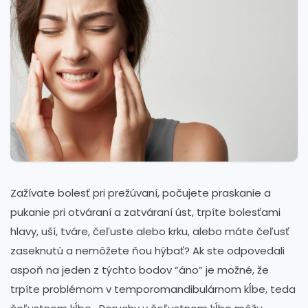
Zažívate bolesť pri prežúvaní, počujete praskanie a
pukanie pri otváraní a zatváraní úst, trpíte bolesťami
hlavy, uší, tváre, čeľuste alebo krku, alebo máte čeľusť
zaseknutú a nemôžete ňou hýbať? Ak ste odpovedali
aspoň na jeden z týchto bodov “áno” je možné, že
trpíte problémom v temporomandibulárnom kĺbe, teda