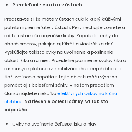
Premieľanie cukríka v ústach
Predstavte si, že máte v ústach cukrík, ktorý krúživými
pohybmi premieľate v ústach. Pery nechajte zovreté a
robte ústami čo najväčšie kruhy. Zopakujte kruhy do
oboch smerov, pokojne aj 10krát a viackrát za deň.
Vyskúšajte takisto cviky na uvoľnenie a posilnenie
oblasti krku a ramien. Pravidelné posilnenie svalov krku a
ramenných pletencov, mobilizácia hrudnej chrbtice a
tiež uvoľnenie napätia z tejto oblasti môžu výrazne
pomôcť aj s bolesťami sánky. V našom predošlom
článku nájdete niekoľko
efektívnych cvikov na krčnú
chrbticu.
Na riešenie bolesti sánky sa takisto
odporúča:
Cviky na uvoľnenie čeľuste, krku a hlav