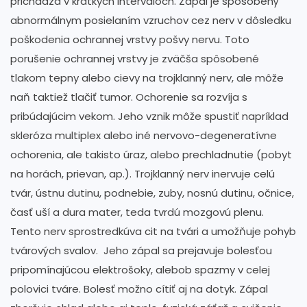
prichádza v krátkych intervaloch. Zápal je spôsobený
abnormálnym posielaním vzruchov cez nerv v dôsledku
poškodenia ochrannej vrstvy pošvy nervu. Toto
porušenie ochrannej vrstvy je zväčša spôsobené
tlakom tepny alebo cievy na trojklanný nerv, ale môže
naň taktiež tlačiť tumor. Ochorenie sa rozvíja s
pribúdajúcim vekom. Jeho vznik môže spustiť napríklad
skleróza multiplex alebo iné nervovo-degeneratívne
ochorenia, ale takisto úraz, alebo prechladnutie (pobyt
na horách, prievan, ap.). Trojklanný nerv inervuje celú
tvár, ústnu dutinu, podnebie, zuby, nosnú dutinu, očnice,
časť uší a dura mater, teda tvrdú mozgovú plenu.
Tento nerv sprostredkúva cit na tvári a umožňuje pohyb
tvárových svalov. Jeho zápal sa prejavuje bolesťou
pripomínajúcou elektrošoky, alebob spazmy v celej
polovici tváre. Bolesť možno cítiť aj na dotyk. Zápal