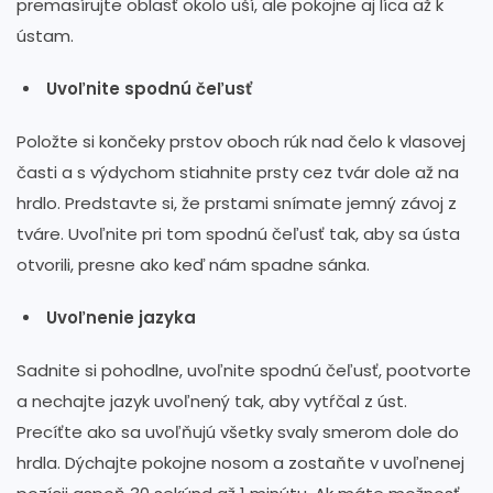
premasírujte oblasť okolo uší, ale pokojne aj líca až k
ústam.
Uvoľnite spodnú čeľusť
Položte si končeky prstov oboch rúk nad čelo k vlasovej
časti a s výdychom stiahnite prsty cez tvár dole až na
hrdlo. Predstavte si, že prstami snímate jemný závoj z
tváre. Uvoľnite pri tom spodnú čeľusť tak, aby sa ústa
otvorili, presne ako keď nám spadne sánka.
Uvoľnenie jazyka
Sadnite si pohodlne, uvoľnite spodnú čeľusť, pootvorte
a nechajte jazyk uvoľnený tak, aby vytŕčal z úst.
Precíťte ako sa uvoľňujú všetky svaly smerom dole do
hrdla. Dýchajte pokojne nosom a zostaňte v uvoľnenej