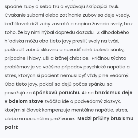
spodné zuby o seba trú a vydávajú škrípajúci zvuk.
Cvakanie zubami alebo zatínanie zubov sa deje vtedy,
keď človek drží zuby zovreté a napína žuvacie svaly, bez
toho, že by nimi hýbal dopredu dozadu. Z dlhodobého
hľadiska môžu oba tieto javy presiliť svaly na tvári,
poškodiť zubnú sklovinu a navodiť silné bolesti sánky,
prípadne i hlavy, uší a krčnej chrbtice. Príčinou týchto
problémov je vo väčšine prípadov psychické napätie a
stres, ktorých si pacient nemusí byť vždy plne vedomý.
Oba tieto javy, pokiaľ sa dejú počas spánku, sa
považujú za
spánkovú poruchu.
Ak sa
bruxismus deje
v bdelom stave
zväčša ide o podvedomý zlozvyk,
ktorým si človek kompenzuje mentálne napätie, stres,
alebo emocionálne prežívanie.
Medzi príčiny bruxismu
patrí: