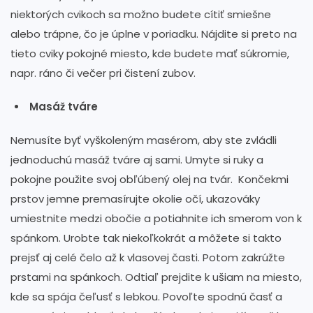
niektorých cvikoch sa možno budete cítiť smiešne
alebo trápne, čo je úplne v poriadku. Nájdite si preto na
tieto cviky pokojné miesto, kde budete mať súkromie,
napr. ráno či večer pri čistení zubov.
Masáž tváre
Nemusíte byť vyškoleným masérom, aby ste zvládli
jednoduchú masáž tváre aj sami. Umyte si ruky a
pokojne použite svoj obľúbený olej na tvár. Končekmi
prstov jemne premasírujte okolie očí, ukazováky
umiestnite medzi obočie a potiahnite ich smerom von k
spánkom. Urobte tak niekoľkokrát a môžete si takto
prejsť aj celé čelo až k vlasovej časti. Potom zakrúžte
prstami na spánkoch. Odtiaľ prejdite k ušiam na miesto,
kde sa spája čeľusť s lebkou. Povoľte spodnú časť a