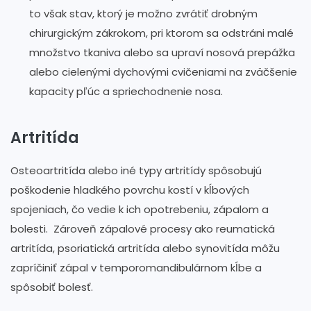
to však stav, ktorý je možno zvrátiť drobným
chirurgickým zákrokom, pri ktorom sa odstráni malé
množstvo tkaniva alebo sa upraví nosová prepážka
alebo cielenými dychovými cvičeniami na zväčšenie
kapacity pľúc a spriechodnenie nosa.
Artritída
Osteoartritída alebo iné typy artritídy spôsobujú
poškodenie hladkého povrchu kostí v kĺbových
spojeniach, čo vedie k ich opotrebeniu, zápalom a
bolesti. Zároveň zápalové procesy ako reumatická
artritída, psoriatická artritída alebo synovitída môžu
zapríčiniť zápal v temporomandibulárnom kĺbe a
spôsobiť bolesť.