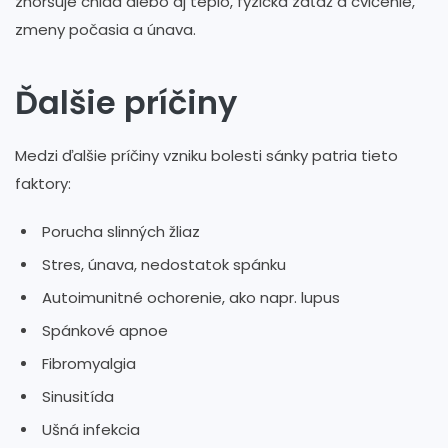
zhoršuje chlad alebo aj teplo, fyzická záťaž a cvičenie,
zmeny počasia a únava.
Ďalšie príčiny
Medzi ďalšie príčiny vzniku bolesti sánky patria tieto
faktory:
Porucha slinných žliaz
Stres, únava, nedostatok spánku
Autoimunitné ochorenie, ako napr. lupus
Spánkové apnoe
Fibromyalgia
Sinusitída
Ušná infekcia