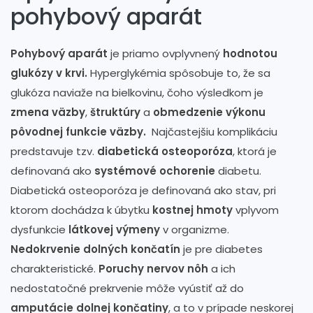
pohybový aparát
Pohybový aparát
je priamo ovplyvnený
hodnotou
glukózy v krvi.
Hyperglykémia spôsobuje to, že sa
glukóza naviaže na bielkovinu, čoho výsledkom je
zmena väzby
,
štruktúry
a
obmedzenie výkonu
pôvodnej funkcie väzby.
Najčastejšiu komplikáciu
predstavuje tzv.
diabetická osteoporóza
, ktorá je
definovaná ako
systémové ochorenie
diabetu.
Diabetická osteoporóza je definovaná ako stav, pri
ktorom dochádza k úbytku
kostnej hmoty
vplyvom
dysfunkcie
látkovej výmeny
v organizme.
Nedokrvenie dolných končatín
je pre diabetes
charakteristické.
Poruchy nervov nôh
a ich
nedostatočné prekrvenie môže vyústiť až do
amputácie dolnej končatiny
, a to v prípade neskorej