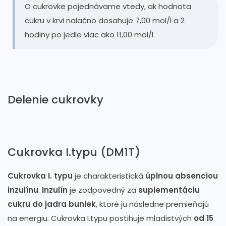
O cukrovke pojednávame vtedy, ak hodnota
cukru v krvi nalačno dosahuje 7,00 mol/l a 2
hodiny po jedle viac ako 11,00 mol/l.
Delenie cukrovky
Cukrovka I.typu (DM1T)
Cukrovka I. typu
je charakteristická
úplnou absenciou
inzulínu
.
Inzulín
je zodpovedný za
suplementáciu
cukru do jadra buniek
, ktoré ju následne premieňajú
na energiu. Cukrovka I.typu postihuje mladistvých
od 15