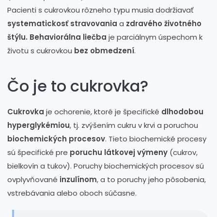
Pacienti s cukrovkou rôzneho typu musia dodržiavať
systematickosť stravovania
a
zdravého životného
štýlu. Behaviorálna liečba
je parciálnym úspechom k
životu s cukrovkou
bez obmedzení
.
Čo je to cukrovka?
Cukrovka
je ochorenie, ktoré je špecifické
dlhodobou
hyperglykémiou
, tj. zvýšením cukru v krvi a poruchou
biochemických procesov
. Tieto biochemické procesy
sú špecifické pre
poruchu látkovej výmeny
(cukrov,
bielkovín a tukov). Poruchy biochemických procesov sú
ovplyvňované
inzulínom
, a to poruchy jeho pôsobenia,
vstrebávania alebo oboch súčasne.