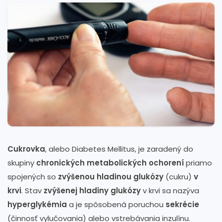
Cukrovka
, alebo Diabetes Mellitus, je zaradený do
skupiny
chronických metabolických ochorení
priamo
spojených so
zvýšenou hladinou glukózy
(cukru)
v
krvi
. Stav
zvýšenej hladiny glukózy
v krvi sa nazýva
hyperglykémia
a je spôsobená poruchou
sekrécie
(činnosť vylučovania) alebo vstrebávania inzulínu.