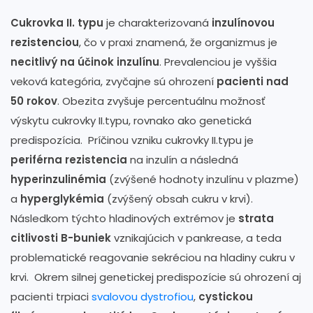
Cukrovka II. typu
je charakterizovaná
inzulínovou
rezistenciou
, čo v praxi znamená, že organizmus je
necitlivý na účinok inzulínu
. Prevalenciou je vyššia
veková kategória, zvyčajne sú ohrození
pacienti nad
50 rokov
. Obezita zvyšuje percentuálnu možnosť
výskytu cukrovky II.typu, rovnako ako genetická
predispozícia. Príčinou vzniku cukrovky II.typu je
periférna rezistencia
na inzulín a následná
hyperinzulinémia
(zvýšené hodnoty inzulínu v plazme)
a
hyperglykémia
(zvýšený obsah cukru v krvi).
Následkom týchto hladinových extrémov je
strata
citlivosti B-buniek
vznikajúcich v pankrease, a teda
problematické reagovanie sekréciou na hladiny cukru v
krvi. Okrem silnej genetickej predispozície sú ohrození aj
pacienti trpiaci
svalovou dystrofiou
,
cystickou