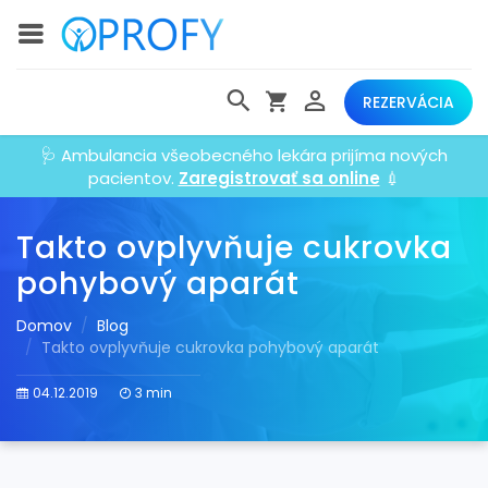
REZERVÁCIA
🩺 Ambulancia všeobecného lekára prijíma nových
pacientov.
Zaregistrovať sa online
💉
Takto ovplyvňuje cukrovka
pohybový aparát
Domov
Blog
Takto ovplyvňuje cukrovka pohybový aparát
04.12.2019
3 min