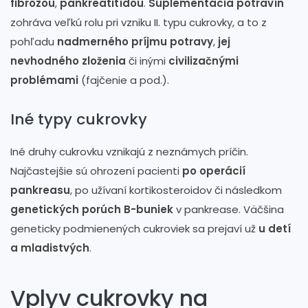
fibrózou
,
pankreatitídou
.
Suplementácia potravín
zohráva veľkú rolu pri vzniku II. typu cukrovky, a to z
pohľadu
nadmerného príjmu potravy
,
jej
nevhodného zloženia
či inými
civilizačnými
problémami
(fajčenie a pod.).
Iné typy cukrovky
Iné druhy cukrovku vznikajú z neznámych príčin.
Najčastejšie sú ohrození pacienti
po operácií
pankreasu
, po užívaní kortikosteroidov či následkom
genetických porúch B-buniek
v pankrease. Väčšina
geneticky podmienených cukroviek sa prejaví už
u detí
a mladistvých
.
Vplyv cukrovky na