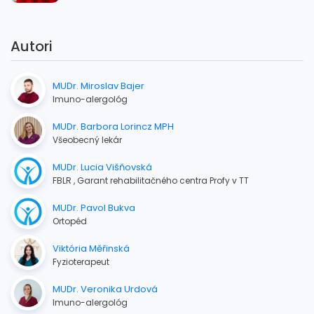
Autori
MUDr. Miroslav Bajer
Imuno-alergológ
MUDr. Barbora Lorincz MPH
Všeobecný lekár
MUDr. Lucia Višňovská
FBLR , Garant rehabilitačného centra Profy v TT
MUDr. Pavol Bukva
Ortopéd
Viktória Měřinská
Fyzioterapeut
MUDr. Veronika Urdová
Imuno-alergológ