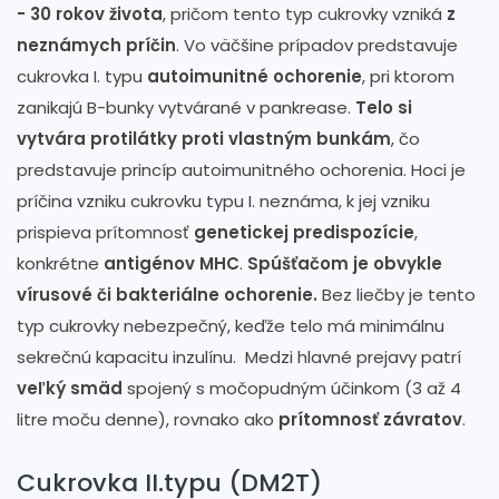
- 30 rokov života
, pričom tento typ cukrovky vzniká
z
neznámych príčin
. Vo väčšine prípadov predstavuje
cukrovka I. typu
autoimunitné ochorenie
, pri ktorom
zanikajú B-bunky vytvárané v pankrease.
Telo si
vytvára protilátky proti vlastným bunkám
, čo
predstavuje princíp autoimunitného ochorenia. Hoci je
príčina vzniku cukrovku typu I. neznáma, k jej vzniku
prispieva prítomnosť
genetickej predispozície
,
konkrétne
antigénov MHC
.
Spúšťačom je obvykle
vírusové či bakteriálne ochorenie.
Bez liečby je tento
typ cukrovky nebezpečný, keďže telo má minimálnu
sekrečnú kapacitu inzulínu. Medzi hlavné prejavy patrí
veľký smäd
spojený s močopudným účinkom (3 až 4
litre moču denne), rovnako ako
prítomnosť závratov
.
Cukrovka II.typu (DM2T)