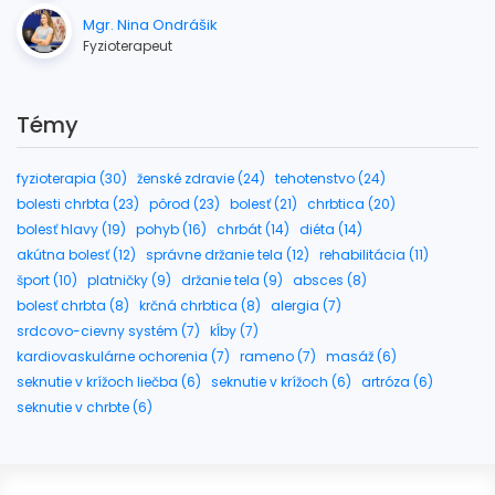
Mgr. Nina Ondrášik
Fyzioterapeut
Témy
fyzioterapia (30)
ženské zdravie (24)
tehotenstvo (24)
bolesti chrbta (23)
pôrod (23)
bolesť (21)
chrbtica (20)
bolesť hlavy (19)
pohyb (16)
chrbát (14)
diéta (14)
akútna bolesť (12)
správne držanie tela (12)
rehabilitácia (11)
šport (10)
platničky (9)
držanie tela (9)
absces (8)
bolesť chrbta (8)
krčná chrbtica (8)
alergia (7)
srdcovo-cievny systém (7)
kĺby (7)
kardiovaskulárne ochorenia (7)
rameno (7)
masáž (6)
seknutie v krížoch liečba (6)
seknutie v krížoch (6)
artróza (6)
seknutie v chrbte (6)