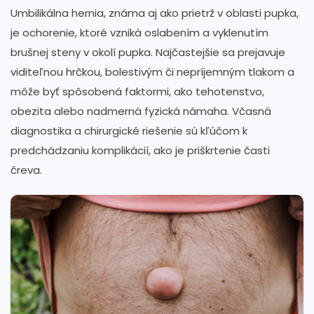
Umbilikálna hernia, známa aj ako prietrž v oblasti pupka,
je ochorenie, ktoré vzniká oslabením a vyklenutím
brušnej steny v okolí pupka. Najčastejšie sa prejavuje
viditeľnou hrčkou, bolestivým či nepríjemným tlakom a
môže byť spôsobená faktormi, ako tehotenstvo,
obezita alebo nadmerná fyzická námaha. Včasná
diagnostika a chirurgické riešenie sú kľúčom k
predchádzaniu komplikácií, ako je priškrtenie časti
čreva.