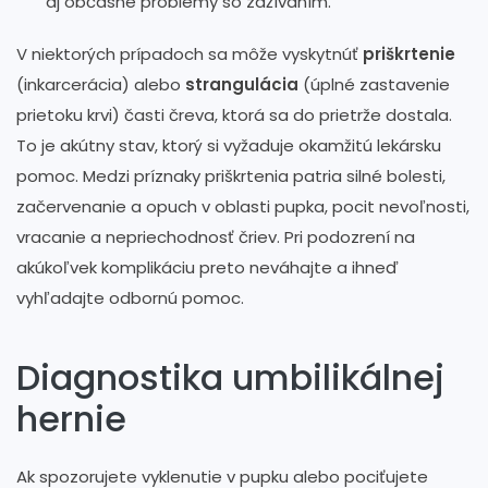
aj občasné problémy so zažívaním.
V niektorých prípadoch sa môže vyskytnúť
priškrtenie
(inkarcerácia) alebo
strangulácia
(úplné zastavenie
prietoku krvi) časti čreva, ktorá sa do prietrže dostala.
To je akútny stav, ktorý si vyžaduje okamžitú lekársku
pomoc. Medzi príznaky priškrtenia patria silné bolesti,
začervenanie a opuch v oblasti pupka, pocit nevoľnosti,
vracanie a nepriechodnosť čriev. Pri podozrení na
akúkoľvek komplikáciu preto neváhajte a ihneď
vyhľadajte odbornú pomoc.
Diagnostika umbilikálnej
hernie
Ak spozorujete vyklenutie v pupku alebo pociťujete