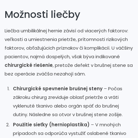
Možnosti liečby
Liečba umbilikálnej hernie závisí od viacerých faktorov:
veľkosti a umiestnenia prietrže, prítomnosti rizikových
faktorov, obťažujúcich príznakov či komplikácií. U väčšiny
pacientov, najmä dospelých, však býva indikované
chirurgické riešenie
, pretože defekt v brušnej stene sa
bez operácie zväčša nezahojí sám.
Chirurgické spevnenie brušnej steny
– Počas
zákroku chirurg zreviduje oblasť prietrže a vráti
vyklenuté tkanivo alebo orgán späť do brušnej
dutiny. Následne sa otvor v brušnej stene zošije.
Použitie sieťky (hernioplastika)
– V mnohých
prípadoch sa odporúča vystužiť oslabené tkanivo