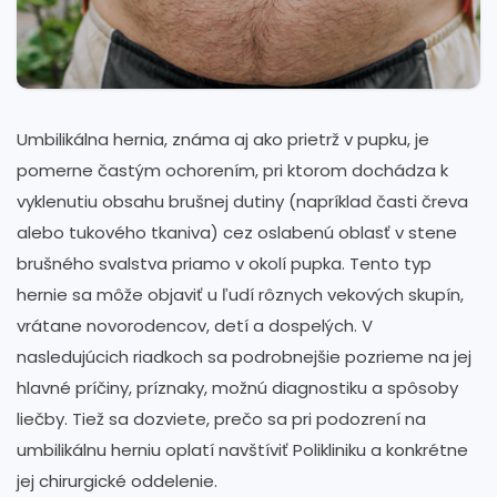
Umbilikálna hernia, známa aj ako prietrž v pupku, je
pomerne častým ochorením, pri ktorom dochádza k
vyklenutiu obsahu brušnej dutiny (napríklad časti čreva
alebo tukového tkaniva) cez oslabenú oblasť v stene
brušného svalstva priamo v okolí pupka. Tento typ
hernie sa môže objaviť u ľudí rôznych vekových skupín,
vrátane novorodencov, detí a dospelých. V
nasledujúcich riadkoch sa podrobnejšie pozrieme na jej
hlavné príčiny, príznaky, možnú diagnostiku a spôsoby
liečby. Tiež sa dozviete, prečo sa pri podozrení na
umbilikálnu herniu oplatí navštíviť Polikliniku a konkrétne
jej chirurgické oddelenie.