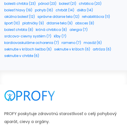
bolesti chrbta (23)
pôrod (23)
bolesť (21)
chrbtica (20)
bolesť hlavy (19)
pohyb (16)
chrbát (14)
diéta (14)
akútna bolesť (12)
správne držanie tela (12)
rehabilitácia (11)
šport (10)
platničky (9)
držanie tela (9)
absces (8)
bolesť chrbta (8)
krčná chrbtica (8)
alergia (7)
srdcovo-cievny systém (7)
kĺby (7)
kardiovaskulárne ochorenia (7)
rameno (7)
masáž (6)
seknutie v krížoch liečba (6)
seknutie v krížoch (6)
artróza (6)
seknutie v chrbte (6)
PROFY poskytuje zdravotnú starostlivosť o celý pohybový
aparát, cievy a orgány.