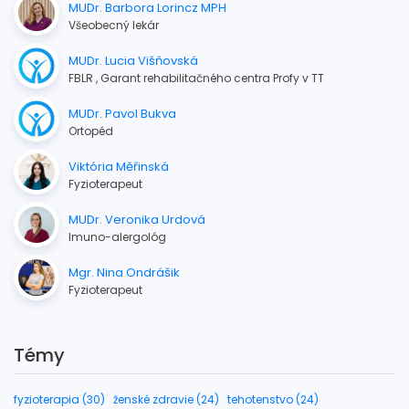
MUDr. Barbora Lorincz MPH
Všeobecný lekár
MUDr. Lucia Višňovská
FBLR , Garant rehabilitačného centra Profy v TT
MUDr. Pavol Bukva
Ortopéd
Viktória Měřinská
Fyzioterapeut
MUDr. Veronika Urdová
Imuno-alergológ
Mgr. Nina Ondrášik
Fyzioterapeut
Témy
fyzioterapia (30)
ženské zdravie (24)
tehotenstvo (24)