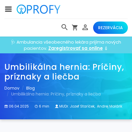
REZERVÁCIA
🩺 Ambulancia všeobecného lekára prijíma nových
pacientov.
Zaregistrovať sa online
💉
Umbilikálna hernia: Príčiny,
príznaky a liečba
Domov
Blog
Umbilikálna hernia: Príčiny, príznaky a liečba
06.04.2025
6 min
MUDr. Jozef Staríček
,
Andrej Malárik