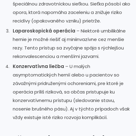
špeciálnou zdravotníckou sieťkou. Sieťka pôsobí ako
opora, ktorá napomáha zaceleniu a znižuje riziko
recidívy (opakovaného vzniku) prietrže.
Laparoskopická operácia
– Niektoré umbilikálne
hernie je možné riešiť aj miniinvazívne cez menšie
rezy. Tento prístup sa zvyčajne spája s rýchlejšou
rekonvalescenciou a menšími jazvami.
Konzervatívna liečba
– U malých
asymptomatických hernií alebo u pacientov so
závažnými pridruženými ochoreniami, pre ktoré je
operácia príliš riziková, sa občas pristupuje ku
konzervatívnemu prístupu (sledovanie stavu,
nosenie brušného pásu). Aj v týchto prípadoch však
vždy existuje isté riziko rozvoja komplikácií.