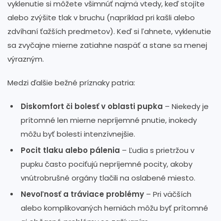
vyklenutie si môžete všimnúť najmä vtedy, keď stojíte
alebo zvýšite tlak v bruchu (napríklad pri kašli alebo
zdvíhaní ťažších predmetov). Keď si ľahnete, vyklenutie
sa zvyčajne mierne zatiahne naspäť a stane sa menej
výrazným.
Medzi ďalšie bežné príznaky patria:
Diskomfort či bolesť v oblasti pupka
– Niekedy je
prítomné len mierne nepríjemné pnutie, inokedy
môžu byť bolesti intenzívnejšie.
Pocit tlaku alebo pálenia
– Ľudia s prietržou v
pupku často pociťujú nepríjemné pocity, akoby
vnútrobrušné orgány tlačili na oslabené miesto.
Nevoľnosť a tráviace problémy
– Pri väčších
alebo komplikovaných herniách môžu byť prítomné