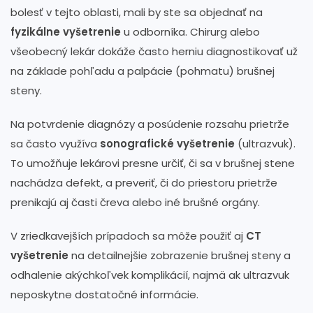
bolesť v tejto oblasti, mali by ste sa objednať na
fyzikálne vyšetrenie
u odborníka. Chirurg alebo
všeobecný lekár dokáže často herniu diagnostikovať už
na základe pohľadu a palpácie (pohmatu) brušnej
steny.
Na potvrdenie diagnózy a posúdenie rozsahu prietrže
sa často využíva
sonografické vyšetrenie
(ultrazvuk).
To umožňuje lekárovi presne určiť, či sa v brušnej stene
nachádza defekt, a preveriť, či do priestoru prietrže
prenikajú aj časti čreva alebo iné brušné orgány.
V zriedkavejších prípadoch sa môže použiť aj
CT
vyšetrenie
na detailnejšie zobrazenie brušnej steny a
odhalenie akýchkoľvek komplikácií, najmä ak ultrazvuk
neposkytne dostatočné informácie.