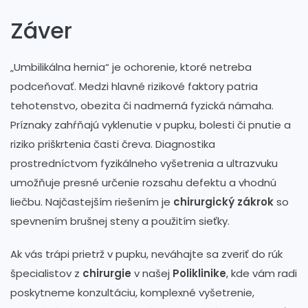
Záver
„Umbilikálna hernia“ je ochorenie, ktoré netreba
podceňovať. Medzi hlavné rizikové faktory patria
tehotenstvo, obezita či nadmerná fyzická námaha.
Príznaky zahŕňajú vyklenutie v pupku, bolesti či pnutie a
riziko priškrtenia časti čreva. Diagnostika
prostredníctvom fyzikálneho vyšetrenia a ultrazvuku
umožňuje presné určenie rozsahu defektu a vhodnú
liečbu. Najčastejším riešením je
chirurgický zákrok
so
spevnením brušnej steny a použitím sieťky.
Ak vás trápi prietrž v pupku, neváhajte sa zveriť do rúk
špecialistov z
chirurgie
v našej
Poliklinike
, kde vám radi
poskytneme konzultáciu, komplexné vyšetrenie,