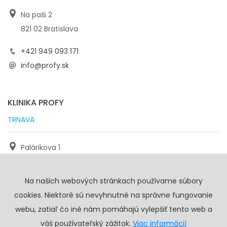
Na paši 2
821 02 Bratislava
+421 949 093 171
info@profy.sk
KLINIKA PROFY
TRNAVA
Palárikova 1
971 01 Trnava
Na našich webových stránkach používame súbory
+421 905 117 923
cookies. Niektoré sú nevyhnutné na správne fungovanie
info@profy.sk
webu, zatiaľ čo iné nám pomáhajú vylepšiť tento web a
váš používateľský zážitok.
Viac informácií