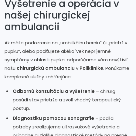
Vyšetrenie a operácia v
našej chirurgickej
ambulancii
Ak máte podozrenie na „umbilikálnu herniu“ či „prietrž v
pupku“, alebo pociťujete akékoľvek nepríjemné
symptómy v oblasti pupka, odporúčame vám navštíviť
našu
chirurgickú ambulanciu
v
Poliklinike
. Ponúkame
komplexné služby zahŕňajúce:
Odbornú konzultáciu a vyšetrenie
– chirurg
posúdi stav prietrže a zvolí vhodný terapeutický
postup.
Diagnostiku pomocou sonografie
– podľa
potreby zrealizujeme ultrazvukové vyšetrenie a
prípadne aj ďalšie diagnostické metódy na presné