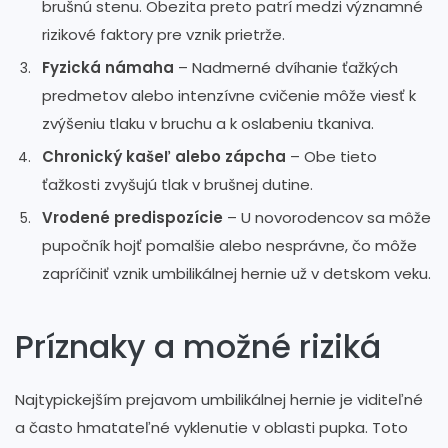
brušnú stenu. Obezita preto patrí medzi významné
rizikové faktory pre vznik prietrže.
Fyzická námaha
– Nadmerné dvíhanie ťažkých
predmetov alebo intenzívne cvičenie môže viesť k
zvýšeniu tlaku v bruchu a k oslabeniu tkaniva.
Chronický kašeľ alebo zápcha
– Obe tieto
ťažkosti zvyšujú tlak v brušnej dutine.
Vrodené predispozície
– U novorodencov sa môže
pupočník hojť pomalšie alebo nesprávne, čo môže
zapríčiniť vznik umbilikálnej hernie už v detskom veku.
Príznaky a možné riziká
Najtypickejším prejavom umbilikálnej hernie je viditeľné
a často hmatateľné vyklenutie v oblasti pupka. Toto