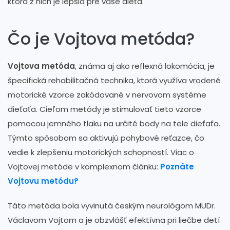
ktorá z nich je lepšia pre vaše dieťa.
Čo je Vojtova metóda?
Vojtova metóda
, známa aj ako reflexná lokomócia, je
špecifická rehabilitačná technika, ktorá využíva vrodené
motorické vzorce zakódované v nervovom systéme
dieťaťa. Cieľom metódy je stimulovať tieto vzorce
pomocou jemného tlaku na určité body na tele dieťaťa.
Týmto spôsobom sa aktivujú pohybové reťazce, čo
vedie k zlepšeniu motorických schopností. Viac o
Vojtovej metóde v komplexnom článku:
Poznáte
Vojtovu metódu?
Táto metóda bola vyvinutá českým neurológom MUDr.
Václavom Vojtom a je obzvlášť efektívna pri liečbe detí