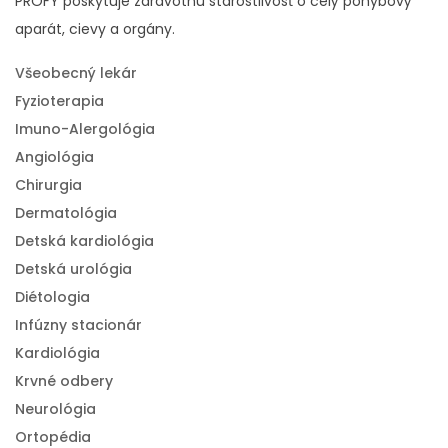
PROFY poskytuje zdravotnú starostlivosť o celý pohybový
aparát, cievy a orgány.
Všeobecný lekár
Fyzioterapia
Imuno-Alergológia
Angiológia
Chirurgia
Dermatológia
Detská kardiológia
Detská urológia
Diétologia
Infúzny stacionár
Kardiológia
Krvné odbery
Neurológia
Ortopédia