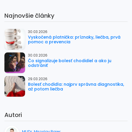
Najnovšie články
30.03.2026
Vyskočená platnička: príznaky, liečba, prvá
pomoc a prevencia
30.03.2026
Čo signalizuje bolesť chodidiel a ako ju
odstrániť
29.03.2026
Bolesť chodidla: najprv správna diagnostika,
až potom liečba
Autori
MUDr. Miroslav Bajer