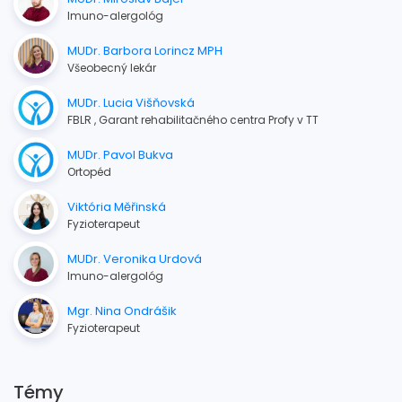
Imuno-alergológ
MUDr. Barbora Lorincz MPH
Všeobecný lekár
MUDr. Lucia Višňovská
FBLR , Garant rehabilitačného centra Profy v TT
MUDr. Pavol Bukva
Ortopéd
Viktória Měřinská
Fyzioterapeut
MUDr. Veronika Urdová
Imuno-alergológ
Mgr. Nina Ondrášik
Fyzioterapeut
Témy