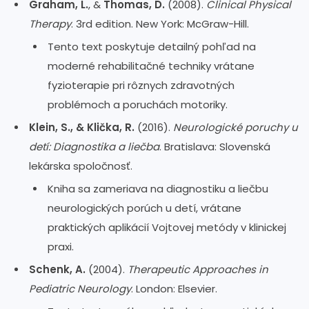
Graham, L.
, &
Thomas, D.
(2008).
Clinical Physical
Therapy
. 3rd edition. New York: McGraw-Hill.
Tento text poskytuje detailný pohľad na
moderné rehabilitačné techniky vrátane
fyzioterapie pri rôznych zdravotných
problémoch a poruchách motoriky.
Klein, S., & Klička, R.
(2016).
Neurologické poruchy u
detí: Diagnostika a liečba
. Bratislava: Slovenská
lekárska spoločnosť.
Kniha sa zameriava na diagnostiku a liečbu
neurologických porúch u detí, vrátane
praktických aplikácií Vojtovej metódy v klinickej
praxi.
Schenk, A.
(2004).
Therapeutic Approaches in
Pediatric Neurology
. London: Elsevier.