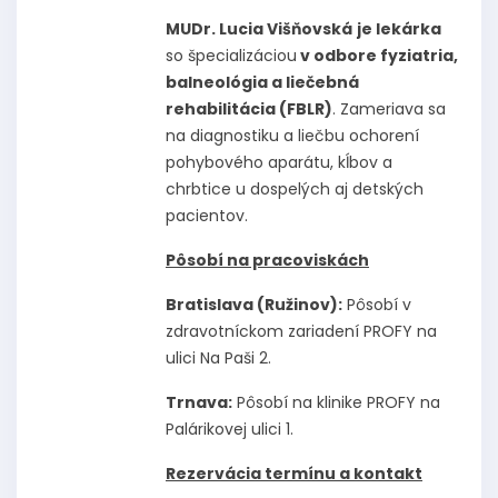
MUDr. Lucia Višňovská
je lekárka
so špecializáciou
v odbore fyziatria,
balneológia a liečebná
rehabilitácia (FBLR)
. Zameriava sa
na diagnostiku a liečbu ochorení
pohybového aparátu, kĺbov a
chrbtice u dospelých aj detských
pacientov.
Pôsobí na pracoviskách
Bratislava (Ružinov):
Pôsobí v
zdravotníckom zariadení PROFY na
ulici Na Paši 2.
Trnava:
Pôsobí na klinike PROFY na
Palárikovej ulici 1.
Rezervácia termínu a kontakt