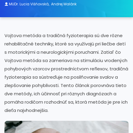
MUDr. Lucia Višňovská
,
Andrej Malárik
Vojtova metóda a tradičná fyzioterapia sú dve rôzne
rehabilitačné techniky, ktoré sa využívajú pri liečbe detí
s motorickými a neurologickými poruchami. Zatiaľ čo
Vojtova metóda sa zameriava na stimuláciu vrodených
pohybových vzorcov prostredníctvom reflexov, tradičná
fyzioterapia sa sústreďuje na posilňovanie svalov a
zlepšovanie pohyblivosti. Tento článok porovnáva tieto
dve metódy, ich účinnosť pri rôznych diagnózach a
pomáha rodičom rozhodnúť sa, ktorá metóda je pre ich
dieťa najvhodnejšia.