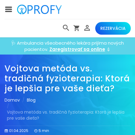
REZERVÁCIA
🩺 Ambulancia všeobecného lekára prijíma nových
pacientov.
Zaregistrovať sa online
💉
Vojtova metóda vs.
tradičná fyzioterapia: Ktorá
je lepšia pre vaše dieťa?
Domov
Blog
Vojtova metóda vs. tradičná fyzioterapia: Ktorá je lepšia
pre vaše dieťa?
01.04.2025
5 min