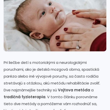
Pri liečbe detí s motorickými a neurologickými
poruchami, ako je detská mozgová obrna, spastická
paréza alebo iné vývojové poruchy, sa často rodičia
stretávajú s otázkou, akú metódu rehabilitácie zvoliť.
Dve najznámejšie techniky sú
Vojtova metóda
a
tradičná fyzioterapia
. V tomto článku porovnáme
tieto dve metódy a pomôžeme vám rozhodnúť sa,