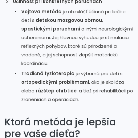
Účinnosť pri konkrétnych poruchách
Vojtova metóda
je obzvlášť účinná pri liečbe
detí s
detskou mozgovou obrnou
,
spastickými poruchami
a inými neurologickými
ochoreniami. Jej hlavnou výhodou je stimulácia
reflexných pohybov, ktoré sú prirodzené a
vrodené, a jej schopnosť zlepšiť motorickú
koordináciu.
Tradičná fyzioterapia
je výborná pre deti s
ortopedickými problémami
, ako je skolióza
alebo
rázštep chrbtice
, a tiež pri rehabilitácii po
zraneniach a operáciách.
Ktorá metóda je lepšia
pre vaše dieťa?