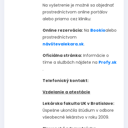
Na vyšetrenie je možné sa objednať
prostredníctvom online portálov
alebo priamo cez kliniku:
Online rezervácia:
Na
Bookio
alebo
prostredníctvom
návštevalekara.sk
.
Oficiálna stránka:
Informácie o
tíme a službách nájdete na
Profy.sk
.
Telefonický kontakt:
Vzdelanie a atestácie
Lekárska fakulta UK v Bratislave:
Úspešne ukončila štúdium v odbore
všeobecné lekárstvo v roku 2009.