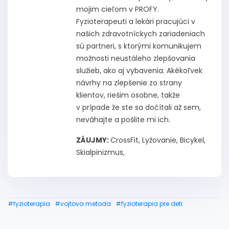
mojim cieľom v PROFY.
Fyzioterapeuti a lekári pracujúci v
našich zdravotníckych zariadeniach
sú partneri, s ktorými komunikujem
možnosti neustáleho zlepšovania
služieb, ako aj vybavenia. Akékoľvek
návrhy na zlepšenie zo strany
klientov, riešim osobne, takže
v prípade že ste sa dočítali až sem,
neváhajte a pošlite mi ich.
ZÁUJMY:
CrossFit, Lyžovanie, Bicykel,
Skialpinizmus,
#fyzioterapia
#vojtova metoda
#fyzioterapia pre deti