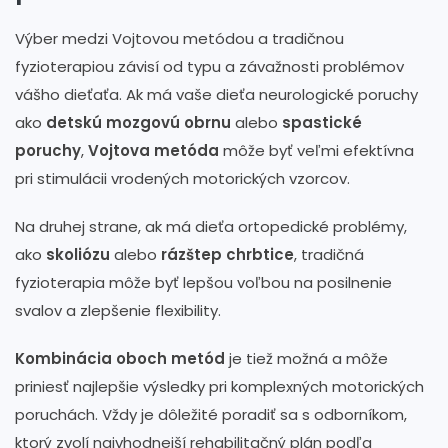
Výber medzi Vojtovou metódou a tradičnou
fyzioterapiou závisí od typu a závažnosti problémov
vášho dieťaťa. Ak má vaše dieťa neurologické poruchy
ako
detskú mozgovú obrnu
alebo
spastické
poruchy
,
Vojtova metóda
môže byť veľmi efektívna
pri stimulácii vrodených motorických vzorcov.
Na druhej strane, ak má dieťa ortopedické problémy,
ako
skoliózu
alebo
rázštep chrbtice
, tradičná
fyzioterapia môže byť lepšou voľbou na posilnenie
svalov a zlepšenie flexibility.
Kombinácia oboch metód
je tiež možná a môže
priniesť najlepšie výsledky pri komplexných motorických
poruchách. Vždy je dôležité poradiť sa s odborníkom,
ktorý zvolí najvhodnejší rehabilitačný plán podľa