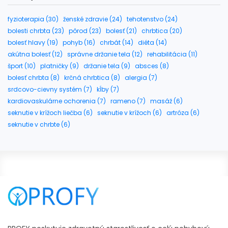
fyzioterapia (30)
ženské zdravie (24)
tehotenstvo (24)
bolesti chrbta (23)
pôrod (23)
bolesť (21)
chrbtica (20)
bolesť hlavy (19)
pohyb (16)
chrbát (14)
diéta (14)
akútna bolesť (12)
správne držanie tela (12)
rehabilitácia (11)
šport (10)
platničky (9)
držanie tela (9)
absces (8)
bolesť chrbta (8)
krčná chrbtica (8)
alergia (7)
srdcovo-cievny systém (7)
kĺby (7)
kardiovaskulárne ochorenia (7)
rameno (7)
masáž (6)
seknutie v krížoch liečba (6)
seknutie v krížoch (6)
artróza (6)
seknutie v chrbte (6)