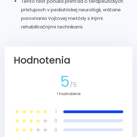
Tento text ponúka prehľad o terapeutických
prístupoch v pediatrickej neurológii, vrátane
porovnania Vojtovej metódy s inými
rehabilitačnými technikami.
Hodnotenia
5
/5
1 hodnotenie
1
0
0