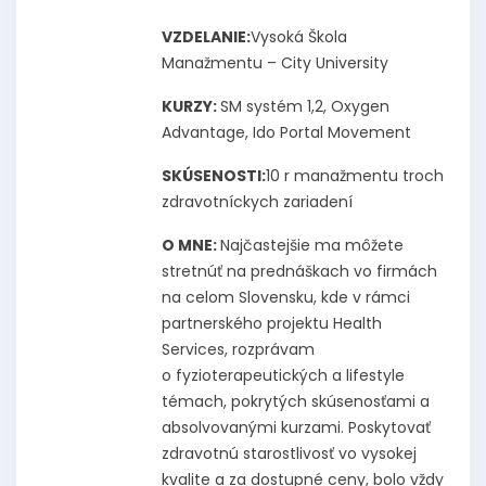
VZDELANIE:
Vysoká Škola
Manažmentu – City University
KURZY:
SM systém 1,2, Oxygen
Advantage, Ido Portal Movement
SKÚSENOSTI:
10 r manažmentu troch
zdravotníckych zariadení
O MNE:
Najčastejšie ma môžete
stretnúť na prednáškach vo firmách
na celom Slovensku, kde v rámci
partnerského projektu Health
Services, rozprávam
o fyzioterapeutických a lifestyle
témach, pokrytých skúsenosťami a
absolvovanými kurzami. Poskytovať
zdravotnú starostlivosť vo vysokej
kvalite a za dostupné ceny, bolo vždy