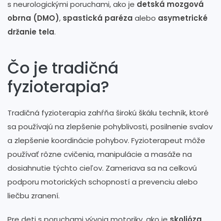
s neurologickými poruchami, ako je
detská mozgová
obrna (DMO)
,
spastická paréza
alebo
asymetrické
držanie tela
.
Čo je tradičná
fyzioterapia?
Tradičná fyzioterapia zahŕňa širokú škálu techník, ktoré
sa používajú na zlepšenie pohyblivosti, posilnenie svalov
a zlepšenie koordinácie pohybov. Fyzioterapeut môže
používať rôzne cvičenia, manipulácie a masáže na
dosiahnutie týchto cieľov. Zameriava sa na celkovú
podporu motorických schopností a prevenciu alebo
liečbu zranení.
Pre deti s poruchami vývoja motoriky, ako je
skolióza
,