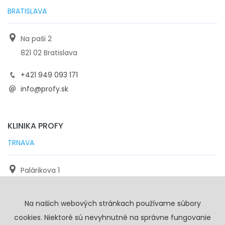
BRATISLAVA
Na paši 2
821 02 Bratislava
+421 949 093 171
info@profy.sk
KLINIKA PROFY
TRNAVA
Palárikova 1
971 01 Trnava
Na našich webových stránkach používame súbory
+421 905 117 923
cookies. Niektoré sú nevyhnutné na správne fungovanie
info@profy.sk