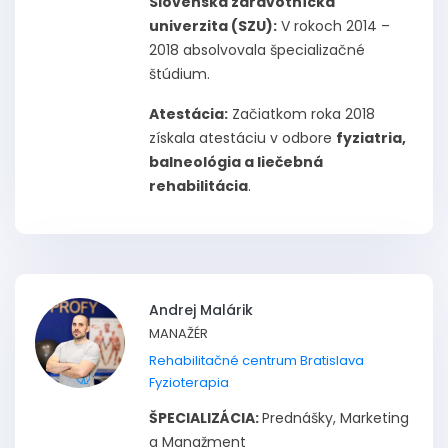
Slovenská zdravotnícka
univerzita (SZU):
V rokoch 2014 –
2018 absolvovala špecializačné
štúdium.
Atestácia:
Začiatkom roka 2018
získala atestáciu v odbore
fyziatria,
balneológia a liečebná
rehabilitácia
.
Andrej Malárik
MANAŽÉR
Rehabilitačné centrum Bratislava
Fyzioterapia
ŠPECIALIZÁCIA:
Prednášky, Marketing
a Manažment