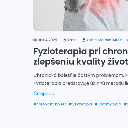
08.04.2025
3 min
Andrej Malárik
,
MUDr. Jo
Fyzioterapia pri chron
zlepšeniu kvality živo
Chronická bolesť je častým problémom, kt
Fyzioterapia predstavuje účinnú metódu li
Čítaj viac
#chronická bolesť
#fyzioterapia
#Fibromyalgia
#a