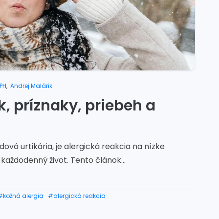
MPH
,
Andrej Malárik
k, príznaky, priebeh a
ová urtikária, je alergická reakcia na nízke
aždodenný život. Tento článok...
#kožná alergia
#alergická reakcia