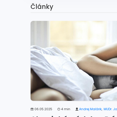
Články
06.05.2025
4 min
Andrej Malárik
,
MUDr. Jo