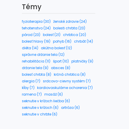
Témy
fyzioterapia (30)
ženské zdravie (24)
tehotenstvo (24)
bolesti chrbta (23)
pôrod (23)
bolesť (21)
chrbtica (20)
bolesť hlavy (19)
pohyb (16)
chrbát (14)
diéta (14)
akútna bolesť (12)
správne držanie tela (12)
rehabilitácia (11)
šport (10)
platničky (9)
držanie tela (9)
absces (8)
bolesť chrbta (8)
krčná chrbtica (8)
alergia (7)
srdcovo-cievny systém (7)
kĺby (7)
kardiovaskulárne ochorenia (7)
rameno (7)
masáž (6)
seknutie v krížoch liečba (6)
seknutie v krížoch (6)
artróza (6)
seknutie v chrbte (6)