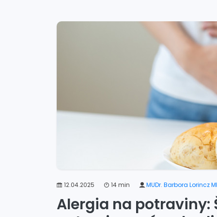
12.04.2025
14 min
MUDr. Barbora Lorincz M
Alergia na potraviny: 