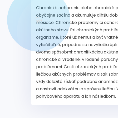
Chronické ochorenie alebo chronické 
obyčajne začína a akumuluje dlhšiu dob
mesiace. Chronické problémy či ochor
akútneho stavu. Pri chronických prob
organizme, ktoré už nemusia byť vratné. 
vyliečiteľné, prípadne sa nevyliečia úp
dvoma spôsobmi: chronifikáciou akútne
chronické či vrodené. Vrodené poruchy
problémami. Časti chronických problé
liečbou akútnych problémov a tak zabrán
vždy dôležité získať podrobnú anamnézu
a nastaviť adekvátnu a správnu liečbu
pohybového aparátu a ich následkom.