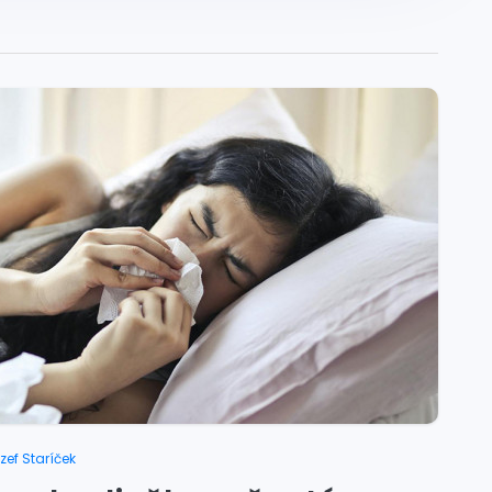
zef Staríček