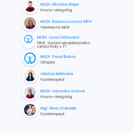
MUDr. Miroslav Bajer
Imuno-alergológ
MUDr. Barbora Lorincz MPH
Všeobecný lekár
MUDr. Lucia Višňovská
FBLR , Garant rehabilitačného
centra Profy v TT
MUDr. Pavol Bukva
Ortopéd
Viktória Měřinská
Fyzioterapeut
MUDr. Veronika Urdová
Imuno-alergológ
Mgr. Nina Ondrášik
Fyzioterapeut