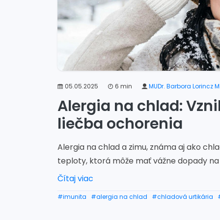
05.05.2025
6 min
MUDr. Barbora Lorincz 
Alergia na chlad: Vzni
liečba ochorenia
Alergia na chlad a zimu, známa aj ako chlad
teploty, ktorá môže mať vážne dopady na k
Čítaj viac
#imunita
#alergia na chlad
#chladová urtikária