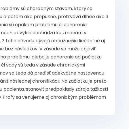
problémy sú chorobným stavom, ktorý sa
u a potom ako prepukne, pretrváva dlhšie ako 3
enia sú opakom problému či ochorenia
lémoch obvykle dochádza ku zmenám v
Z toho dôvodu bývajú obtiažnejšie liečiteľné aj
lne bez následkov. V zásade sa môžu objaviť
ho problému, alebo je ochorenie od počiatku
 či vady sú teda v zásade chronickými
mov sa teda dá predísť adekvátne nastavenou
iť následnej chronifikácii. Na začiatku je preto
 pacienta, stanoviť predpoklady zdroja ťažkostí
. V Profy sa venujeme aj chronickým problémom