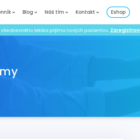
nník
Blog
Náš tím
Kontakt
Eshop
 všeobecného lekára prijíma nových pacientov.
Zaregistrov
émy