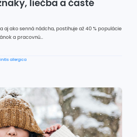
znaky, liečba a časté
ma aj ako senná nádcha, postihuje až 40 % populácie
pánok a pracovnú...
initis allergica