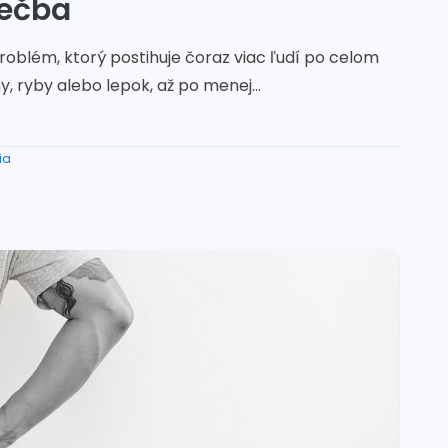
iečba
problém, ktorý postihuje čoraz viac ľudí po celom
, ryby alebo lepok, až po menej...
ia