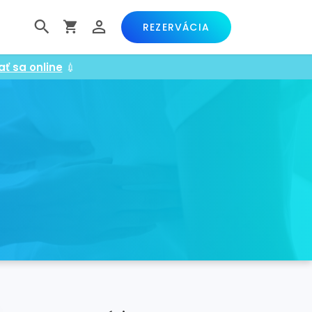
REZERVÁCIA
ať sa online
💉