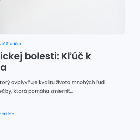
zef Staríček
ickej bolesti: Kľúč k
ta
orý ovplyvňuje kvalitu života mnohých ľudí.
ečby, ktorá pomáha zmierniť...
rtritída