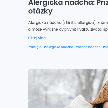
Alergická nádcha: Prí
otázky
Alergická nádcha (rhinitis allergica), zná
a môže výrazne ovplyvniť kvalitu života, s
Čítaj viac
#alergia
#alergická nádcha
#senná nádcha
#rh