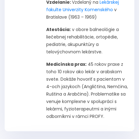
Vzdelanie:
Vzdelaný na
Lekárskej
fakulte Univerzity Komenského
v
Bratislave (1963 – 1969)
Atestácia:
v obore balneológie a
liečebnej rehabilitácie, ortopédie,
pediatrie, akupunktúry a
telovýchovnom lekárstve.
Medicínska prax:
45 rokov praxe z
toho 10 rokov ako lekár v arabskom
svete. Dokáže hovoriť s pacientom v
4-och jazykoch (Angličtina, Nemčina,
Ruština a Arabčina). Problematike sa
venuje komplexne v spolupráci s
lekármi, fyzioterapeutmi a inými
odborníkmi v rámci PROFY.