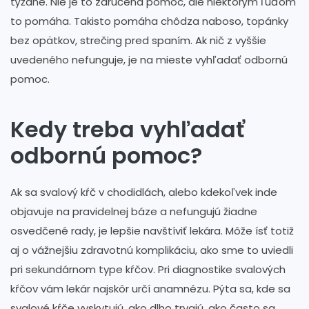
týždne. Nie je to zaručená pomoc, ale niektorým ľuďom
to pomáha. Takisto pomáha chôdza naboso, topánky
bez opätkov, strečing pred spaním. Ak nič z vyššie
uvedeného nefunguje, je na mieste vyhľadať odbornú
pomoc.
Kedy treba vyhľadať
odbornú pomoc?
Ak sa svalový kŕč v chodidlách, alebo kdekoľvek inde
objavuje na pravidelnej báze a nefungujú žiadne
osvedčené rady, je lepšie navštíviť lekára. Môže ísť totiž
aj o vážnejšiu zdravotnú komplikáciu, ako sme to uviedli
pri sekundárnom type kŕčov. Pri diagnostike svalových
kŕčov vám lekár najskôr určí anamnézu. Pýta sa, kde sa
svalové kŕče vyskytujú, ako dlho trvajú, ako často sa