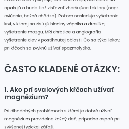
opakujú a bude tiež zisťovať zhoršujúce faktory (napr.
cvičenie, bežná chôdza). Potom nasleduje vyšetrenie
krvi, v ktorej sa zisťujú hladiny vápnika a draslíka,
vyšetrenie mozgu, MRI chrbtice a angiografia –
vyšetrenie ciev v postihnutej oblasti. Čo sa týka liekov,
pri kŕčoch sa zvyknú užívať spazmolytiká.
ČASTO KLADENÉ OTÁZKY:
1. Ako pri svalových kŕčoch užívať
magnézium?
Pri dlhodobých problémoch s kŕčmi je dobré užívať
magnézium pravidelne každý deň, prípadne aspoň pri
zvýšenej fyzickej záťaži.