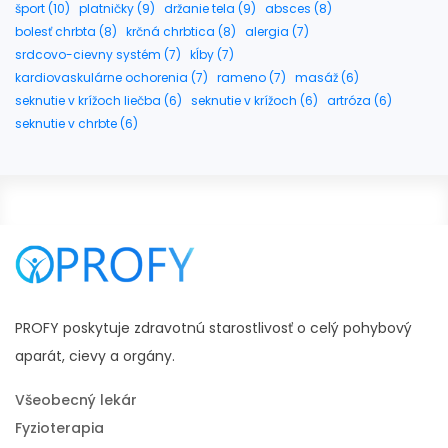
šport (10)
platničky (9)
držanie tela (9)
absces (8)
bolesť chrbta (8)
krčná chrbtica (8)
alergia (7)
srdcovo-cievny systém (7)
kĺby (7)
kardiovaskulárne ochorenia (7)
rameno (7)
masáž (6)
seknutie v krížoch liečba (6)
seknutie v krížoch (6)
artróza (6)
seknutie v chrbte (6)
PROFY poskytuje zdravotnú starostlivosť o celý pohybový
aparát, cievy a orgány.
Všeobecný lekár
Fyzioterapia