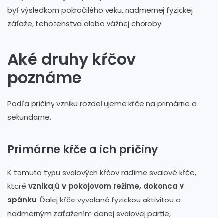
byť výsledkom pokročilého veku, nadmernej fyzickej
záťaže, tehotenstva alebo vážnej choroby.
Aké druhy kŕčov
poznáme
Podľa príčiny vzniku rozdeľujeme kŕče na primárne a
sekundárne.
Primárne kŕče a ich príčiny
K tomuto typu svalových kŕčov radíme svalové kŕče,
ktoré
vznikajú v pokojovom režime, dokonca v
spánku
. Ďalej kŕče vyvolané fyzickou aktivitou a
nadmerným zaťažením danej svalovej partie,