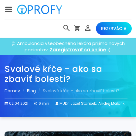
REZERVÁCIA
🩺 Ambulancia všeobecného lekára prijíma nových
pacientov.
Zaregistrovať sa online
💉
Svalové kŕče - ako sa
zbaviť bolesti?
Domov
Blog
Svalové kŕče - ako sa zbaviť bolesti?
02.04.2021
6 min
MUDr. Jozef Staríček
,
Andrej Malárik