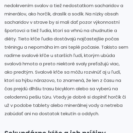
nedokrvením svalov a tiež nedostatkom sacharidov a
minerálov, ako horčík, draslík a sodík. Na nízky obsah
sacharidov v strave by si mali dať pozor výkonnostní
športovci a tiež ľudia, ktorí sa vrhnú na chudnutie a
diéty. Tieto kŕče ľudia dostávajú najčastejšie počas
tréningu a nepomáha im ani teplé počasie. Takisto sem
radíme svalové kŕče u starších ľudí, ktorým ubúda
svalová hmota a preto niektoré svaly preťažujú viac,
ako predtým. Svalové kŕče sa môžu rozvinúť aj u ľudí,
ktorí sa hýbu nárazovo, to znamená, že len z času na
čas prejdú dlhšiu trasu bicyklom alebo sa vyberú na
celodennú pešiu túru. Vtedy je dobré si doplniť horčík či
už v podobe tablety alebo minerálnej vody a netreba
zabúdať ani na dostatok tekutín a oddych.