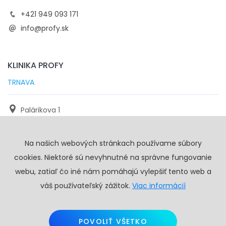
+421 949 093 171
info@profy.sk
KLINIKA PROFY
TRNAVA
Palárikova 1
971 01 Trnava
Na našich webových stránkach používame súbory
+421 905 117 923
cookies. Niektoré sú nevyhnutné na správne fungovanie
info@profy.sk
webu, zatiaľ čo iné nám pomáhajú vylepšiť tento web a
váš používateľský zážitok.
Viac informácií
POVOLIŤ VŠETKO