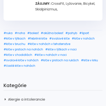
ZÁUJMY:
CrossFit, Lyžovanie, Bicykel,
Skialpinizmus,
#ruka
#noha
#bolesť
#akútna bolesť
#pohyb
#šport
#kŕče v lýtkach
#febrilné kŕče
#svalové kŕče
#kŕče v nohách
#kŕče v bruchu
#kŕče v nohách v tehotenstve
#kŕče v prstoch na nohách
#kŕče v lýtkach v noci
#kŕče v chodidlách
#kŕče v nohách v noci
#svalové kŕče v nohách
#kŕče v prstoch na rukách
#kŕče v krku
#časté kŕče v nohách
Kategórie
Alergie a intolerancie