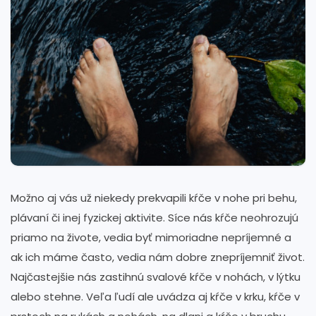
Možno aj vás už niekedy prekvapili kŕče v nohe pri behu,
plávaní či inej fyzickej aktivite. Síce nás kŕče neohrozujú
priamo na živote, vedia byť mimoriadne nepríjemné a
ak ich máme často, vedia nám dobre znepríjemniť život.
Najčastejšie nás zastihnú svalové kŕče v nohách, v lýtku
alebo stehne. Veľa ľudí ale uvádza aj kŕče v krku, kŕče v