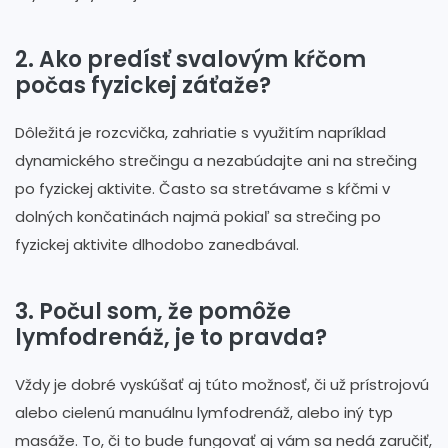
2. Ako predísť svalovým kŕčom
počas fyzickej záťaže?
Dôležitá je rozcvička, zahriatie s využitím napríklad
dynamického strečingu a nezabúdajte ani na strečing
po fyzickej aktivite. Často sa stretávame s kŕčmi v
dolných končatinách najmä pokiaľ sa strečing po
fyzickej aktivite dlhodobo zanedbával.
3. Počul som, že pomôže
lymfodrenáž, je to pravda?
Vždy je dobré vyskúšať aj túto možnosť, či už prístrojovú
alebo cielenú manuálnu lymfodrenáž, alebo iný typ
masáže. To, či to bude fungovať aj vám sa nedá zaručiť,