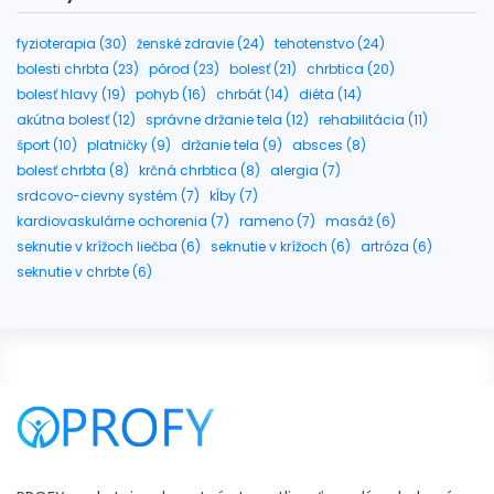
fyzioterapia (30)
ženské zdravie (24)
tehotenstvo (24)
bolesti chrbta (23)
pôrod (23)
bolesť (21)
chrbtica (20)
bolesť hlavy (19)
pohyb (16)
chrbát (14)
diéta (14)
akútna bolesť (12)
správne držanie tela (12)
rehabilitácia (11)
šport (10)
platničky (9)
držanie tela (9)
absces (8)
bolesť chrbta (8)
krčná chrbtica (8)
alergia (7)
srdcovo-cievny systém (7)
kĺby (7)
kardiovaskulárne ochorenia (7)
rameno (7)
masáž (6)
seknutie v krížoch liečba (6)
seknutie v krížoch (6)
artróza (6)
seknutie v chrbte (6)