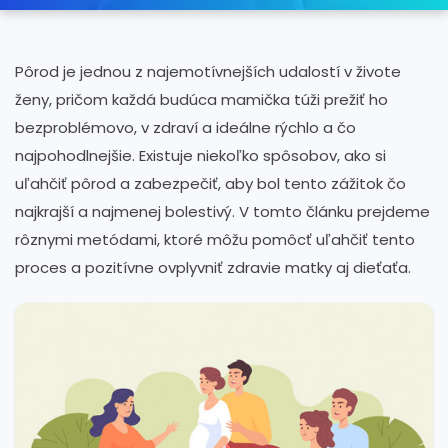
Pôrod je jednou z najemotívnejších udalostí v živote
ženy, pričom každá budúca mamička túži prežiť ho
bezproblémovo, v zdraví a ideálne rýchlo a čo
najpohodlnejšie. Existuje niekoľko spôsobov, ako si
uľahčiť pôrod a zabezpečiť, aby bol tento zážitok čo
najkrajší a najmenej bolestivý. V tomto článku prejdeme
rôznymi metódami, ktoré môžu pomôcť uľahčiť tento
proces a pozitívne ovplyvniť zdravie matky aj dieťaťa.