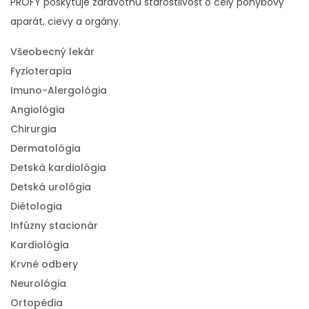
PROFY poskytuje zdravotnú starostlivosť o celý pohybový
aparát, cievy a orgány.
Všeobecný lekár
Fyzioterapia
Imuno-Alergológia
Angiológia
Chirurgia
Dermatológia
Detská kardiológia
Detská urológia
Diétologia
Infúzny stacionár
Kardiológia
Krvné odbery
Neurológia
Ortopédia