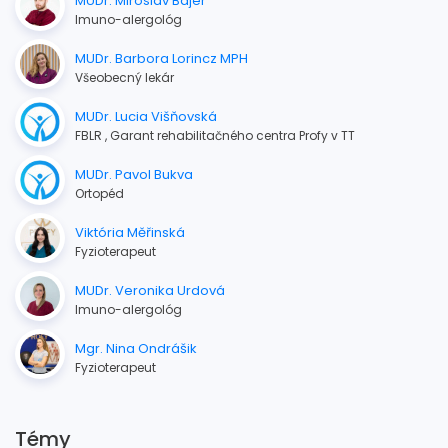
MUDr. Miroslav Bajer
Imuno-alergológ
MUDr. Barbora Lorincz MPH
Všeobecný lekár
MUDr. Lucia Višňovská
FBLR , Garant rehabilitačného centra Profy v TT
MUDr. Pavol Bukva
Ortopéd
Viktória Měřinská
Fyzioterapeut
MUDr. Veronika Urdová
Imuno-alergológ
Mgr. Nina Ondrášik
Fyzioterapeut
Témy