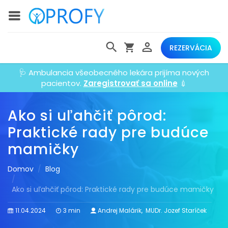
REZERVÁCIA
🩺 Ambulancia všeobecného lekára prijíma nových
pacientov.
Zaregistrovať sa online
💉
Ako si uľahčiť pôrod:
Praktické rady pre budúce
mamičky
Domov
Blog
Ako si uľahčiť pôrod: Praktické rady pre budúce mamičky
11.04.2024
3 min
Andrej Malárik
,
MUDr. Jozef Staríček