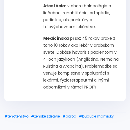
Atestácia:
v obore balneológie a
liečebnej rehabilitácie, ortopédie,
pediatrie, akupunktúry a
telovýchovnom lekárstve.
Medicínska prax:
45 rokov praxe z
toho 10 rokov ako lekár v arabskom
svete. Dokáže hovoriť s pacientom v
4-och jazykoch (Angličtina, Nemčina,
Ruština a Arabčina). Problematike sa
venuje komplexne v spolupráci s
lekármi, fyzioterapeutmi a inými
odborníkmi v rámci PROFY.
#tehotenstvo
#ženské zdravie
#pôrod
#budúce mamičky