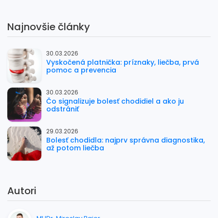
Najnovšie články
30.03.2026
Vyskočená platnička: príznaky, liečba, prvá
pomoc a prevencia
30.03.2026
Čo signalizuje bolesť chodidiel a ako ju
odstrániť
29.03.2026
Bolesť chodidla: najprv správna diagnostika,
až potom liečba
Autori