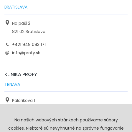
BRATISLAVA
Na paši 2
821 02 Bratislava
+421 949 093 171
info@profy.sk
KLINIKA PROFY
TRNAVA
Palárikova 1
971 01 Trnava
Na našich webových stránkach používame súbory
+421 905 117 923
cookies. Niektoré sú nevyhnutné na správne fungovanie
info@profy.sk