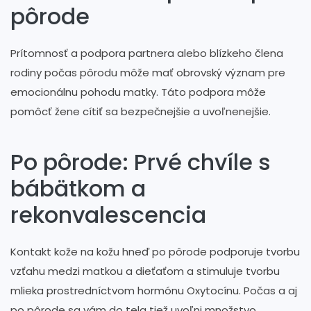
pôrode
Prítomnosť a podpora partnera alebo blízkeho člena
rodiny počas pôrodu môže mať obrovský význam pre
emocionálnu pohodu matky. Táto podpora môže
pomôcť žene cítiť sa bezpečnejšie a uvoľnenejšie.
Po pôrode: Prvé chvíle s
bábätkom a
rekonvalescencia
Kontakt kože na kožu hneď po pôrode podporuje tvorbu
vzťahu medzi matkou a dieťaťom a stimuluje tvorbu
mlieka prostredníctvom hormónu Oxytocínu. Počas a aj
po pôrode sa vám do tela tiež uvoľni množstvo