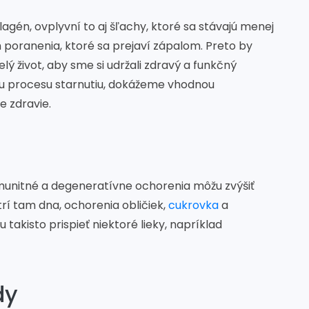
gén, ovplyvní to aj šľachy, ktoré sa stávajú menej
ch poranenia, ktoré sa prejaví zápalom. Preto by
lý život, aby sme si udržali zdravý a funkčný
u procesu starnutiu, dokážeme vhodnou
e zdravie.
imunitné a degeneratívne ochorenia môžu zvýšiť
rí tam dna, ochorenia obličiek,
cukrovka
a
u takisto prispieť niektoré lieky, napríklad
dy