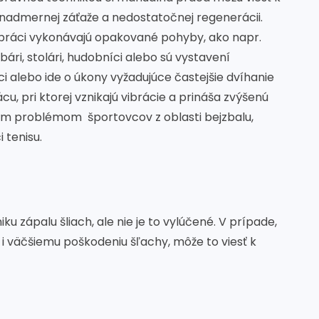
u nadmernej záťaže a nedostatočnej regenerácii.
 v práci vykonávajú opakované pohyby, ako napr.
ri, stolári, hudobníci alebo sú vystavení
 alebo ide o úkony vyžadujúce častejšie dvíhanie
ácu, pri ktorej vznikajú vibrácie a prináša zvýšenú
tým problémom športovcov z oblasti bejzbalu,
i tenisu.
ku zápalu šliach, ale nie je to vylúčené. V prípade,
 i väčšiemu poškodeniu šľachy, môže to viesť k