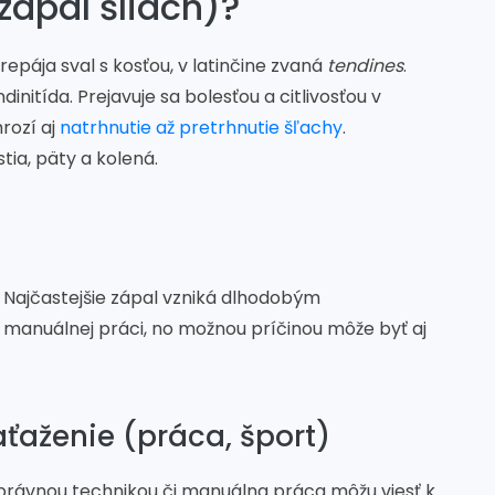
(zápal šliach)?
repája sval s kosťou, v latinčine zvaná
tendines
.
initída. Prejavuje sa bolesťou a citlivosťou v
rozí aj
natrhnutie až pretrhnutie šľachy
.
tia, päty a kolená.
h. Najčastejšie zápal vzniká dlhodobým
manuálnej práci, no možnou príčinou môže byť aj
aženie (práca, šport)
právnou technikou či manuálna práca môžu viesť k