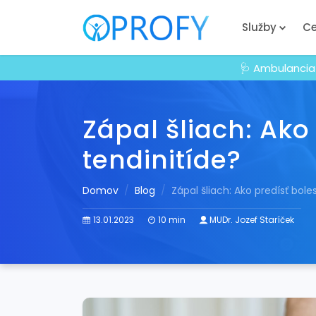
Služby
Ce
🩺 Ambulancia
Zápal šliach: Ako 
tendinitíde?
Domov
Blog
Zápal šliach: Ako predísť boles
13.01.2023
10 min
MUDr. Jozef Staríček