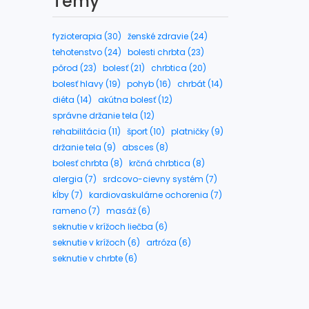
Témy
fyzioterapia (30)
ženské zdravie (24)
tehotenstvo (24)
bolesti chrbta (23)
pôrod (23)
bolesť (21)
chrbtica (20)
bolesť hlavy (19)
pohyb (16)
chrbát (14)
diéta (14)
akútna bolesť (12)
správne držanie tela (12)
rehabilitácia (11)
šport (10)
platničky (9)
držanie tela (9)
absces (8)
bolesť chrbta (8)
krčná chrbtica (8)
alergia (7)
srdcovo-cievny systém (7)
kĺby (7)
kardiovaskulárne ochorenia (7)
rameno (7)
masáž (6)
seknutie v krížoch liečba (6)
seknutie v krížoch (6)
artróza (6)
seknutie v chrbte (6)