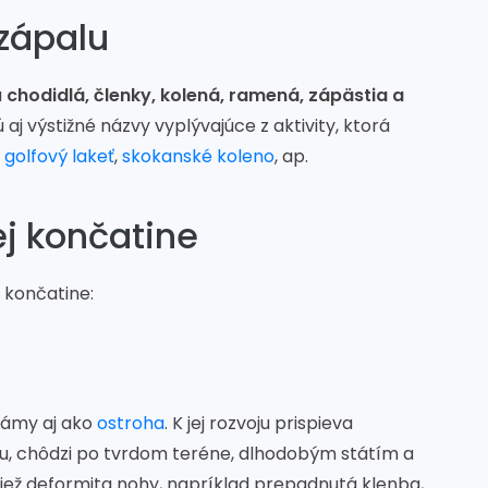
 zápalu
ú
chodidlá, členky, kolená, ramená, zápästia a
aj výstižné názvy vyplývajúce z aktivity, ktorá
,
golfový lakeť
,
skokanské koleno
, ap.
ej končatine
j končatine:
známy aj ako
ostroha
. K jej rozvoju prispieva
u, chôdzi po tvrdom teréne, dlhodobým státím a
iež deformita nohy, napríklad prepadnutá klenba,