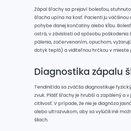
Zápal šľachy sa prejaví bolesťou, stuhnu
šľacha upína na kosť. Pacienti ju väčšinou
pohybe danej končatiny alebo kĺbu. Bolesť 
ostrá, v závislosti od spôsobu poškodenia
pálenia, začervenaním, opuchom, vyžaruj
dotyk teplá) a viditeľnou hrčkou v mieste 
Diagnostika zápalu š
Tendinitída sa zväčša diagnostikuje fyzi
zvuk. Plášť šľachy je hrubší a zapálený 
citlivosť. V prípade, že nie je diagnóza ja
alebo ultrazvukom, aby sa vylúčili iné mo
šliach.