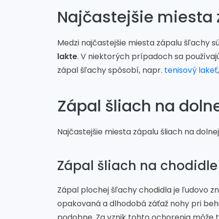
Najčastejšie miesta
Medzi najčastejšie miesta zápalu šľachy s
lakte
. V niektorých prípadoch sa používajú 
zápal šľachy spôsobí, napr.
tenisový lakeť
Zápal šliach na doln
Najčastejšie miesta zápalu šliach na dolne
Zápal šliach na chodidle
Zápal plochej šľachy chodidla je ľudovo 
opakovaná a dlhodobá záťaž nohy pri beh
podobne. Za vznik tohto ochorenia môže t