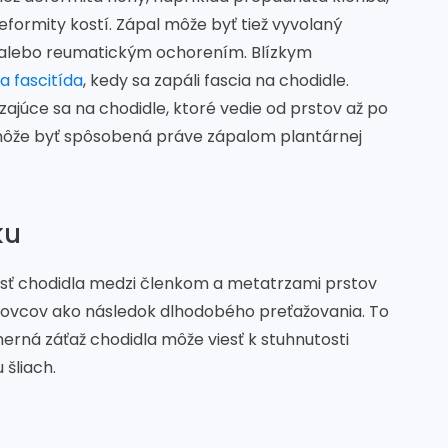
formity kostí. Zápal môže byť tiež vyvolaný
y alebo reumatickým ochorením. Blízkym
a fascitída
, kedy sa zapáli fascia na chodidle.
ajúce sa na chodidle, ktoré vedie od prstov až po
u môže byť spôsobená práve zápalom plantárnej
ku
časť chodidla medzi členkom a metatrzami prstov
ortovcov ako následok dlhodobého preťažovania. To
merná záťaž chodidla môže viesť k stuhnutosti
šliach.