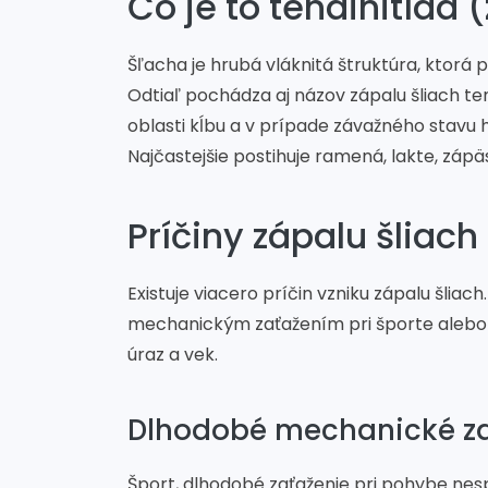
Čo je to tendinitída 
Šľacha je hrubá vláknitá štruktúra, ktorá p
Odtiaľ pochádza aj názov zápalu šliach tend
oblasti kĺbu a v prípade závažného stavu h
Najčastejšie postihuje ramená, lakte, zápäs
Príčiny zápalu šliach
Existuje viacero príčin vzniku zápalu šliac
mechanickým zaťažením pri športe alebo 
úraz a vek.
Dlhodobé mechanické zať
Šport, dlhodobé zaťaženie pri pohybe nes