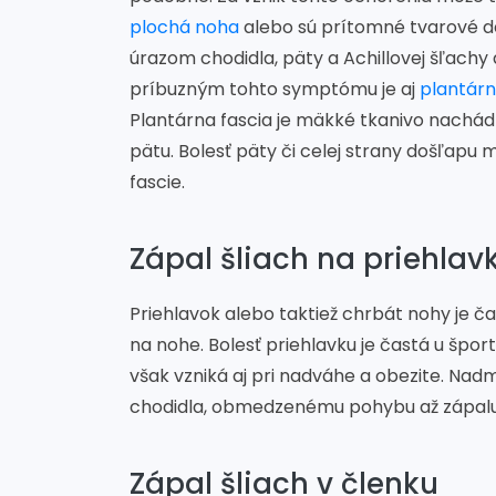
plochá noha
alebo sú prítomné tvarové de
úrazom chodidla, päty a Achillovej šľach
príbuzným tohto symptómu je aj
plantárn
Plantárna fascia je mäkké tkanivo nachádz
pätu. Bolesť päty či celej strany došľap
fascie.
Zápal šliach na priehlav
Priehlavok alebo taktiež chrbát nohy je 
na nohe. Bolesť priehlavku je častá u šp
však vzniká aj pri nadváhe a obezite. Nad
chodidla, obmedzenému pohybu až zápalu 
Zápal šliach v členku