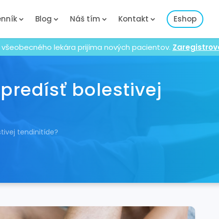
nník
Blog
Náš tím
Kontakt
Eshop
 všeobecného lekára prijíma nových pacientov.
Zaregistrov
predísť bolestivej
tivej tendinitíde?