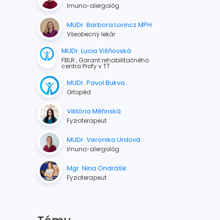
Imuno-alergológ
MUDr. Barbora Lorincz MPH
Všeobecný lekár
MUDr. Lucia Višňovská
FBLR , Garant rehabilitačného
centra Profy v TT
MUDr. Pavol Bukva
Ortopéd
Viktória Měřinská
Fyzioterapeut
MUDr. Veronika Urdová
Imuno-alergológ
Mgr. Nina Ondrášik
Fyzioterapeut