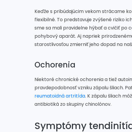
Keďže s pribúdajúcim vekom strácame kola
flexibilné. To predstavuje zvýšené riziko i
sme sa mali pravidelne hýbať a cvičiť po ce
pohybový aparát. Aj napriek prirodzeném
starostlivosťou zmierniť jeho dopad na naš
Ochorenia
Niektoré chronické ochorenia a tiež auto
pravdepodobnosť vzniku zápalu šliach. Pat
reumatoidná artritída
. K zápalu šliach môž
antibiotiká zo skupiny chinolónov.
Symptómy tendinití