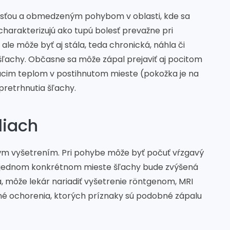
tosťou a obmedzeným pohybom v oblasti, kde sa
 charakterizujú ako tupú bolesť prevažne pri
ale môže byť aj stála, teda chronická, náhla či
 šľachy. Občasne sa môže zápal prejaviť aj pocitom
úcim teplom v postihnutom mieste (pokožka je na
pretrhnutia šľachy.
liach
ckým vyšetrením. Pri pohybe môže byť počuť vŕzgavý
a v jednom konkrétnom mieste šľachy bude zvýšená
sná, môže lekár nariadiť vyšetrenie röntgenom, MRI
žné ochorenia, ktorých príznaky sú podobné zápalu