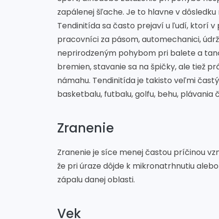
zapálenej šľache. Je to hlavne v dôsledk
Tendinitída sa často prejaví u ľudí, ktorí
pracovníci za pásom, automechanici, údržbá
neprirodzeným pohybom pri balete a tanci
bremien, stavanie sa na špičky, ale tiež pr
námahu. Tendinitída je takisto veľmi čas
basketbalu, futbalu, golfu, behu, plávania č
Zranenie
Zranenie je síce menej častou príčinou vzni
že pri úraze dôjde k mikronatrhnutiu alebo
zápalu danej oblasti.
Vek