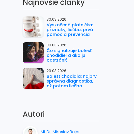
Najnovšie články
30.03.2026
Vyskočená platnička:
príznaky, liečba, prvá
pomoc a prevencia
30.03.2026
Čo signalizuje bolesť
chodidiel a ako ju
odstrániť
29.03.2026
Bolesť chodidla: najprv
správna diagnostika,
až potom liečba
Autori
MUDr. Miroslav Bajer