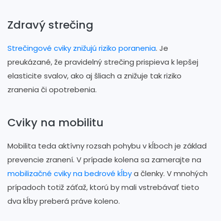
Zdravý strečing
Strečingové cviky znižujú riziko poranenia
. Je
preukázané, že pravidelný strečing prispieva k lepšej
elasticite svalov, ako aj šliach a znižuje tak riziko
zranenia či opotrebenia.
Cviky na mobilitu
Mobilita teda aktívny rozsah pohybu v kĺboch je základ
prevencie zranení. V prípade kolena sa zamerajte na
mobilizačné cviky na bedrové kĺby
a členky. V mnohých
prípadoch totiž záťaž, ktorú by mali vstrebávať tieto
dva kĺby preberá práve koleno.