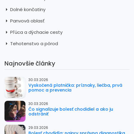
Dolné končatiny
Panvová oblasť
Pľúca a dýchacie cesty
Tehotenstvo a pôrod
Najnovšie články
30.03.2026
Vyskočená platnička: príznaky, liečba, prvá
pomoc a prevencia
30.03.2026
Čo signalizuje bolesť chodidiel a ako ju
odstrániť
29.03.2026
Bolesť chodidla: najprv správna diagnostika,