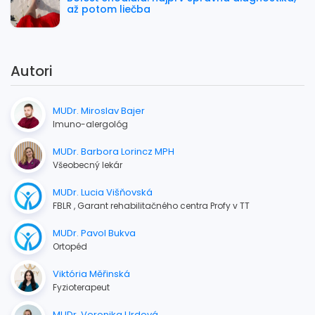
až potom liečba
Autori
MUDr. Miroslav Bajer
Imuno-alergológ
MUDr. Barbora Lorincz MPH
Všeobecný lekár
MUDr. Lucia Višňovská
FBLR , Garant rehabilitačného centra Profy v TT
MUDr. Pavol Bukva
Ortopéd
Viktória Měřinská
Fyzioterapeut
MUDr. Veronika Urdová