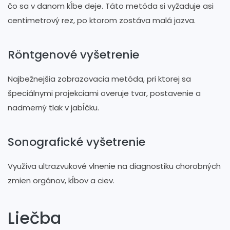
čo sa v danom kĺbe deje. Táto metóda si vyžaduje asi
centimetrový rez, po ktorom zostáva malá jazva.
Röntgenové vyšetrenie
Najbežnejšia zobrazovacia metóda, pri ktorej sa
špeciálnymi projekciami overuje tvar, postavenie a
nadmerný tlak v jabĺčku.
Sonografické vyšetrenie
Využíva ultrazvukové vlnenie na diagnostiku chorobných
zmien orgánov, kĺbov a ciev.
Liečba