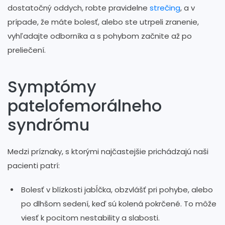
dostatočný oddych, robte pravidelne
strečing
, a v
prípade, že máte bolesť, alebo ste utrpeli zranenie,
vyhľadajte odborníka a s pohybom začnite až po
preliečení.
Symptómy
patelofemorálneho
syndrómu
Medzi príznaky, s ktorými najčastejšie prichádzajú naši
pacienti patrí:
Bolesť v blízkosti jabĺčka, obzvlášť pri pohybe, alebo
po dlhšom sedení, keď sú kolená pokrčené. To môže
viesť k pocitom nestability a slabosti.