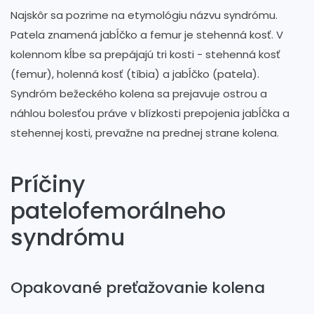
Najskôr sa pozrime na etymológiu názvu syndrómu.
Patela znamená jabĺčko a femur je stehenná kosť. V
kolennom kĺbe sa prepájajú tri kosti - stehenná kosť
(femur), holenná kosť (tíbia) a jabĺčko (patela).
Syndróm bežeckého kolena sa prejavuje ostrou a
náhlou bolesťou práve v blízkosti prepojenia jabĺčka a
stehennej kosti, prevažne na prednej strane kolena.
Príčiny
patelofemorálneho
syndrómu
Opakované preťažovanie kolena