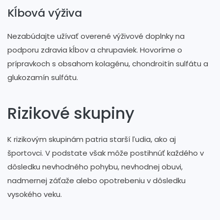
Kĺbová výživa
Nezabúdajte užívať overené výživové doplnky na
podporu zdravia kĺbov a chrupaviek. Hovoríme o
prípravkoch s obsahom kolagénu, chondroitín sulfátu a
glukozamín sulfátu.
Rizikové skupiny
K rizikovým skupinám patria starší ľudia, ako aj
športovci. V podstate však môže postihnúť každého v
dôsledku nevhodného pohybu, nevhodnej obuvi,
nadmernej záťaže alebo opotrebeniu v dôsledku
vysokého veku.