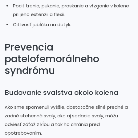
Pocit trenia, pukanie, praskanie a vŕzganie v kolene
pri jeho extenzii a flexii.
Citlivosť jabĺčka na dotyk.
Prevencia
patelofemorálneho
syndrómu
Budovanie svalstva okolo kolena
Ako sme spomenuli vyššie, dostatočne silné predné a
zadné stehenná svaly, ako aj sedacie svaly, môžu
odviesť záťaž z kĺbu a tak ho chránia pred
opotrebovaním.