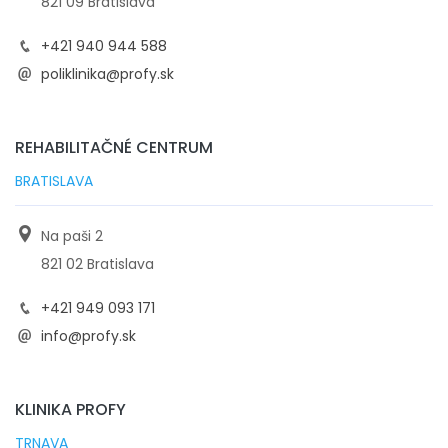
821 09 Bratislava
+421 940 944 588
poliklinika@profy.sk
REHABILITAČNÉ CENTRUM
BRATISLAVA
Na paši 2
821 02 Bratislava
+421 949 093 171
info@profy.sk
KLINIKA PROFY
TRNAVA