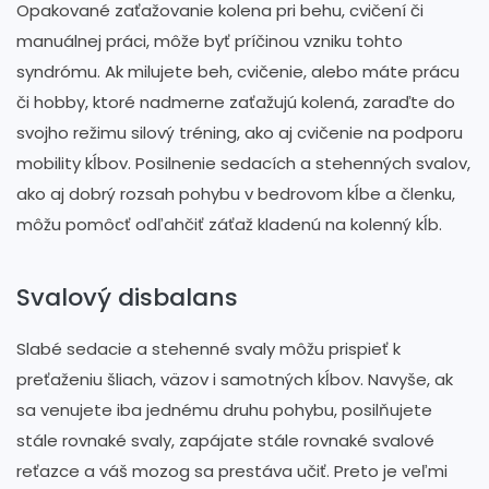
Opakované zaťažovanie kolena pri behu, cvičení či
manuálnej práci, môže byť príčinou vzniku tohto
syndrómu. Ak milujete beh, cvičenie, alebo máte prácu
či hobby, ktoré nadmerne zaťažujú kolená, zaraďte do
svojho režimu silový tréning, ako aj cvičenie na podporu
mobility kĺbov. Posilnenie sedacích a stehenných svalov,
ako aj dobrý rozsah pohybu v bedrovom kĺbe a členku,
môžu pomôcť odľahčiť záťaž kladenú na kolenný kĺb.
Svalový disbalans
Slabé sedacie a stehenné svaly môžu prispieť k
preťaženiu šliach, väzov i samotných kĺbov. Navyše, ak
sa venujete iba jednému druhu pohybu, posilňujete
stále rovnaké svaly, zapájate stále rovnaké svalové
reťazce a váš mozog sa prestáva učiť. Preto je veľmi