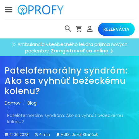
REZERVÁCIA
🩺 Ambulancia všeobecného lekára prijíma nových
pacientov.
Zaregistrovať sa online
💉
Patelofemorálny syndróm:
Ako sa vyhnúť bežeckému
kolenu?
Domov
Blog
Patelofemorálny syndróm: Ako sa vyhnúť bežeckému
kolenu?
21.06.2023
4 min
MUDr. Jozef Staríček