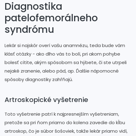
Diagnostika
patelofemorálneho
syndrómu
Lekár si najskôr overí vašu anamnézu, teda bude vám
klásť otázky - ako dlho vás to bolí, pri akom pohybe
bolesť cítite, akým spôsobom sa hýbete, či ste utrpeli
nejaké zranenie, alebo pád, ap. Ďalšie nápomocné
spôsoby diagnostiky zahŕňajú.
Artroskopické vyšetrenie
Toto vyšetrenie patrí k najpresnejším vyšetreniam,
pretože sa pri ňom priamo do kolena zavedie do kĺbu
artroskop, čo je súbor šošoviek, takže lekár priamo vidí,