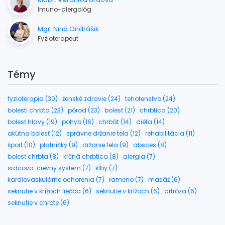
Imuno-alergológ
Mgr. Nina Ondrášik
Fyzioterapeut
Témy
fyzioterapia (30)
ženské zdravie (24)
tehotenstvo (24)
bolesti chrbta (23)
pôrod (23)
bolesť (21)
chrbtica (20)
bolesť hlavy (19)
pohyb (16)
chrbát (14)
diéta (14)
akútna bolesť (12)
správne držanie tela (12)
rehabilitácia (11)
šport (10)
platničky (9)
držanie tela (9)
absces (8)
bolesť chrbta (8)
krčná chrbtica (8)
alergia (7)
srdcovo-cievny systém (7)
kĺby (7)
kardiovaskulárne ochorenia (7)
rameno (7)
masáž (6)
seknutie v krížoch liečba (6)
seknutie v krížoch (6)
artróza (6)
seknutie v chrbte (6)