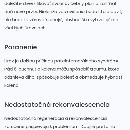
dôležité diverzifikovať svoje cvičebný plán a zahŕňať
doň nové prvky. Nielenže vás cvičenie bude stále baviť,
ale budete zároveň silnejší, ohybnejší a vytrvalejší na
všetkých úrovniach.
Poranenie
Úraz je ďalšou príčinou patelofemorálneho syndrómu.
Pád či buchnutie kolena môžu spôsobiť traumu, ktorá
odznieva dlho, spôsobuje bolesť a obmedzuje hybnosť
kolena.
Nedostatočná rekonvalescencia
Nedostatočná regenerácia a rekonvalescencia
zaručene prispievajú k problémom. Dbajte preto na