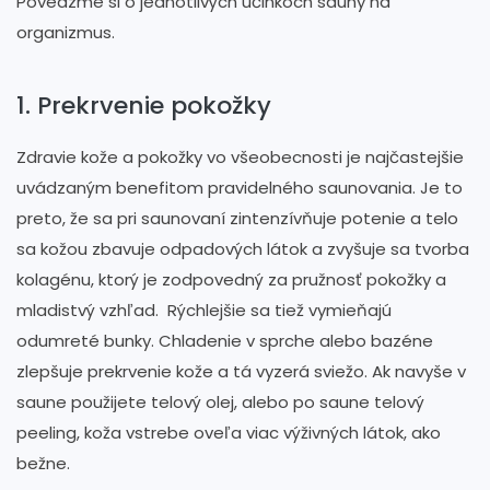
Povedzme si o jednotlivých účinkoch sauny na
organizmus.
1. Prekrvenie pokožky
Zdravie kože a pokožky vo všeobecnosti je najčastejšie
uvádzaným benefitom pravidelného saunovania. Je to
preto, že sa pri saunovaní zintenzívňuje potenie a telo
sa kožou zbavuje odpadových látok a zvyšuje sa tvorba
kolagénu, ktorý je zodpovedný za pružnosť pokožky a
mladistvý vzhľad. Rýchlejšie sa tiež vymieňajú
odumreté bunky. Chladenie v sprche alebo bazéne
zlepšuje prekrvenie kože a tá vyzerá sviežo. Ak navyše v
saune použijete telový olej, alebo po saune telový
peeling, koža vstrebe oveľa viac výživných látok, ako
bežne.