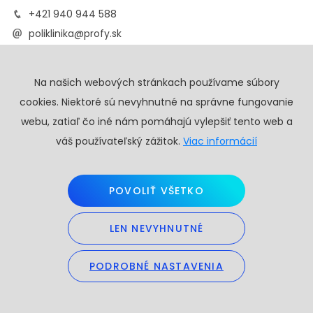
+421 940 944 588
poliklinika@profy.sk
Na našich webových stránkach používame súbory
REHABILITAČNÉ CENTRUM
cookies. Niektoré sú nevyhnutné na správne fungovanie
BRATISLAVA
webu, zatiaľ čo iné nám pomáhajú vylepšiť tento web a
váš používateľský zážitok.
Viac informácií
Na paši 2
821 02 Bratislava
POVOLIŤ VŠETKO
+421 949 093 171
info@profy.sk
LEN NEVYHNUTNÉ
PODROBNÉ NASTAVENIA
KLINIKA PROFY
TRNAVA