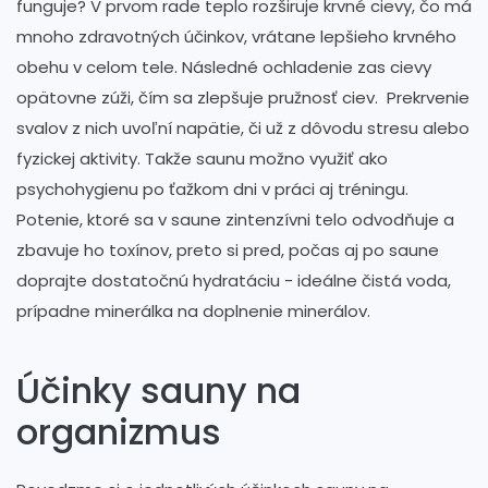
funguje? V prvom rade teplo rozširuje krvné cievy, čo má
mnoho zdravotných účinkov, vrátane lepšieho krvného
obehu v celom tele. Následné ochladenie zas cievy
opätovne zúži, čím sa zlepšuje pružnosť ciev. Prekrvenie
svalov z nich uvoľní napätie, či už z dôvodu stresu alebo
fyzickej aktivity. Takže saunu možno využiť ako
psychohygienu po ťažkom dni v práci aj tréningu.
Potenie, ktoré sa v saune zintenzívni telo odvodňuje a
zbavuje ho toxínov, preto si pred, počas aj po saune
doprajte dostatočnú hydratáciu - ideálne čistá voda,
prípadne minerálka na doplnenie minerálov.
Účinky sauny na
organizmus