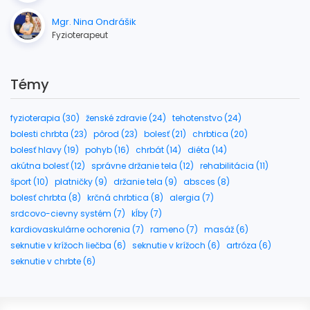
Mgr. Nina Ondrášik
Fyzioterapeut
Témy
fyzioterapia (30)
ženské zdravie (24)
tehotenstvo (24)
bolesti chrbta (23)
pôrod (23)
bolesť (21)
chrbtica (20)
bolesť hlavy (19)
pohyb (16)
chrbát (14)
diéta (14)
akútna bolesť (12)
správne držanie tela (12)
rehabilitácia (11)
šport (10)
platničky (9)
držanie tela (9)
absces (8)
bolesť chrbta (8)
krčná chrbtica (8)
alergia (7)
srdcovo-cievny systém (7)
kĺby (7)
kardiovaskulárne ochorenia (7)
rameno (7)
masáž (6)
seknutie v krížoch liečba (6)
seknutie v krížoch (6)
artróza (6)
seknutie v chrbte (6)