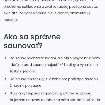
prudkému schladeniu a zvoľte radšej postupnú cestu.
Ak cítite, že vám v saune nie je dobre, okamžite ju
opustite.
Ako sa správne
saunovať?
Do sauny nechoďte hladní, ale ani s plným bruchom.
Ideálne pred saunou nejesť 1-2 hodiny a vyhnite sa
ťažkým jedlám.
Do sauny len triezvy! S alkoholom počkajte aspoň 1-
2 hodiny po saune.
Sauna vyčerpáva organizmus, cítime sa po nej
príjemne unavení a dobre sa nám spí. Nechoďte do