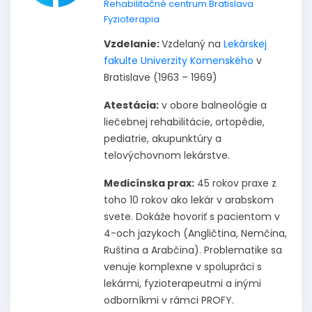
Rehabilitačné centrum Bratislava
Fyzioterapia
Vzdelanie:
Vzdelaný na
Lekárskej
fakulte Univerzity Komenského
v
Bratislave (1963 – 1969)
Atestácia:
v obore balneológie a
liečebnej rehabilitácie, ortopédie,
pediatrie, akupunktúry a
telovýchovnom lekárstve.
Medicínska prax:
45 rokov praxe z
toho 10 rokov ako lekár v arabskom
svete. Dokáže hovoriť s pacientom v
4-och jazykoch (Angličtina, Nemčina,
Ruština a Arabčina). Problematike sa
venuje komplexne v spolupráci s
lekármi, fyzioterapeutmi a inými
odborníkmi v rámci PROFY.