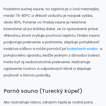
Podobná suchej saune, no teplota je o čosi miernejšia,
medzi 75-80°C a vlhkosť vzduchu je naopak vyššia,
okolo 80%. Potenie vo fínskej saune je relatívne
intenzívne už po krátkej dobe. Je to spôsobené práve
vlhkosťou, ktorá zvyšuje pocitovú teplotu. Fínska sauna
podporuje prekrvenie a prehriatie, zlepšuje pohyblivosť
svalstva a kĺbov a môže pomôcť pri
bolestiach svalov
a
pohybového aparátu, keďže jedným z dôvodov bolesti
môže byť aj nedostatočné prekrvenie. Naštartuje
vyplavenie toxínov a odpadových látok a zlepšuje
pružnosť a čistotu pokožky.
Parná sauna (Turecký kúpeľ)
Ako naznačuje názov, zdrojom tepla je vodná para,