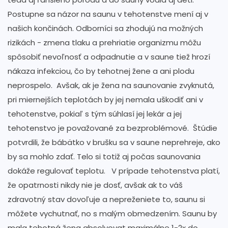
Postupne sa názor na saunu v tehotenstve mení aj v
našich končinách. Odborníci sa zhodujú na možných
rizikách - zmena tlaku a prehriatie organizmu môžu
spôsobiť nevoľnosť a odpadnutie a v saune tiež hrozí
nákaza infekciou, čo by tehotnej žene a ani plodu
neprospelo. Avšak, ak je žena na saunovanie zvyknutá,
pri miernejších teplotách by jej nemala uškodiť ani v
tehotenstve, pokiaľ s tým súhlasí jej lekár a jej
tehotenstvo je považované za bezproblémové. Štúdie
potvrdili, že bábätko v brušku sa v saune neprehreje, ako
by sa mohlo zdať. Telo si totiž aj počas saunovania
dokáže regulovať teplotu. V prípade tehotenstva platí,
že opatrnosti nikdy nie je dosť, avšak ak to váš
zdravotný stav dovoľuje a nepreženiete to, saunu si
môžete vychutnať, no s malým obmedzením. Saunu by
mala tehotná žena absolvovat maximálne 1-2x do