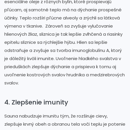
esenciálne oleje z rôznych bylín, ktoré prospievajú
pľúcam, aj samotné teplo má na dýchanie prospešné
účinky. Teplo rozšíri pľúcne alveoly a zrýchli sa látková
výmena v tkanive. Zároveň sa zvyšuje vylučovanie
hlienových žliaz, sliznica je tak lepšie zvlhčená a riasinky
epitelu sliznice sa rýchlejšie hýbu. Hlien sa lepšie
odstraňuje a zvyšuje sa tvorba imunoglobulínu A, ktorý
je dôležitý kvôli imunite. Uvoľnenie hladkého svalstva v
prieduškách zlepšuje dýchanie a prispieva k tomu aj
uvoľnenie kostrových svalov hrudníka a medzirebrových
svalov.
4. Zlepšenie imunity
Sauna nabudzuje imunitu tým, že rozširuje cievy,
zlepšuje krvný obeh a obranou tela voči teplu je potenie