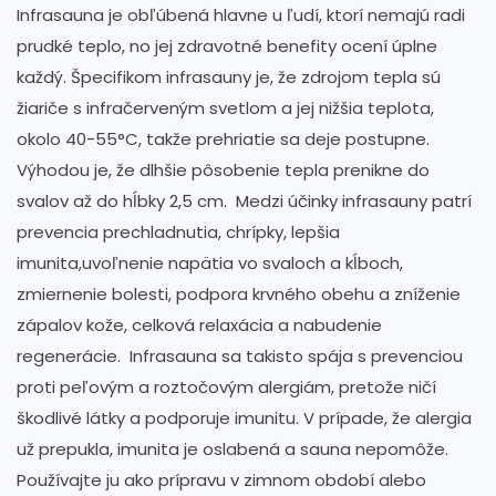
Infrasauna je obľúbená hlavne u ľudí, ktorí nemajú radi
prudké teplo, no jej zdravotné benefity ocení úplne
každý. Špecifikom infrasauny je, že zdrojom tepla sú
žiariče s infračerveným svetlom a jej nižšia teplota,
okolo 40-55°C, takže prehriatie sa deje postupne.
Výhodou je, že dlhšie pôsobenie tepla prenikne do
svalov až do hĺbky 2,5 cm. Medzi účinky infrasauny patrí
prevencia prechladnutia, chrípky, lepšia
imunita,uvoľnenie napätia vo svaloch a kĺboch,
zmiernenie bolesti, podpora krvného obehu a zníženie
zápalov kože, celková relaxácia a nabudenie
regenerácie. Infrasauna sa takisto spája s prevenciou
proti peľovým a roztočovým alergiám, pretože ničí
škodlivé látky a podporuje imunitu. V prípade, že alergia
už prepukla, imunita je oslabená a sauna nepomôže.
Používajte ju ako prípravu v zimnom období alebo