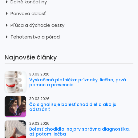
Dolné končatiny
Panvová oblasť
Pľúca a dýchacie cesty
Tehotenstvo a pôrod
Najnovšie články
30.03.2026
Vyskočená platnička: príznaky, liečba, prvá
pomoc a prevencia
30.03.2026
Čo signalizuje bolesť chodidiel a ako ju
odstrániť
29.03.2026
Bolesť chodidla: najprv správna diagnostika,
až potom liečba