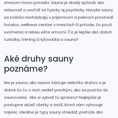
stresom hravo poradia. Sauna je skvelý spôsob ako
relaxovať a uvoľniť sa fyzicky aj psychicky. Navyše sauny
sa zväčša nachádzajú v príjemnom a peknom prostredí
hotelov, wellness centier v mestách či prírode, čo pocit
uvoľnenia a relaxu ešte umocní. Čo je lepšie ako dobrá
turistika, tréning či lyžovačka a sauna?
Aké druhy sauny
poznáme?
Nie je sauna, ako sauna. Existuje niekoľko druhov a je
dobré čo to o nich vedieť predtým, ako sa pustíte do
saunovania. Ako si vybrať tú správnu? Najlepšie je
postupne skúsiť všetky a zistiť, ktorá vám vyhovuje
najviac. Ideálne je typy sauny striedať, pretože ako