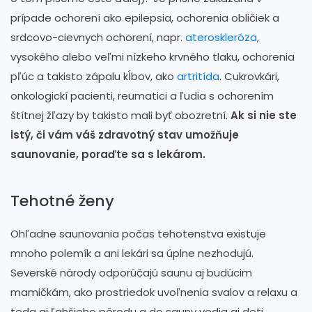
prípade ochorení ako epilepsia, ochorenia obličiek a
srdcovo-cievnych ochorení, napr.
ateroskleróza
,
vysokého alebo veľmi nízkeho krvného tlaku, ochorenia
pľúc a takisto zápalu kĺbov, ako
artritída
. Cukrovkári,
onkologickí pacienti, reumatici a ľudia s ochorením
štítnej žľazy by takisto mali byť obozretní.
Ak si nie ste
istý, či vám váš zdravotný stav umožňuje
saunovanie, poraďte sa s lekárom.
Tehotné ženy
Ohľadne saunovania počas tehotenstva existuje
mnoho polemík a ani lekári sa úplne nezhodujú.
Severské národy odporúčajú saunu aj budúcim
mamičkám, ako prostriedok uvoľnenia svalov a relaxu a
teda aj ľahšieho pôrodu a do sauny vodia aj deti.