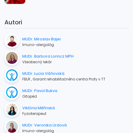
Autori
MUDr. Miroslav Bajer
Imuno-alergológ
MUDr. Barbora Lorincz MPH
Všeobecný lekár
MUDr. Lucia Višňovská
FBLR , Garant rehabilitačného centra Profy v TT
MUDr. Pavol Bukva
Ortopéd
Viktória Měřinská
Fyzioterapeut
MUDr. Veronika Urdová
Imuno-alergológ