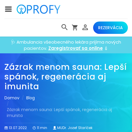
REZERVÁCIA
🩺 Ambulancia všeobecného lekára prijíma nových
pacientov.
Zaregistrovať sa online
💉
Zázrak menom sauna: Lepší
spánok, regenerácia aj
imunita
Domov
Blog
Zázrak menom sauna: Lepší spánok, regenerácia aj
imunita
13.07.2022
11 min
MUDr. Jozef Staríček