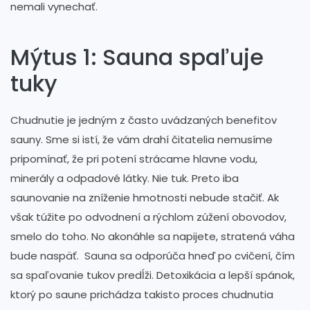
nemali vynechať.
Mýtus 1: Sauna spaľuje
tuky
Chudnutie je jedným z často uvádzaných benefitov
sauny. Sme si istí, že vám drahí čitatelia nemusíme
pripomínať, že pri potení strácame hlavne vodu,
minerály a odpadové látky. Nie tuk. Preto iba
saunovanie na zníženie hmotnosti nebude stačiť. Ak
však túžite po odvodnení a rýchlom zúžení obovodov,
smelo do toho. No akonáhle sa napijete, stratená váha
bude naspäť. Sauna sa odporúča hneď po cvičení, čím
sa spaľovanie tukov predĺži. Detoxikácia a lepší spánok,
ktorý po saune prichádza takisto proces chudnutia