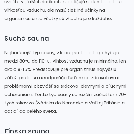
uvidíte v ďalších riadkoch, neodlišujú sa len teplotou a
vlhkosťou vzduchu, ale majú tiež iné účinky na
organizmus a nie všetky sú vhodné pre každého.
Suchá sauna
Najhorúcejší typ sauny, v ktorej sa teplota pohybuje
medzi 80°C do 110°C. Vlhkosť vzduchu je minimálna, len
okolo 8-15%. Predstavuje pre organizmus najvyššiu
záťaž, preto sa neodporúča ľuďom so zdravotnými
problémami, obzvlášť so srdcovo-cievnymi a pľúcnymi
ochoreniami. Tento typ sauny sa rozšíril začiatkom 70-
tych rokov zo Švédska do Nemecka a Veľkej Británie a
odtiaľ do celého sveta.
Fínska sauna