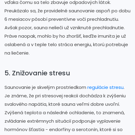
vďaka čomu sa telo zbavuje odpadových látok.
Preukázalo sa, že pravidelné saunovanie aspoň po dobu
6 mesiacov pôsobí preventívne voči prechladnutiu.
Avšak pozor, sauna nelieči už vzniknuté prechladnutie.
Práve naopak, mohlo by ho zhoršiť, keďže imunita je už
oslabená a v teple telo stráca energiu, ktorú potrebuje
na liečenie.
5. Znižovanie stresu
Saunovanie je skvelým prostriedkom
regulácie stresu
.
Je známe, že pri stresovej reakcii dochádza k zvýšeniu
svalového napätia, ktoré sauna veľmi dobre uvoľní.
Zvýšená teplota a následné ochladenie, to znamená,
zvládanie extrémnych situácií podporuje vyplavenie
hormónov šťastia - endorfíny a serotonín, ktoré si so