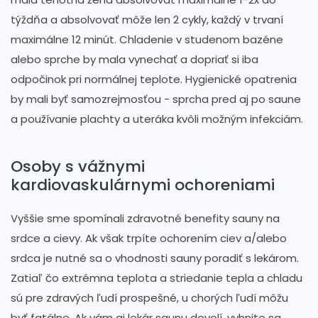
týždňa a absolvovať môže len 2 cykly, každý v trvaní
maximálne 12 minút. Chladenie v studenom bazéne
alebo sprche by mala vynechať a dopriať si iba
odpočinok pri normálnej teplote. Hygienické opatrenia
by mali byť samozrejmosťou - sprcha pred aj po saune
a používanie plachty a uteráka kvôli možným infekciám.
Osoby s vážnymi
kardiovaskulárnymi ochoreniami
Vyššie sme spomínali zdravotné benefity sauny na
srdce a cievy. Ak však trpíte ochorením ciev a/alebo
srdca je nutné sa o vhodnosti sauny poradiť s lekárom.
Zatiaľ čo extrémna teplota a striedanie tepla a chladu
sú pre zdravých ľudí prospešné, u chorých ľudí môžu
byť fatálne. Ak vám aj lekár saunu dovolí, vyhnite sa