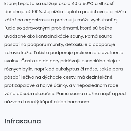
ktorej teplota sa udržuje okolo 40 a 50°C a vlhkosť
dosahuje až 100%. Jej nižšia teplota predstavuje aj nižšiu
záťaž na organizmus a preto si ju môžu vychutnať aj
ľudia so zdravotnými problémami, ktoré sú bežne
uvádzané ako kontraindikácie sauny. Parná sauna
pôsobí na podporu imunity, detoxikuje a podporuje
zdravie kože. Takisto podporuje prekrvenie a uvoľnenie
svalov. Často sa do pary pridávajú esenciálne oleje z
rôznych bylín, napríklad eukalyptus či mäta, takže para
pôsobí liečivo na dýchacie cesty, má dezinfekčné,
protizápalové a hojivé účinky, a v neposlednom rade
vôňa pôsobí relaxačne. Parnú saunu možno nájsť aj pod
názvom turecký kúpeľ alebo hammam.
Infrasauna