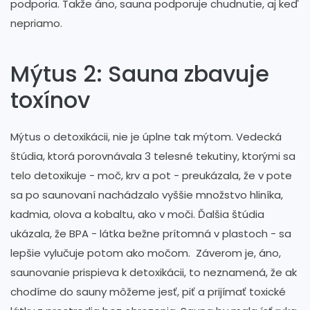
podporia. Takže áno, sauna podporuje chudnutie, aj keď
nepriamo.
Mýtus 2: Sauna zbavuje
toxínov
Mýtus o detoxikácii, nie je úplne tak mýtom. Vedecká
štúdia, ktorá porovnávala 3 telesné tekutiny, ktorými sa
telo detoxikuje - moč, krv a pot - preukázala, že v pote
sa po saunovaní nachádzalo vyššie množstvo hliníka,
kadmia, olova a kobaltu, ako v moči. Ďalšia štúdia
ukázala, že BPA - látka bežne prítomná v plastoch - sa
lepšie vylučuje potom ako močom. Záverom je, áno,
saunovanie prispieva k detoxikácii, to neznamená, že ak
chodíme do sauny môžeme jesť, piť a prijímať toxické