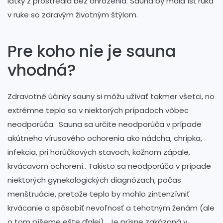
látky z prostredia bez ohrozenia. Sauna by mala ísť ruka
v ruke so zdravým životným štýlom.
Pre koho nie je sauna
vhodná?
Zdravotné účinky sauny si môžu užívať takmer všetci, no
extrémne teplo sa v niektorých prípadoch vôbec
neodporúča. Sauna sa určite neodporúča v prípade
akútneho vírusového ochorenia ako nádcha, chrípka,
infekcia, pri horúčkových stavoch, kožnom zápale,
krvácavom ochorení.. Takisto sa neodporúča v prípade
niektorých gynekologických diagnózach, počas
menštruácie, pretože teplo by mohlo zintenzívniť
krvácanie a spôsobiť nevoľnosť a tehotným ženám (ale
o tom píšeme ešte ďalej). Je prísne zakázaná v