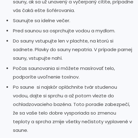
sauny, ak sa už unavený a vyčerpaný cítite, prípadne
vás čaká ešte šoférovania.
Saunujte sa idelne večer.
Pred saunou sa osprchujte vodou a mydlom.
Do sauny vstupujte len v plachte, na ktorú si
sadnete. Plavky do sauny nepatria. V prípade parnej
sauny, vstupujte nahí.
Počas saunovania si môžete masírovať telo,
podporíte uvoľnenie toxínov.
Po saune si najskôr opláchnite tvár studenou
vodou, dajte si sprchu a až potom vlezte do
ochladzovacieho bazéna. Toto poradie zabezpečí,
že sa vaše telo dobre vysporiada so zmenou
teploty a sprcha zmije všetky nečistoty vyplavené v
saune.