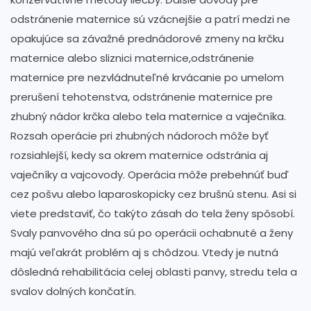
odstránenie maternice sú vzácnejšie a patrí medzi ne
opakujúce sa závažné prednádorové zmeny na krčku
maternice alebo sliznici maternice,odstránenie
maternice pre nezvládnuteľné krvácanie po umelom
prerušení tehotenstva, odstránenie maternice pre
zhubný nádor krčka alebo tela maternice a vaječníka.
Rozsah operácie pri zhubných nádoroch môže byť
rozsiahlejší, kedy sa okrem maternice odstránia aj
vaječníky a vajcovody. Operácia môže prebehnúť buď
cez pošvu alebo laparoskopicky cez brušnú stenu. Asi si
viete predstaviť, čo takýto zásah do tela ženy spôsobí.
Svaly panvového dna sú po operácii ochabnuté a ženy
majú veľakrát problém aj s chôdzou. Vtedy je nutná
dôsledná rehabilitácia celej oblasti panvy, stredu tela a
svalov dolných končatín.