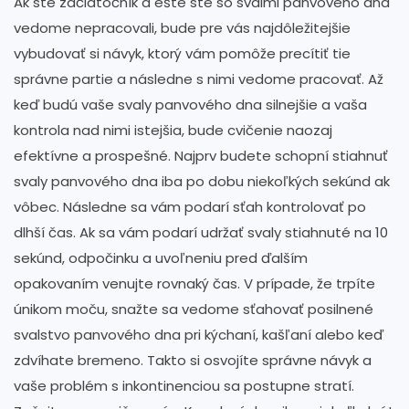
Ak ste začiatočník a ešte ste so svalmi panvového dna
vedome nepracovali, bude pre vás najdôležitejšie
vybudovať si návyk, ktorý vám pomôže precítiť tie
správne partie a následne s nimi vedome pracovať. Až
keď budú vaše svaly panvového dna silnejšie a vaša
kontrola nad nimi istejšia, bude cvičenie naozaj
efektívne a prospešné. Najprv budete schopní stiahnuť
svaly panvového dna iba po dobu niekoľkých sekúnd ak
vôbec. Následne sa vám podarí sťah kontrolovať po
dlhší čas. Ak sa vám podarí udržať svaly stiahnuté na 10
sekúnd, odpočinku a uvoľneniu pred ďalším
opakovaním venujte rovnaký čas. V prípade, že trpíte
únikom moču, snažte sa vedome sťahovať posilnené
svalstvo panvového dna pri kýchaní, kašľaní alebo keď
zdvíhate bremeno. Takto si osvojíte správne návyk a
vaše problém s inkontinenciou sa postupne stratí.