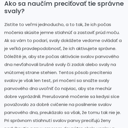
Ako sa naučím preciťovať tie správne
svaly?
Zistíte to veľmi jednoducho, a to tak, že ich počas
močenia skúsite jemne stiahnúť a zastaviť prúd moču.
Ak sa vám to podarí, svaly dokážete vedome ovládať a
je veľká pravdepodobnosť, že ich aktivujete správne.
Dôležité je, aby ste počas aktivácie svalov panvového
dna nevťahovali brušné svaly či zadok alebo svaly na
vnútornej strane stehien. Tentos pôsob precítenia
svalov je však len test, pri močení sa snažte svaly
panvového dna uvoľniť čo najviac, aby ste mechúr
dobre vyprázdnili. Prerušované močenie sa kedysi síce
považovalo za dobré cvičenie na posilnenie svalov
panvového dna, preukázalo sa však, že tomu tak nie je.
Pri správnom stiahnutí svalov panvy preciťujú ženy