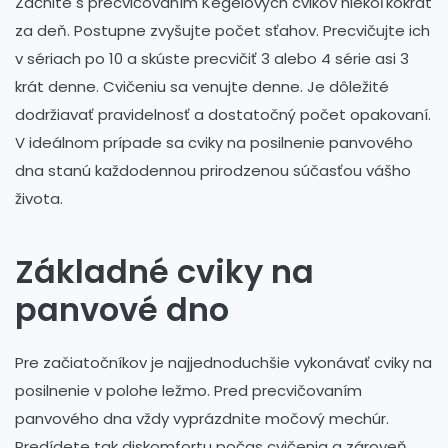
Začnite s precvičovaním Kegelových cvikov niekoľkokrát
za deň. Postupne zvyšujte počet sťahov. Precvičujte ich
v sériach po 10 a skúste precvičiť 3 alebo 4 série asi 3
krát denne. Cvičeniu sa venujte denne. Je dôležité
dodržiavať pravidelnosť a dostatočný počet opakovaní.
V ideálnom prípade sa cviky na posilnenie panvového
dna stanú každodennou prirodzenou súčasťou vášho
života.
Základné cviky na
panvové dno
Pre začiatočníkov je najjednoduchšie vykonávať cviky na
posilnenie v polohe ležmo. Pred precvičovaním
panvového dna vždy vyprázdnite močový mechúr.
Predídete tak diskomfortu počas cvičenia a zároveň