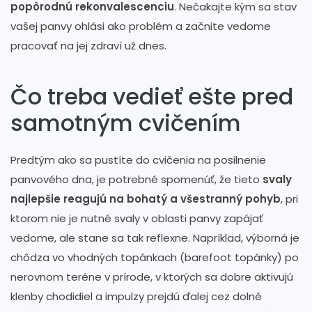
popôrodnú rekonvalescenciu
. Nečakajte kým sa stav
vašej panvy ohlási ako problém a začnite vedome
pracovať na jej zdraví už dnes.
Čo treba vedieť ešte pred
samotným cvičením
Predtým ako sa pustíte do cvičenia na posilnenie
panvového dna, je potrebné spomenúť, že tieto
svaly
najlepšie reagujú na bohatý a všestranný pohyb
, pri
ktorom nie je nutné svaly v oblasti panvy zapájať
vedome, ale stane sa tak reflexne. Napríklad, výborná je
chôdza vo vhodných topánkach (barefoot topánky) po
nerovnom teréne v prírode, v ktorých sa dobre aktivujú
klenby chodidiel a impulzy prejdú ďalej cez dolné