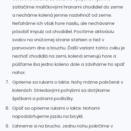
zatlačíme malíčkovými hranami chodidiel do zeme
a necháme kolená jemne nadvihnúť od zeme.
Neťaháme ich však hore nasilu, ale nechávame
pôsobiť impulz od chodidiel. Pocítime aktiváciu
svalov na vnútornej strane stehien a tiež v
panvovom dne a bruchu. Ďalší variant tohto cviku je
nechať chodidlá na zemi, kolená smerujú hore a
púšťame iba jedno koleno dole a zdvíhame ho späť
nahor.
Oprieme sa rukami o lakte. Nohy máme pokrčené v
kolenách. Striedavými pohybmi sa dotýkame
špičkami a pätami podložky.
Opäť sa oprieme rukami o lakte. Nohami
napodobňujeme jazdu na bicykli.
Ľahneme si na brucho. Jednu nohu pokrčíme v