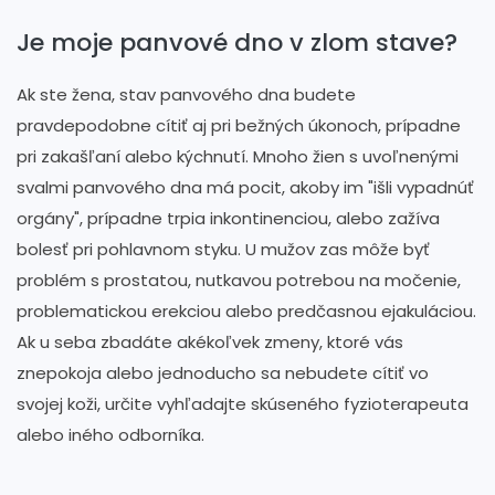
Je moje panvové dno v zlom stave?
Ak ste žena, stav panvového dna budete
pravdepodobne cítiť aj pri bežných úkonoch, prípadne
pri zakašľaní alebo kýchnutí. Mnoho žien s uvoľnenými
svalmi panvového dna má pocit, akoby im "išli vypadnúť
orgány", prípadne trpia inkontinenciou, alebo zažíva
bolesť pri pohlavnom styku. U mužov zas môže byť
problém s prostatou, nutkavou potrebou na močenie,
problematickou erekciou alebo predčasnou ejakuláciou.
Ak u seba zbadáte akékoľvek zmeny, ktoré vás
znepokoja alebo jednoducho sa nebudete cítiť vo
svojej koži, určite vyhľadajte skúseného fyzioterapeuta
alebo iného odborníka.