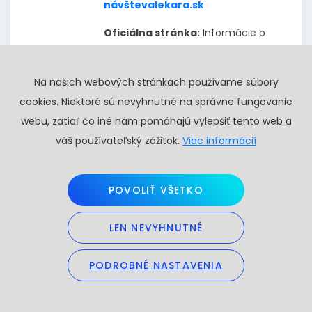
návštevalekara.sk
.
Oficiálna stránka:
Informácie o
tíme a službách nájdete na
Profy.sk
.
Na našich webových stránkach používame súbory
Telefonický kontakt:
cookies. Niektoré sú nevyhnutné na správne fungovanie
webu, zatiaľ čo iné nám pomáhajú vylepšiť tento web a
Vzdelanie a atestácie
váš používateľský zážitok.
Viac informácií
Lekárska fakulta UK v Bratislave:
Úspešne ukončila štúdium v odbore
všeobecné lekárstvo v roku 2009.
POVOLIŤ VŠETKO
Slovenská zdravotnícka
univerzita (SZU):
V rokoch 2014 –
LEN NEVYHNUTNÉ
2018 absolvovala špecializačné
štúdium.
PODROBNÉ NASTAVENIA
Atestácia:
Začiatkom roka 2018
získala atestáciu v odbore
fyziatria,