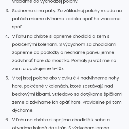
vraciame do východzej polohy.
Sadneme si na päty. Zo základnej polohy v sede na
pätách mierne dvíhame zadoka opäť ho vraciame
späť.
V ľahu na chrbte si oprieme chodidlá o zem s
pokrčenými kolenami. S výdychom sa chodidlami
zaprieme do podložky a necháme panvu jemne
zodvihnúť hore do mostíka. Pomaly ju vrátime na
zem a opakujeme 5-10x.
V tej istej polohe ako v cviku č.4 nadvihneme nohy
hore, pokrčené v kolenách, ktoré zostávajú nad
bedrovými kĺbami. Striedavo sa dotýkame špičkami
zeme a zdvíhame ich opäť hore. Pravidelne pri tom
dýchame.
V ľahu na chrbte si spojíme chodidlá k sebe a
otvoríme kolená do strán. S výdychom jemne