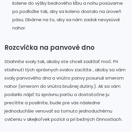
kolene do výšky bedrového kĺbu a nohu posúvame
po podložke tak, aby sa koleno dostalo na úroveň
pásu. Dbáme na to, aby sa nám zadok nevysúval
nahor.
Rozcvička na panvové dno
Stiahnite svaly tak, akoby ste chceli zadržať moč. Pri
stiahnutí tých správnych svalov zacítite , akoby sa vám
svaly panvového dna a vnútro panvy posunuli smerom
nahor (smerom do vnútra brušnej dutiny.). Ak sa vám
podarilo nájsť tú správnu partiu a dostatočne ju
precítite a posilníte, bude pre vás následne
jednoduchšie venovať sa tomuto jednoduchému
cvičeniu v akejkoľvek pozícii a pri bežných činnostiach.