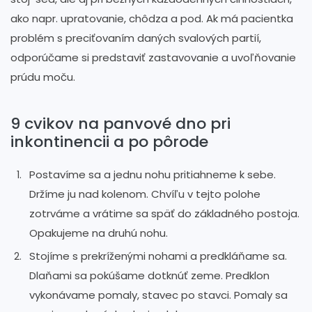
ako napr. upratovanie, chôdza a pod. Ak má pacientka
problém s preciťovaním daných svalových partií,
odporúčame si predstaviť zastavovanie a uvoľňovanie
prúdu moču.
9 cvikov na panvové dno pri
inkontinencii a po pôrode
Postavíme sa a jednu nohu pritiahneme k sebe.
Držíme ju nad kolenom. Chvíľu v tejto polohe
zotrváme a vrátime sa späť do základného postoja.
Opakujeme na druhú nohu.
Stojíme s prekríženými nohami a predkláňame sa.
Dlaňami sa pokúšame dotknúť zeme. Predklon
vykonávame pomaly, stavec po stavci. Pomaly sa