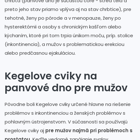
chrbta (panvové dno je súčasťou core - stred tela a
preto jeho stav priamo vplýva aj na stav chrbtice), pre
tehotné, ženy po pôrode a v menopauze, ženy po
hysterektómii a osoby s chronickým kašľom alebo
kýchaním, ktoré pri tom trpia únikom moču, príp. stolice
(inkontinencia), a mužov s problematickou erekciou
alebo predčasnou ejakuláciou.
Kegelove cviky na
panvové dno pre mužov
Pôvodne boli Kegelove cviky určené hlavne na riešenie
problémov s inkontinenciou a ženských problémov s
pohlavným ústrojenstvom. V súčasnosti sa používajú
Kegelove cviky aj
pre mužov najmä pri problémoch s
prostatou.
Keďže vedomé zapájanie svalov