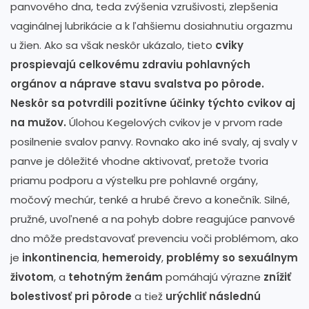
panvového dna, teda zvýšenia vzrušivosti, zlepšenia
vaginálnej lubrikácie a k ľahšiemu dosiahnutiu orgazmu
u žien. Ako sa však neskôr ukázalo, tieto
cviky
prospievajú celkovému zdraviu pohlavných
orgánov a náprave stavu svalstva po pôrode.
Neskôr sa potvrdili pozitívne účinky týchto cvikov aj
na mužov.
Úlohou Kegelových cvikov je v prvom rade
posilnenie svalov panvy. Rovnako ako iné svaly, aj svaly v
panve je dôležité vhodne aktivovať, pretože tvoria
priamu podporu a výstelku pre pohlavné orgány,
močový mechúr, tenké a hrubé črevo a konečník. Silné,
pružné, uvoľnené a na pohyb dobre reagujúce panvové
dno môže predstavovať prevenciu voči problémom, ako
je
inkontinencia
,
hemeroidy
,
problémy so sexuálnym
životom
, a
tehotným ženám
pomáhajú výrazne
znížiť
bolestivosť pri pôrode
a tiež
urýchliť následnú