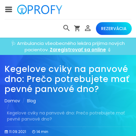
REZERVÁCIA
🩺 Ambulancia všeobecného lekára prijíma nových
pacientov.
Zaregistrovať sa online
💉
Kegelove cviky na panvové
dno: Prečo potrebujete mať
pevné panvové dno?
Domov
Blog
Kegelove cviky na panvové dno: Prečo potrebujete mať
pevné panvové dno?
11.09.2021
14 min