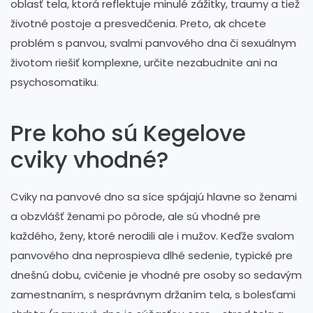
oblasť tela, ktorá reflektuje minulé zážitky, traumy a tiež
životné postoje a presvedčenia. Preto, ak chcete
problém s panvou, svalmi panvového dna či sexuálnym
životom riešiť komplexne, určite nezabudnite ani na
psychosomatiku.
Pre koho sú Kegelove
cviky vhodné?
Cviky na panvové dno sa síce spájajú hlavne so ženami
a obzvlášť ženami po pôrode, ale sú vhodné pre
každého, ženy, ktoré nerodili ale i mužov. Keďže svalom
panvového dna neprospieva dlhé sedenie, typické pre
dnešnú dobu, cvičenie je vhodné pre osoby so sedavým
zamestnaním, s nesprávnym držaním tela, s bolesťami