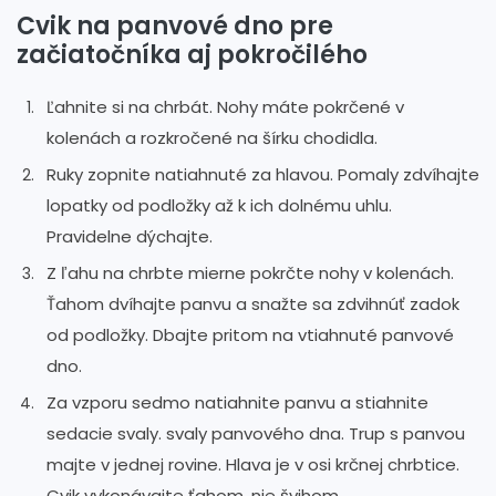
Cvik na panvové dno pre
začiatočníka aj pokročilého
Ľahnite si na chrbát. Nohy máte pokrčené v
kolenách a rozkročené na šírku chodidla.
Ruky zopnite natiahnuté za hlavou. Pomaly zdvíhajte
lopatky od podložky až k ich dolnému uhlu.
Pravidelne dýchajte.
Z ľahu na chrbte mierne pokrčte nohy v kolenách.
Ťahom dvíhajte panvu a snažte sa zdvihnúť zadok
od podložky. Dbajte pritom na vtiahnuté panvové
dno.
Za vzporu sedmo natiahnite panvu a stiahnite
sedacie svaly. svaly panvového dna. Trup s panvou
majte v jednej rovine. Hlava je v osi krčnej chrbtice.
Cvik vykonávajte ťahom, nie švihom.