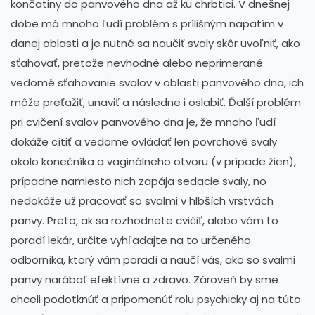
končatiny do panvového dna až ku chrbtici. V dnešnej
dobe má mnoho ľudí problém s prílišným napätím v
danej oblasti a je nutné sa naučiť svaly skôr uvoľniť, ako
sťahovať, pretože nevhodné alebo neprimerané
vedomé sťahovanie svalov v oblasti panvového dna, ich
môže preťažiť, unaviť a následne i oslabiť. Ďalší problém
pri cvičení svalov panvového dna je, že mnoho ľudí
dokáže cítiť a vedome ovládať len povrchové svaly
okolo konečníka a vaginálneho otvoru (v prípade žien),
prípadne namiesto nich zapája sedacie svaly, no
nedokáže už pracovať so svalmi v hlbších vrstvách
panvy. Preto, ak sa rozhodnete cvičiť, alebo vám to
poradí lekár, určite vyhľadajte na to určeného
odborníka, ktorý vám poradí a naučí vás, ako so svalmi
panvy narábať efektívne a zdravo. Zároveň by sme
chceli podotknúť a pripomenúť rolu psychicky aj na túto