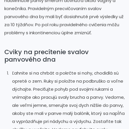
nadvihnutie panvy smerom dovnútra okolo vagíny a
konečníka. Pravidelným precvičovaním svalov
panvového dna by mali byť dosiahnuté prvé výsledky už
za 10 týždňov. Po pol roku pravidelného cvičenia môžu
problémy s inkontinenciou úplne zmiznúť.
Cviky na precítenie svalov
panvového dna
Ľahnite si na chrbát a pokrčte si nohy, chodidlá sú
opreté o zem. Ruky si položte na podbruško a voľne
dýchajte. Preciťujte pohyb pod svojimi rukami a
vnímajte ako pracujú svaly brucha a panvy. Vedome,
ale veľmi jemne, smerujte svoj dych nižšie do panvy,
akoby ste mali v panve malý balónik, ktorý sa napĺňa
a vyprázdňuje pri nádychu a výdychu. Zostaňte tak