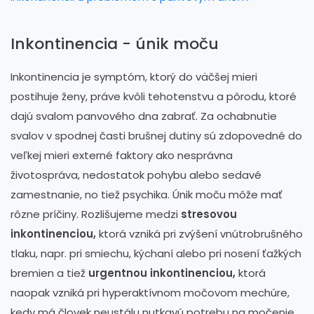
Inkontinencia - únik moču
Inkontinencia je symptóm, ktorý do väčšej mieri
postihuje ženy, práve kvôli tehotenstvu a pôrodu, ktoré
dajú svalom panvového dna zabrať. Za ochabnutie
svalov v spodnej časti brušnej dutiny sú zdopovedné do
veľkej mieri externé faktory ako nesprávna
životospráva, nedostatok pohybu alebo sedavé
zamestnanie, no tiež psychika. Únik moču môže mať
rôzne príčiny. Rozlišujeme medzi
stresovou
inkontinenciou,
ktorá vzniká pri zvýšení vnútrobrušného
tlaku, napr. pri smiechu, kýchaní alebo pri nosení ťažkých
bremien a tiež
urgentnou inkontinenciou,
ktorá
naopak vzniká pri hyperaktívnom močovom mechúre,
kedy má človek neustálu nutkavú potrebu na močenie.