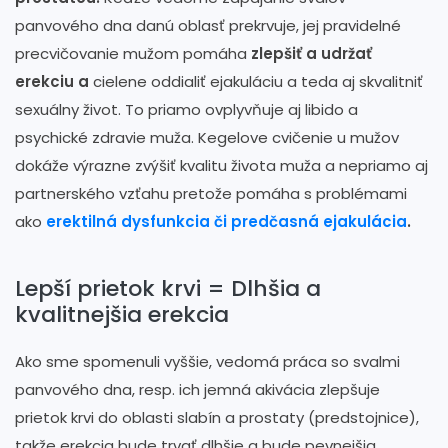
panvového dna danú oblasť prekrvuje, jej pravidelné
precvičovanie mužom pomáha
zlepšiť a udržať
erekciu a
cielene oddialiť ejakuláciu a teda aj skvalitniť
sexuálny život. To priamo ovplyvňuje aj libido a
psychické zdravie muža. Kegelove cvičenie u mužov
dokáže výrazne zvýšiť kvalitu života muža a nepriamo aj
partnerského vzťahu pretože pomáha s problémami
ako
erektilná dysfunkcia či predčasná ejakulácia
.
Lepší prietok krvi = Dlhšia a
kvalitnejšia erekcia
Ako sme spomenuli vyššie, vedomá práca so svalmi
panvového dna, resp. ich jemná akivácia zlepšuje
prietok krvi do oblasti slabín a prostaty (predstojnice),
takže erekcia bude trvať dlhšie a bude pevnejšia.