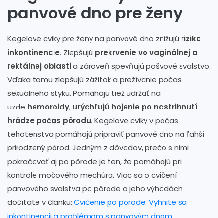
panvové dno pre ženy
Kegelove cviky pre ženy na panvové dno znižujú
riziko
inkontinencie
. Zlepšujú
prekrvenie vo vaginálnej a
rektálnej oblasti
a zároveň spevňujú pošvové svalstvo.
Vďaka tomu zlepšujú zážitok a prežívanie počas
sexuálneho styku. Pomáhajú tiež udržať na
uzde
hemoroidy
,
urýchľujú hojenie po nastrihnutí
hrádze počas pôrodu
. Kegelove cviky v počas
tehotenstva pomáhajú pripraviť panvové dno na ľahší
prirodzený pôrod. Jedným z dôvodov, prečo s nimi
pokračovať aj po pôrode je ten, že pomáhajú pri
kontrole močového mechúra. Viac sa o cvičení
panvového svalstva po pôrode a jeho výhodách
dočítate v článku:
Cvičenie po pôrode: Vyhnite sa
inkontinencii a problémom s panvovým dnom