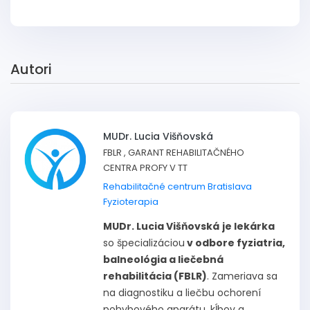
Autori
MUDr. Lucia Višňovská
FBLR , GARANT REHABILITAČNÉHO
CENTRA PROFY V TT
Rehabilitačné centrum Bratislava
Fyzioterapia
MUDr. Lucia Višňovská
je lekárka
so špecializáciou
v odbore fyziatria,
balneológia a liečebná
rehabilitácia (FBLR)
. Zameriava sa
na diagnostiku a liečbu ochorení
pohybového aparátu, kĺbov a