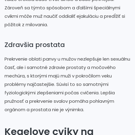
Zároveň sa týmto spôsobom a ďalšími špeciálnymi
cvikmi môže muž naučiť oddialiť ejakuláciu a predĺžiť si
pôžitok z milovania.
Zdravšia prostata
Prekrvenie oblati panvy u mužov nezlepšuje len sexuálnu
časť, ale i samotné zdravie prostaty a močového
mechúra, s ktorými majú muži v pokročilom veku
problémy najčastejšie. Súvisí to so samotnými
fyziologickými zlepšeniami počas cvičenia. Lepšia
pružnosť a prekrvenie svalov pomáha pohlavným
orgánom a prostata nie je výnimka.
Kegelove cviky na