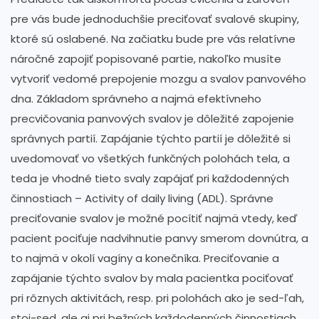
pre vás bude jednoduchšie preciťovať svalové skupiny,
ktoré sú oslabené. Na začiatku bude pre vás relatívne
náročné zapojiť popisované partie, nakoľko musíte
vytvoriť vedomé prepojenie mozgu a svalov panvového
dna. Základom správneho a najmä efektívneho
precvičovania panvových svalov je dôležité zapojenie
správnych partií. Zapájanie týchto partií je dôležité si
uvedomovať vo všetkých funkčných polohách tela, a
teda je vhodné tieto svaly zapájať pri každodenných
činnostiach – Activity of daily living (ADL). Správne
preciťovanie svalov je možné pocítiť najmä vtedy, keď
pacient pociťuje nadvihnutie panvy smerom dovnútra, a
to najmä v okolí vagíny a konečníka. Preciťovanie a
zapájanie týchto svalov by mala pacientka pociťovať
pri rôznych aktivitách, resp. pri polohách ako je sed-ľah,
stoj-sed, ale aj pri bežných každodenných činnostiach,