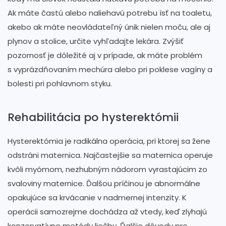
Ak máte častú alebo naliehavú potrebu ísť na toaletu,
akebo ak máte neovládateľný únik nielen moču, ale aj
plynov a stolice, určite vyhľadajte lekára. Zvýšiť
pozornosť je dôležité aj v prípade, ak máte problém
s vyprázdňovaním mechúra alebo pri poklese vagíny a
bolesti pri pohlavnom styku.
Rehabilitácia po hysterektómii
Hysterektómia je radikálna operácia, pri ktorej sa žene
odstráni maternica. Najčastejšie sa maternica operuje
kvôli myómom, nezhubným nádorom vyrastajúcim zo
svaloviny maternice. Ďalšou príčinou je abnormálne
opakujúce sa krvácanie v nadmernej intenzity. K
operácii samozrejme dochádza až vtedy, keď zlyhajú
konzervatívne metódy liečby. Ďalšie dôvody pre