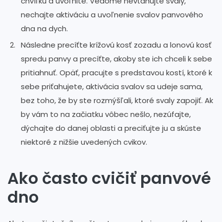
chvíľku a uvoľnite. Vedome nevťahujte svaly,
nechajte aktiváciu a uvoľnenie svalov panvového
dna na dych.
Následne precíťte krížovú kosť zozadu a lonovú kosť
spredu panvy a precíťte, akoby ste ich chceli k sebe
pritiahnuť. Opäť, pracujte s predstavou kostí, ktoré k
sebe priťahujete, aktivácia svalov sa udeje sama,
bez toho, že by ste rozmýšľali, ktoré svaly zapojiť. Ak
by vám to na začiatku vôbec nešlo, nezúfajte,
dýchajte do danej oblasti a preciťujte ju a skúste
niektoré z nižšie uvedených cvikov.
Ako často cvičiť panvové
dno